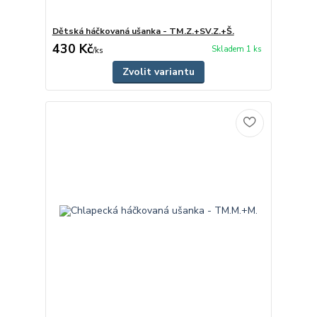
Dětská háčkovaná ušanka - TM.Z.+SV.Z.+Š.
430 Kč
Skladem 1 ks
/
ks
Zvolit variantu