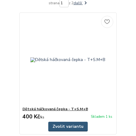
strana
z 2
další
Dětská háčkovaná čepka - T+S.M+B
400 Kč
Skladem 1 ks
/
ks
Zvolit variantu