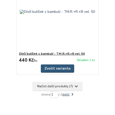
Dívčí kulíšek s bambulí - TM.R.+R.+B vel. 50
440 Kč
Skladem 1 ks
/
ks
Zvolit variantu
Načíst další produkty (7)
strana
z 2
další