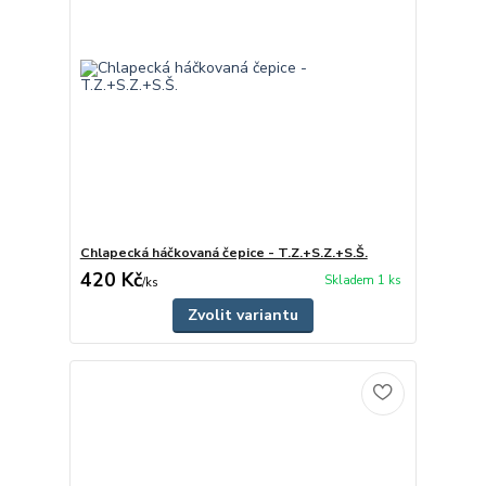
Chlapecká háčkovaná čepice - T.Z.+S.Z.+S.Š.
420 Kč
Skladem 1 ks
/
ks
Zvolit variantu