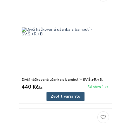
Dívčí háčkovaná ušanka s bambulí - SV.Š.+R.+B.
440 Kč
Skladem 1 ks
/
ks
Zvolit variantu