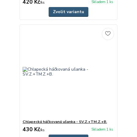
420 Kč
Skladem 1 ks
/
ks
Zvolit variantu
Chlapecká háčkovaná ušanka - SV.Z.+TM.Z.+B.
430 Kč
Skladem 1 ks
/
ks