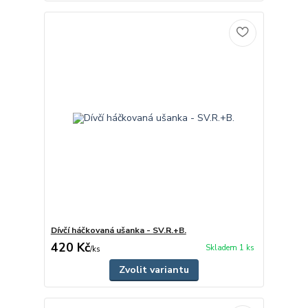
Dívčí háčkovaná ušanka - SV.R.+B.
420 Kč
Skladem 1 ks
/
ks
Zvolit variantu