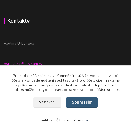
Kontakty
Pavlína Urbanová
bypavlina@seznam.cz
+420774917196
Pro základní funkčnost, zpříjemnění používání webu, analytické
účely a v případě udělení souhlasu také pro účely cílení reklamy
Fb stránka - By pavlina
využíváme soubory cookies. Nastavení vlastních preferencí
cookies můžete kdykoli upravit odkazem ve spodní části stránek.
Souhlasím
Nastavení
Souhlas můžete odmítnout
zde
.
Vytvořeno na
Eshop-rychle.cz