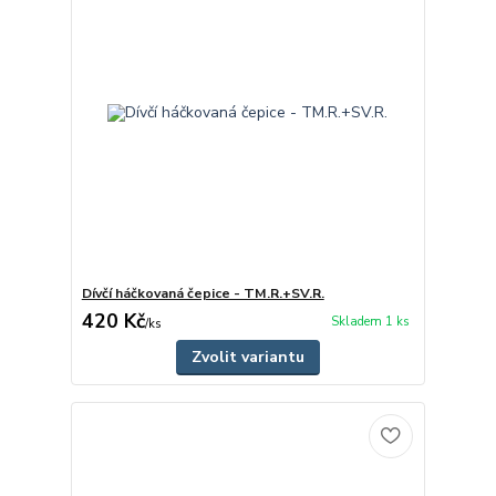
Dívčí háčkovaná čepice - TM.R.+SV.R.
420 Kč
Skladem 1 ks
/
ks
Zvolit variantu