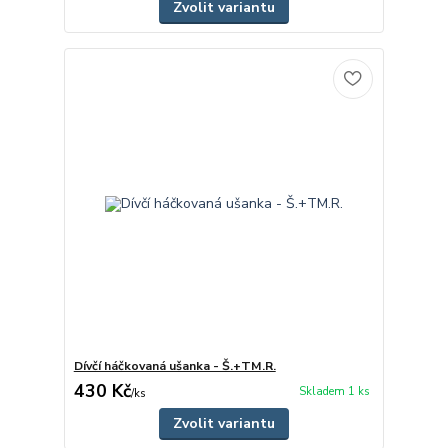
Zvolit variantu
Dívčí háčkovaná ušanka - Š.+TM.R.
430 Kč
Skladem 1 ks
/
ks
Zvolit variantu