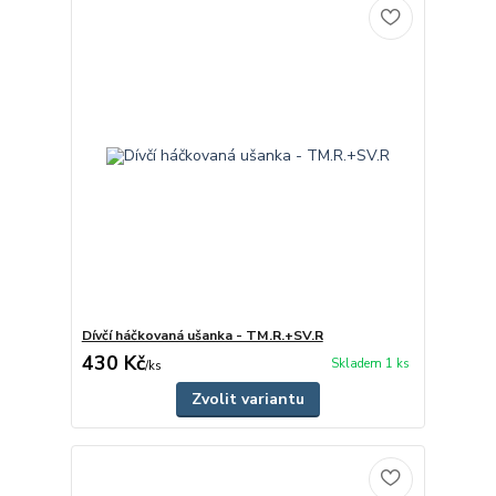
Dívčí háčkovaná ušanka - TM.R.+SV.R
430 Kč
Skladem 1 ks
/
ks
Zvolit variantu