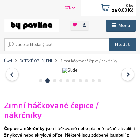
0
ks
CZK
za
0,00 Kč
Menu
Hledat
Úvod
DĚTSKÉ OBLEČENÍ
Zimní háčkované čepice / nákrčníky
Zimní háčkované čepice /
nákrčníky
Čepice a nákrčníky
jsou háčkované nebo pletené ručně z kvalitní
žinylkové nebo akrylové příze.
Některé jsou zdobené bambulí z