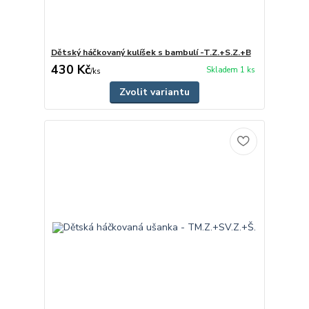
Dětský háčkovaný kulíšek s bambulí -T.Z.+S.Z.+B
430 Kč
Skladem 1 ks
/
ks
Zvolit variantu