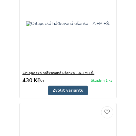
Chlapecká háčkovaná ušanka - A.+M.+Š.
430 Kč
Skladem 1 ks
/
ks
Zvolit variantu