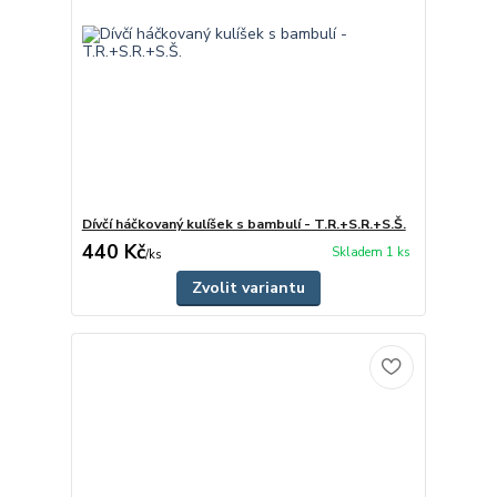
Dívčí háčkovaný kulíšek s bambulí - T.R.+S.R.+S.Š.
440 Kč
Skladem 1 ks
/
ks
Zvolit variantu