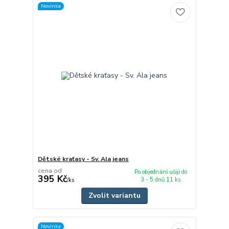
Novinka
Dětské kraťasy - Sv. Ala jeans
cena od
Po objednání ušiji do
395 Kč
3 - 5 dnů 11 ks
/
ks
Zvolit variantu
Novinka