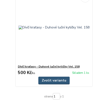
Dívčí kraťasy - Duhové luční kytičky Vel. 158
500 Kč
Skladem 1 ks
/
ks
Zvolit variantu
strana
z 1