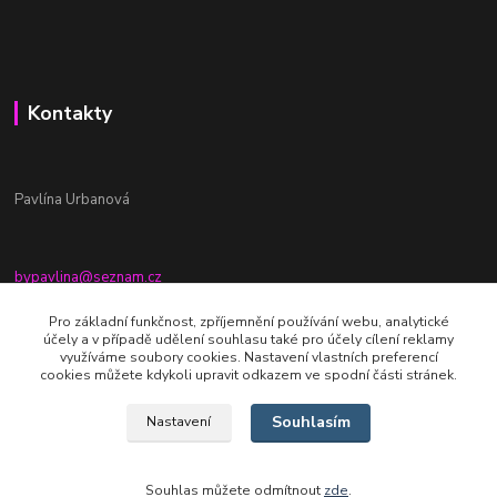
Kontakty
Pavlína Urbanová
bypavlina@seznam.cz
+420774917196
Pro základní funkčnost, zpříjemnění používání webu, analytické
účely a v případě udělení souhlasu také pro účely cílení reklamy
Fb stránka - By pavlina
využíváme soubory cookies. Nastavení vlastních preferencí
cookies můžete kdykoli upravit odkazem ve spodní části stránek.
Souhlasím
Nastavení
Souhlas můžete odmítnout
zde
.