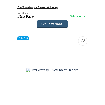
Dívčí kraťasy - Barevné tečky
cena od
395 Kč
Skladem 1 ks
/
ks
Zvolit variantu
Novinka