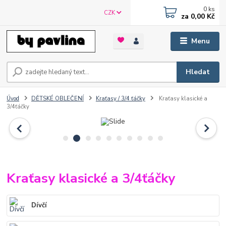
0
ks
CZK
za
0,00 Kč
Menu
Hledat
Úvod
DĚTSKÉ OBLEČENÍ
Kraťasy / 3/4 ťáčky
Kraťasy klasické a
3/4ťáčky
Kraťasy klasické a 3/4ťáčky
Dívčí