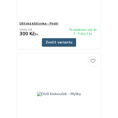
Dětská kšiltovka - Piráti
cena od
Po objednání ušiji do
300 Kč
3 - 5 dnů 5 ks
/
ks
Zvolit variantu