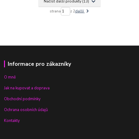
Načíst další produkty (13)
strana
z 2
další
Informace pro zákazníky
O mně
Jak na kupovat a doprava
Obchodní podmínky
Ochrana osobních údajů
Kontakty