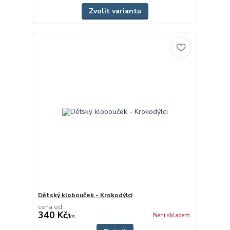
Zvolit variantu
Dětský klobouček - Krokodýlci
cena od
340 Kč
Není skladem
/
ks