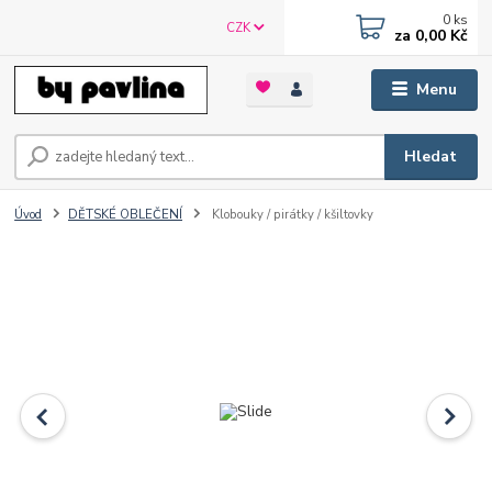
0
ks
CZK
za
0,00 Kč
Menu
Hledat
Úvod
DĚTSKÉ OBLEČENÍ
Klobouky / pirátky / kšiltovky