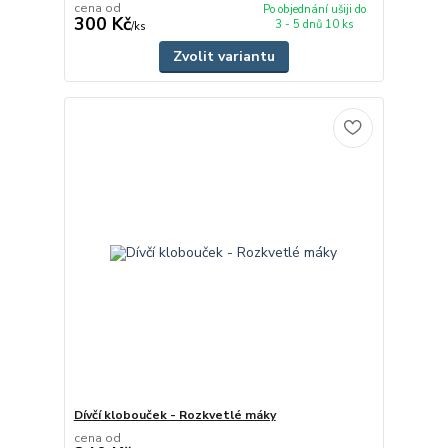
cena od
Po objednání ušiji do
300 Kč
3 - 5 dnů 10 ks
/
ks
Zvolit variantu
Dívčí klobouček - Rozkvetlé máky
cena od