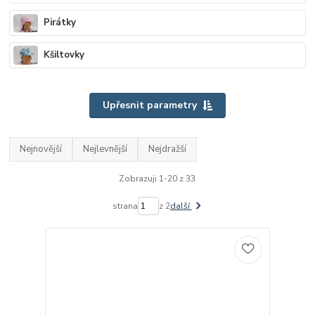
Pirátky
Kšiltovky
Upřesnit parametry
Nejnovější
Nejlevnější
Nejdražší
Zobrazuji 1-20 z 33
strana
z 2
další