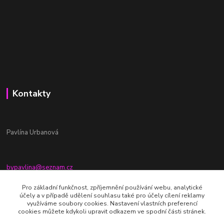
Kontakty
Pavlína Urbanová
bypavlina@seznam.cz
+420774917196
Pro základní funkčnost, zpříjemnění používání webu, analytické
účely a v případě udělení souhlasu také pro účely cílení reklamy
Fb stránka - By pavlina
využíváme soubory cookies. Nastavení vlastních preferencí
cookies můžete kdykoli upravit odkazem ve spodní části stránek.