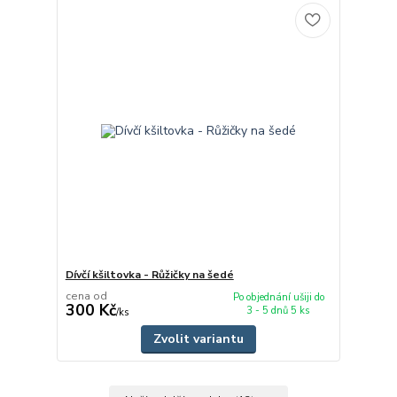
Dívčí kšiltovka - Růžičky na šedé
cena od
Po objednání ušiji do
300 Kč
3 - 5 dnů 5 ks
/
ks
Zvolit variantu