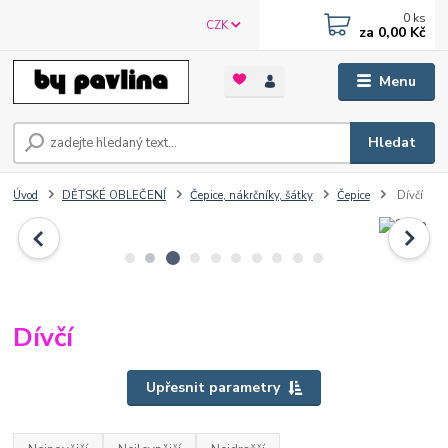
0
ks
CZK
za
0,00 Kč
Menu
Hledat
Úvod
DĚTSKÉ OBLEČENÍ
Čepice, nákrčníky, šátky
Čepice
Dívčí
Dívčí
Upřesnit parametry