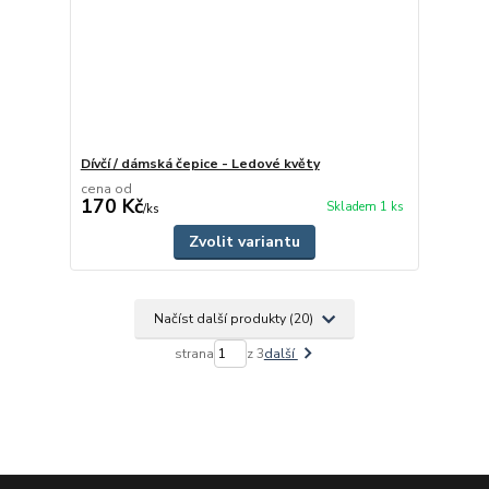
Dívčí / dámská čepice - Ledové květy
cena od
170 Kč
Skladem 1 ks
/
ks
Zvolit variantu
Načíst další produkty (20)
strana
z 3
další