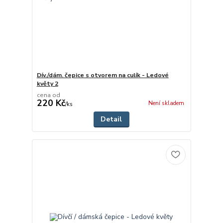
Dív./dám. čepice s otvorem na culík - Ledové
květy 2
cena od
220 Kč
Není skladem
/
ks
Detail