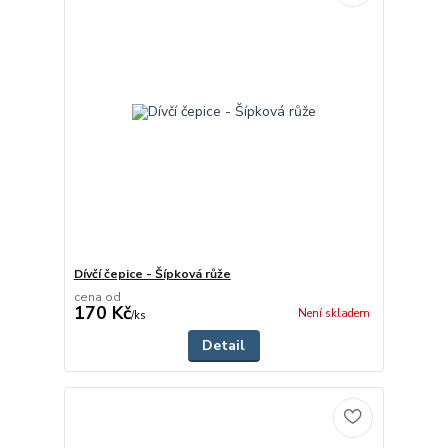
Dívčí čepice - Šípková růže
cena od
170 Kč
Není skladem
/
ks
Detail