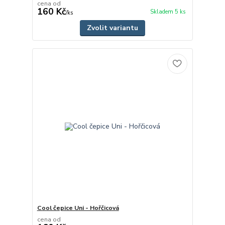
cena od
160 Kč
Skladem 5 ks
/
ks
Zvolit variantu
Cool čepice Uni - Hořčicová
cena od