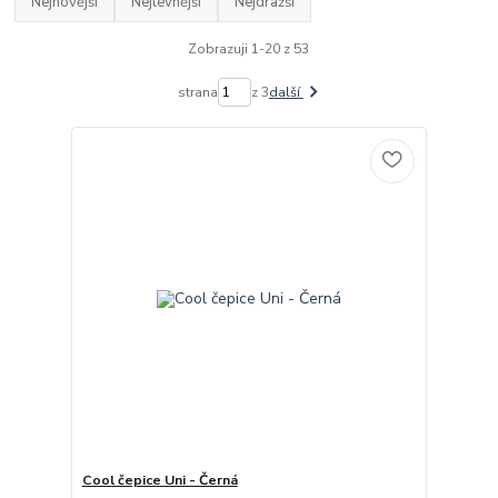
Nejnovější
Nejlevnější
Nejdražší
Zobrazuji 1-20 z 53
strana
z 3
další
Cool čepice Uni - Černá