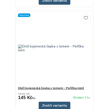
Zvolit variantu
Novinka
Dívčí kojenecká čepka s lemem - Peříčka mint
cena od
145 Kč
Skladem 2 ks
/
ks
Zvolit variantu