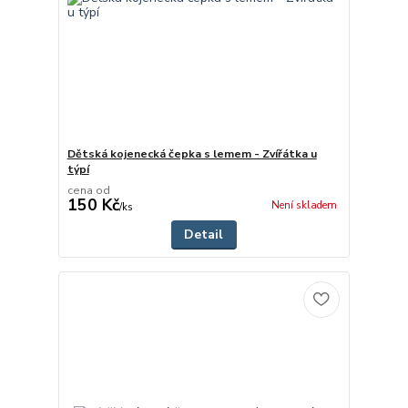
Dětská kojenecká čepka s lemem - Zvířátka u
týpí
cena od
150 Kč
Není skladem
/
ks
Detail