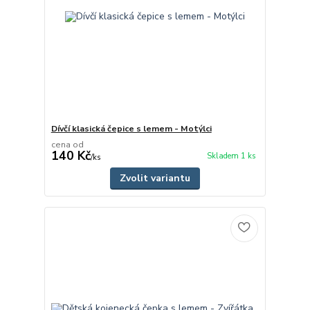
Dívčí klasická čepice s lemem - Motýlci
cena od
140 Kč
Skladem 1 ks
/
ks
Zvolit variantu