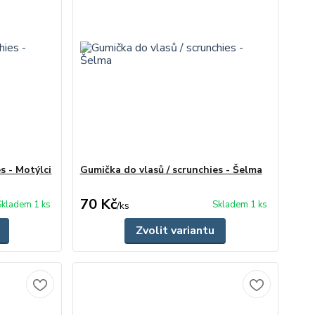
s - Motýlci
Gumička do vlasů / scrunchies - Šelma
70 Kč
Skladem 1 ks
Skladem 1 ks
/
ks
Zvolit variantu