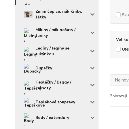
Zimní čepice, nákrčníky,
Skl
šátky
Mikiny / mikinošaty /
tuniky
Veliko
Legíny / legíny se
UNI
sukýnkou
Dupačky
Nejnově
Tepláčky / Baggy /
kalhoty
Zobrazuji 
Teplákové soupravy
Body / extendory