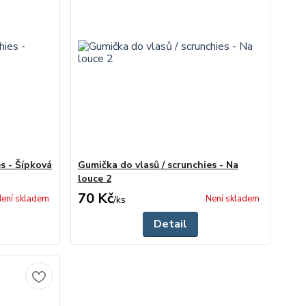
s - Šípková
Gumička do vlasů / scrunchies - Na
louce 2
70 Kč
ení skladem
Není skladem
/
ks
Detail