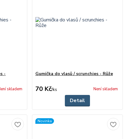
s -
Gumička do vlasů / scrunchies - Růže
70 Kč
ení skladem
Není skladem
/
ks
Detail
Novinka