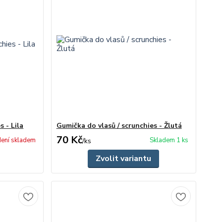
s - Lila
Gumička do vlasů / scrunchies - Žlutá
70 Kč
ení skladem
Skladem 1 ks
/
ks
Zvolit variantu