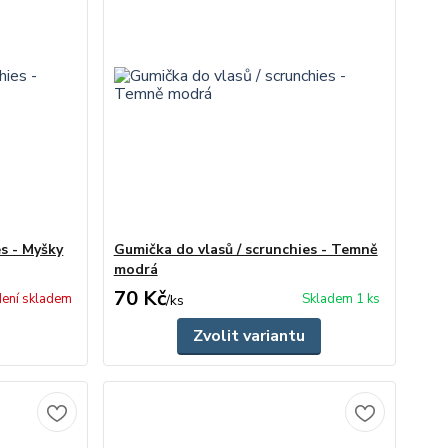
es - Myšky
Gumička do vlasů / scrunchies - Temně
modrá
70 Kč
ení skladem
Skladem 1 ks
/
ks
Zvolit variantu