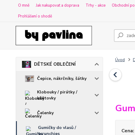
O mně
Jak nakupovat a doprava
Trhy - akce
Obchodní po
Prohlášení o shodě
Úvod
DĚTSKÉ OBLEČENÍ
Čepice, nákrčníky, šátky
Klobouky / pirátky /
kšiltovky
Gumi
Čelenky
Gumičky do vlasů /
Cena:
scrunchies