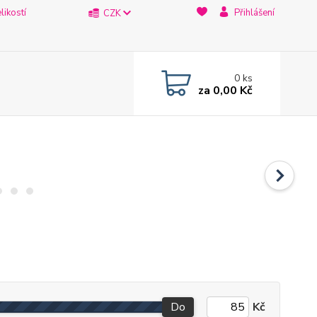
likostí
Přihlášení
CZK
0
ks
za
0,00 Kč
Do
Kč