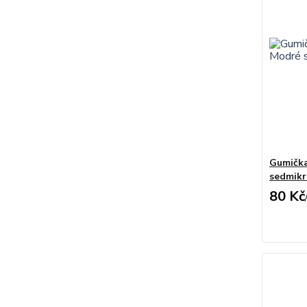
Gumička
sedmikr
80 Kč