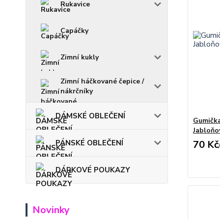
Rukavice
Capáčky
Zimní kukly
Zimní háčkované čepice /
nákrčníky
DÁMSKÉ OBLEČENÍ
Gumička 
Jabloňo
PÁNSKÉ OBLEČENÍ
70 Kč
DÁRKOVÉ POUKAZY
Novinky