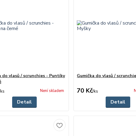
 do vlasů / scrunchies - Puntíky
Gumička do vlasů / scrunchi
é
70 Kč
Není skladem
N
/
ks
/
ks
Detail
Detail