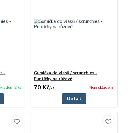
s -
Gumička do vlasů / scrunchies -
Puntíčky na růžové
70 Kč
Skladem 2 ks
Není skladem
/
ks
Detail