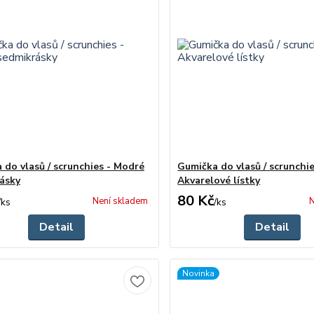
 do vlasů / scrunchies - Modré
Gumička do vlasů / scrunchie
ásky
Akvarelové lístky
80 Kč
Není skladem
N
/
ks
/
ks
Detail
Detail
Novinka