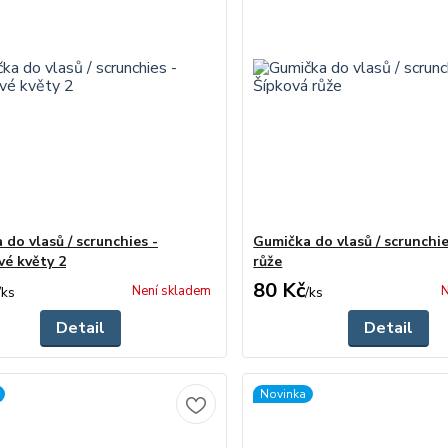
do vlasů / scrunchies -
Gumička do vlasů / scrunchie
vé květy 2
růže
80 Kč
Není skladem
N
/
ks
/
ks
Detail
Detail
Novinka