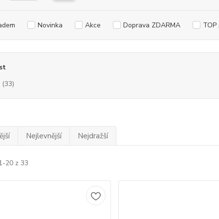
adem
Novinka
Akce
Doprava ZDARMA
TOP 
st
(33)
jší
Nejlevnější
Nejdražší
1-20 z 33