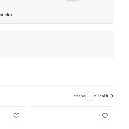
produkt
strana
z 2
další