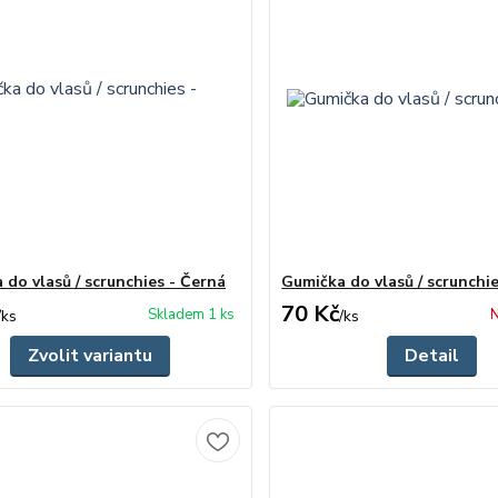
 do vlasů / scrunchies - Černá
Gumička do vlasů / scrunchie
70 Kč
Skladem 1 ks
N
/
ks
/
ks
Zvolit variantu
Detail