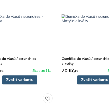
do vlasů / scrunchies -
Gumička do vlasů / scrunchie
ka
a květy
70 Kč
Skladem 1 ks
/
ks
/
ks
Zvolit variantu
Zvolit variantu