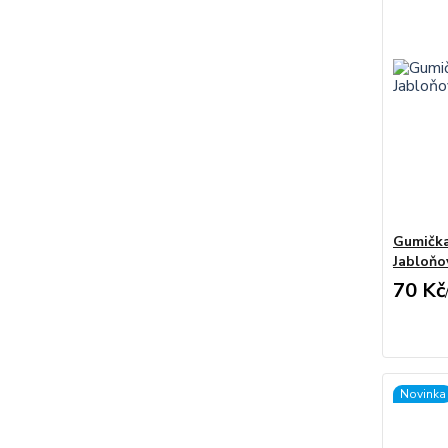
Gumička 
Jabloňo
70 Kč
Novinka