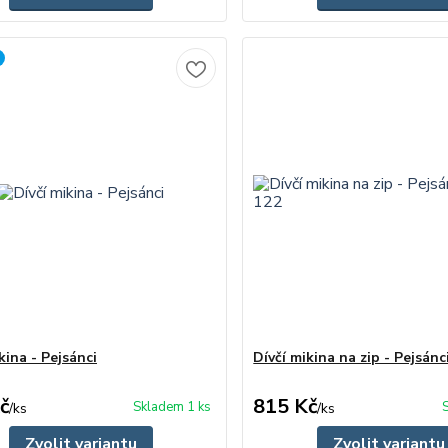
kina - Pejsánci
Dívčí mikina na zip - Pejsánci
č
815 Kč
Skladem 1 ks
/
ks
/
ks
Zvolit variantu
Zvolit variantu