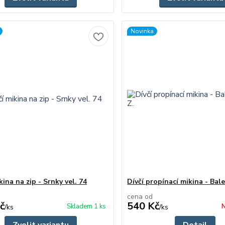
Novinka
kina na zip - Srnky vel. 74
Dívčí propínací mikina - Bale
cena od
č
540 Kč
Skladem 1 ks
N
/
ks
/
ks