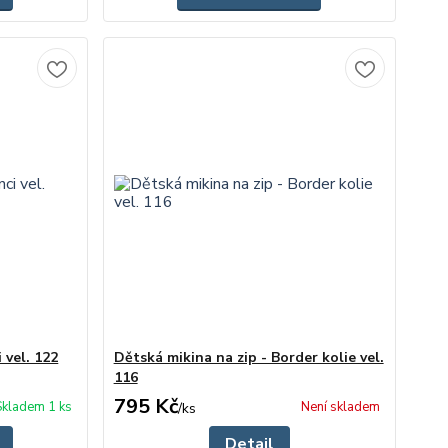
 vel. 122
Dětská mikina na zip - Border kolie vel.
116
795 Kč
Skladem 1 ks
Není skladem
/
ks
Detail