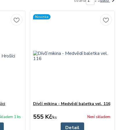
strana
z 2
další
Novinka
íci
Dívčí mikina - Medvědí baletka vel. 116
555 Kč
Skladem 1 ks
Není skladem
/
ks
Detail