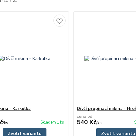
1-20 z 23
kina - Karkulka
Dívčí propínací mikina - Hroš
cena od
č
540 Kč
Skladem 1 ks
/
ks
/
ks
Zvolit variantu
Zvolit variantu