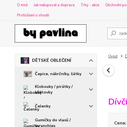
O mně
Jak nakupovat a doprava
Trhy - akce
Obchodní po
Prohlášení o shodě
Úvod
DĚTSKÉ OBLEČENÍ
Čepice, nákrčníky, šátky
Klobouky / pirátky /
kšiltovky
Dívč
Čelenky
Gumičky do vlasů /
Cena:
scrunchies