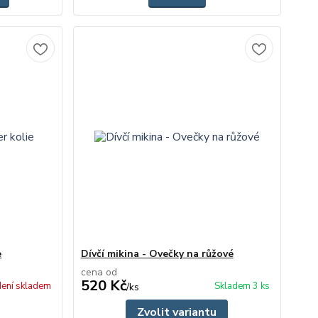
e
Dívčí mikina - Ovečky na růžové
cena od
520 Kč
ení skladem
Skladem 3 ks
/
ks
Zvolit variantu