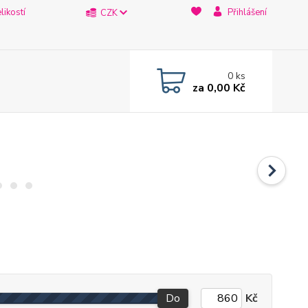
likostí
Přihlášení
CZK
0
ks
za
0,00 Kč
Do
Kč