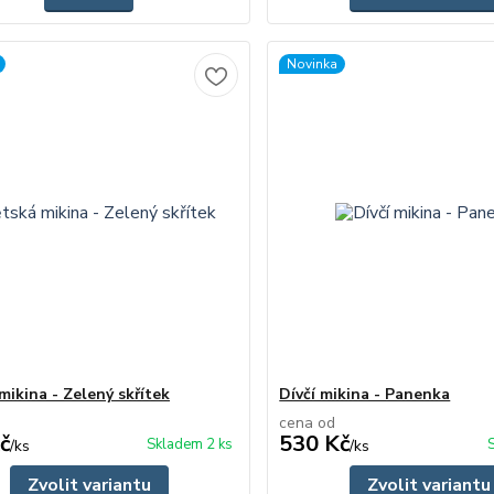
Novinka
mikina - Zelený skřítek
Dívčí mikina - Panenka
cena od
č
530 Kč
Skladem 2 ks
/
ks
/
ks
Zvolit variantu
Zvolit variantu