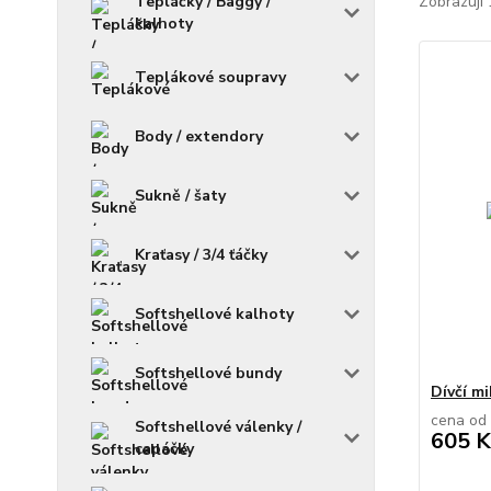
Tepláčky / Baggy /
Zobrazuji 
kalhoty
Teplákové soupravy
Body / extendory
Sukně / šaty
Kraťasy / 3/4 ťáčky
Softshellové kalhoty
Softshellové bundy
Dívčí mi
cena od
Softshellové válenky /
605 K
capáčky