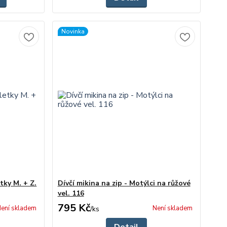
Novinka
tky M. + Z.
Dívčí mikina na zip - Motýlci na růžové
vel. 116
795 Kč
ení skladem
Není skladem
/
ks