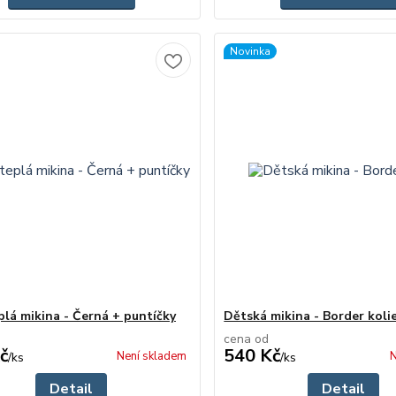
Novinka
plá mikina - Černá + puntíčky
Dětská mikina - Border koli
cena od
č
540 Kč
Není skladem
N
/
ks
/
ks
Detail
Detail