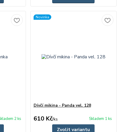
Novinka
Dívčí mikina - Panda vel. 128
610 Kč
Skladem 2 ks
Skladem 1 ks
/
ks
Zvolit variantu