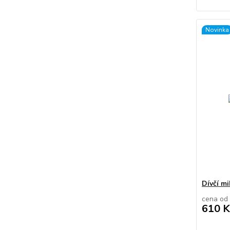
Novinka
Dívčí mi
cena od
610 K