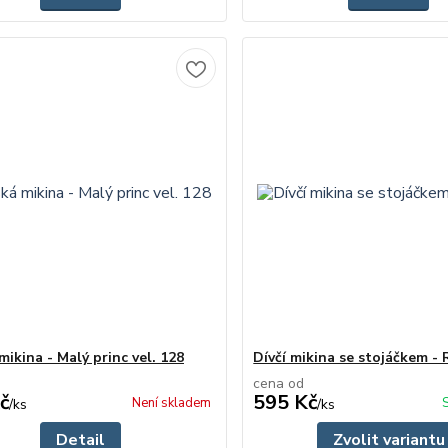
ikina - Malý princ vel. 128
Dívčí mikina se stojáčkem -
cena od
č
595 Kč
Není skladem
/
ks
/
ks
Detail
Zvolit variantu