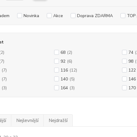
adem
Novinka
Akce
Doprava ZDARMA
TOP 
st
(2)
68
(2)
74
(
(7)
92
(6)
98
(
(7)
116
(12)
122
(7)
140
(5)
146
(3)
164
(3)
170
jší
Nejlevnější
Nejdražší