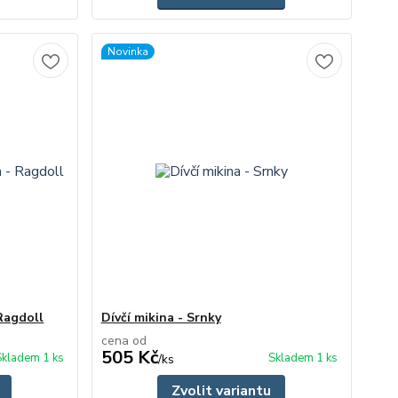
Novinka
 Ragdoll
Dívčí mikina - Srnky
cena od
505 Kč
Skladem 1 ks
Skladem 1 ks
/
ks
Zvolit variantu