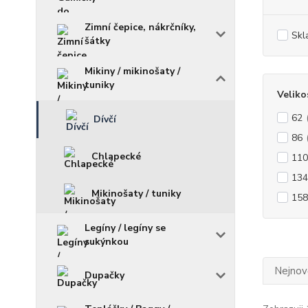
Zimní čepice, nákrčníky,
Skl
šátky
Mikiny / mikinošaty /
tuniky
Veliko
62
Dívčí
86
Chlapecké
110
134
Mikinošaty / tuniky
158
Legíny / legíny se
sukýnkou
Nejnově
Dupačky