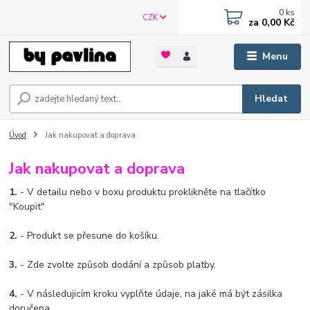
0
ks
CZK
za
0,00 Kč
Menu
Hledat
Úvod
Jak nakupovat a doprava
Jak nakupovat a doprava
1.
- V detailu nebo v boxu produktu proklikněte na tlačítko
"Koupit"
2.
- Produkt se přesune do košíku.
3.
- Zde zvolte způsob dodání a způsob platby.
4.
- V následujicím kroku vyplňte údaje, na jaké má být zásilka
doručena.