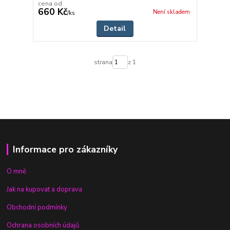
cena od
660 Kč
Není skladem
/
ks
Detail
strana
z 1
Informace pro zákazníky
O mně
Jak na kupovat a doprava
Obchodní podmínky
Ochrana osobních údajů