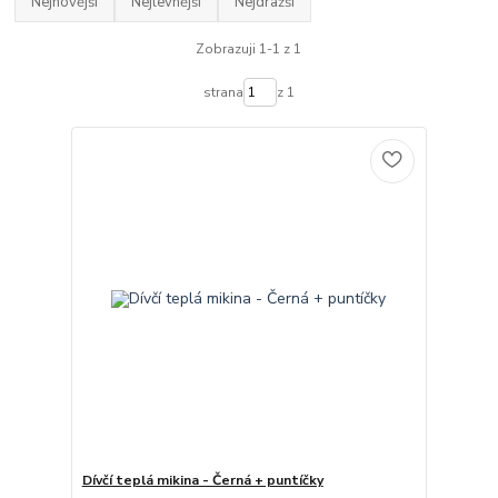
Nejnovější
Nejlevnější
Nejdražší
Zobrazuji 1-1 z 1
strana
z 1
Dívčí teplá mikina - Černá + puntíčky