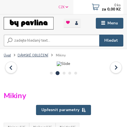
0
ks
CZK
za
0,00 Kč
Menu
Hledat
Úvod
DÁMSKÉ OBLEČENÍ
Mikiny
Mikiny
Upřesnit parametry