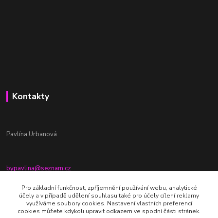
Kontakty
Pavlína Urbanová
bypavlina@seznam.cz
+420774917196
Pro základní funkčnost, zpříjemnění používání webu, analytické
účely a v případě udělení souhlasu také pro účely cílení reklamy
Fb stránka - By pavlina
využíváme soubory cookies. Nastavení vlastních preferencí
cookies můžete kdykoli upravit odkazem ve spodní části stránek.