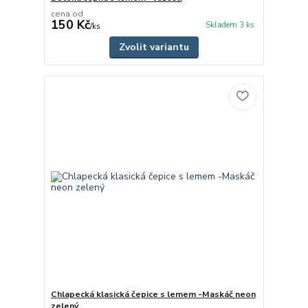
cena od
150 Kč
Skladem 3 ks
/
ks
Zvolit variantu
Chlapecká klasická čepice s lemem -Maskáč neon
zelený