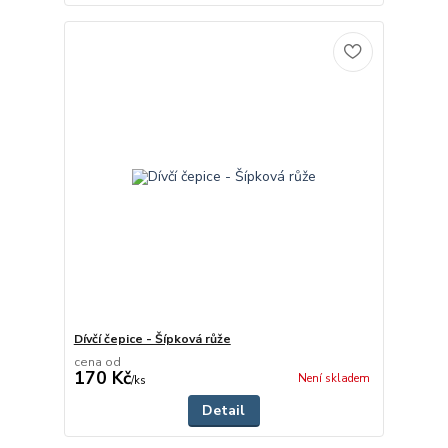
Dívčí čepice - Šípková růže
cena od
170 Kč
Není skladem
/
ks
Detail