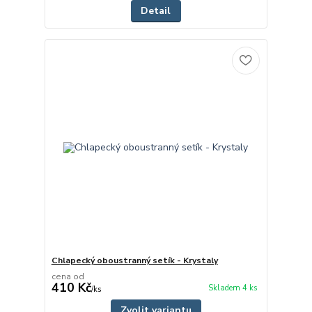
Detail
Chlapecký oboustranný setík - Krystaly
cena od
410 Kč
Skladem 4 ks
/
ks
Zvolit variantu