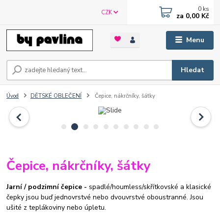
0
ks
CZK
za
0,00 Kč
Menu
Hledat
Úvod
DĚTSKÉ OBLEČENÍ
Čepice, nákrčníky, šátky
Čepice, nákrčníky, šátky
Jarní / podzimní čepice -
spadlé/houmless/skřítkovské a klasické
čepky jsou buď jednovrstvé nebo dvouvrstvé oboustranné. Jsou
ušité z teplákoviny nebo úpletu.