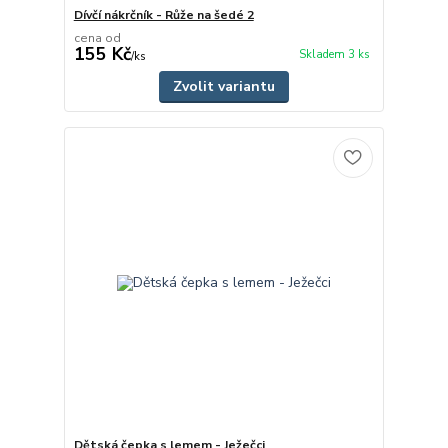
Dívčí nákrčník - Růže na šedé 2
cena od
155 Kč
Skladem 3 ks
/
ks
Zvolit variantu
Dětská čepka s lemem - Ježečci