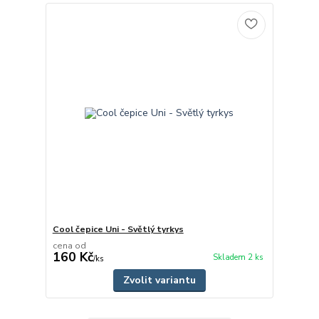
Cool čepice Uni - Světlý tyrkys
cena od
160 Kč
Skladem 2 ks
/
ks
Zvolit variantu