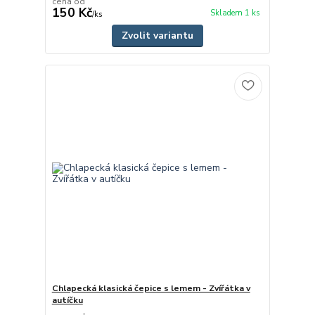
cena od
150 Kč
Skladem 1 ks
/
ks
Zvolit variantu
Chlapecká klasická čepice s lemem - Zvířátka v
autíčku