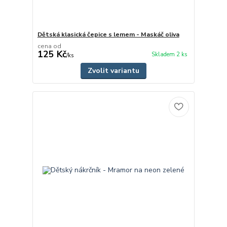
Dětská klasická čepice s lemem - Maskáč oliva
cena od
125 Kč
Skladem 2 ks
/
ks
Zvolit variantu