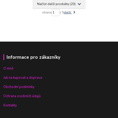
Načíst další produkty (20)
strana
z 5
další
Informace pro zákazníky
O mně
Jak na kupovat a doprava
Obchodní podmínky
Ochrana osobních údajů
Kontakty