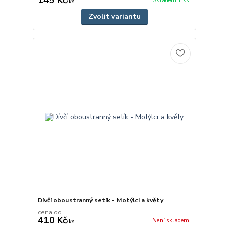
145 Kč
Skladem 1 ks
/
ks
Zvolit variantu
Dívčí oboustranný setík - Motýlci a květy
cena od
410 Kč
Není skladem
/
ks