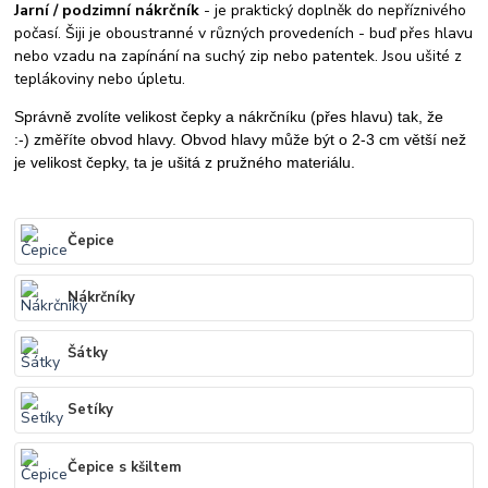
Jarní / podzimní nákrčník
- je praktický doplněk do nepříznivého
počasí. Šiji je oboustranné v různých provedeních - buď přes hlavu
nebo vzadu na zapínání na suchý zip nebo patentek. Jsou ušité z
teplákoviny nebo úpletu.
Správně zvolíte velikost čepky a nákrčníku (přes hlavu) tak, že
:-)
změříte obvod hlavy. Obvod hlavy může být o 2-3 cm větší než
je velikost čepky, ta je ušitá z pružného materiálu.
Čepice
Nákrčníky
Šátky
Setíky
Čepice s kšiltem