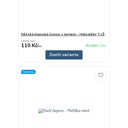
Dětská klasická čepice s lemem - Hvězdičky T+Š
cena od
110 Kč
Skladem 1 ks
/
ks
Zvolit variantu
Novinka