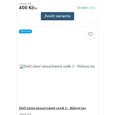
cena od
400 Kč
Skladem 1 ks
/
ks
Zvolit variantu
Novinka
Dívčí zimní oboustranný setík 2 - Růžový les
cena od