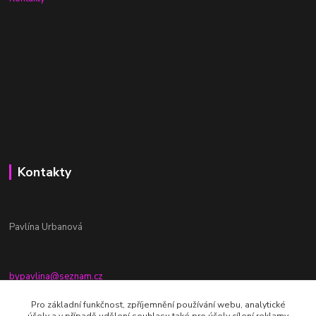
Kontakty
Pavlína Urbanová
bypavlina@seznam.cz
+420774917196
Pro základní funkčnost, zpříjemnění používání webu, analytické