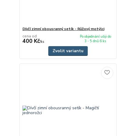
Dívčí zimní obousranný setík - Růžový motýlci
cena od
Po objednání ušiji do
400 Kč
3 - 5 dnů 6 ks
/
ks
Zvolit variantu