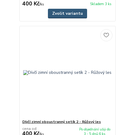
400 Kč
Skladem 3 ks
/
ks
Zvolit variantu
Dívčí zimní oboustranný setík 2 - Růžový les
cena od
Po objednání ušiji do
400 Kč
3 - 5 dnů 6 ks
/
ks