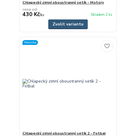
Chlapecký zimní oboustranný setík - Motory
cena od
430 Kč
Skladem 2 ks
/
ks
Zvolit variantu
Novinka
Chlapecký zimní oboustranný setík 2 - Fotbal