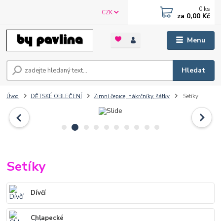
0
ks
CZK
za
0,00 Kč
Menu
Hledat
Úvod
DĚTSKÉ OBLEČENÍ
Zimní čepice, nákrčníky, šátky
Setíky
Setíky
Dívčí
Chlapecké