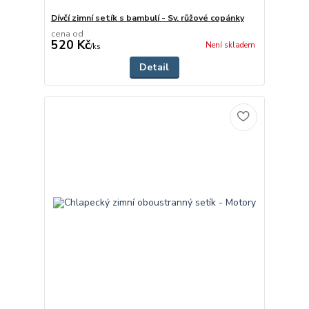
Dívčí zimní setík s bambulí - Sv. růžové copánky
cena od
520 Kč
Není skladem
/
ks
Detail