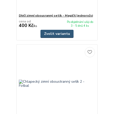
Dívčí zimní obousranný setík - Magičtí jednorožci
cena od
Po objednání ušiji do
400 Kč
3 - 5 dnů 4 ks
/
ks
Zvolit variantu