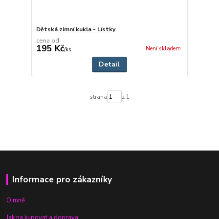
Dětská zimní kukla - Lístky
cena od
195 Kč
Není skladem
/
ks
Detail
strana
z 1
Informace pro zákazníky
O mně
Jak na kupovat a doprava