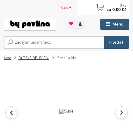
0
ks
CZK
za
0,00 Kč
Menu
Hledat
Úvod
DĚTSKÉ OBLEČENÍ
Zimní kukly