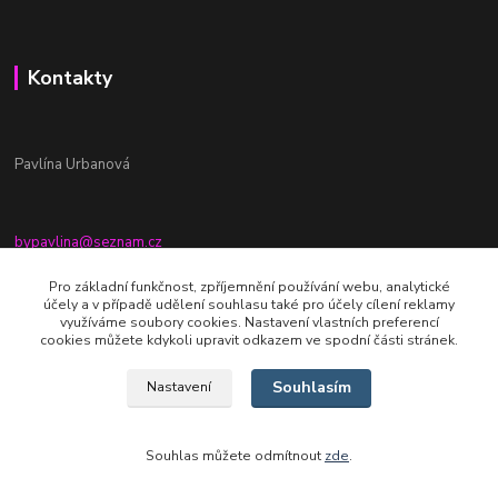
Kontakty
Pavlína Urbanová
bypavlina@seznam.cz
+420774917196
Pro základní funkčnost, zpříjemnění používání webu, analytické
účely a v případě udělení souhlasu také pro účely cílení reklamy
Fb stránka - By pavlina
využíváme soubory cookies. Nastavení vlastních preferencí
cookies můžete kdykoli upravit odkazem ve spodní části stránek.
Souhlasím
Nastavení
Souhlas můžete odmítnout
zde
.
Vytvořeno na
Eshop-rychle.cz