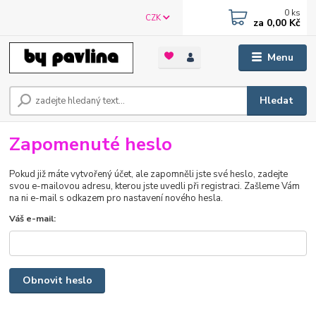
0
ks
CZK
za
0,00 Kč
Menu
Hledat
Zapomenuté heslo
Pokud již máte vytvořený účet, ale zapomněli jste své heslo, zadejte
svou e-mailovou adresu, kterou jste uvedli při registraci. Zašleme Vám
na ni e-mail s odkazem pro nastavení nového hesla.
Váš e-mail:
Obnovit heslo