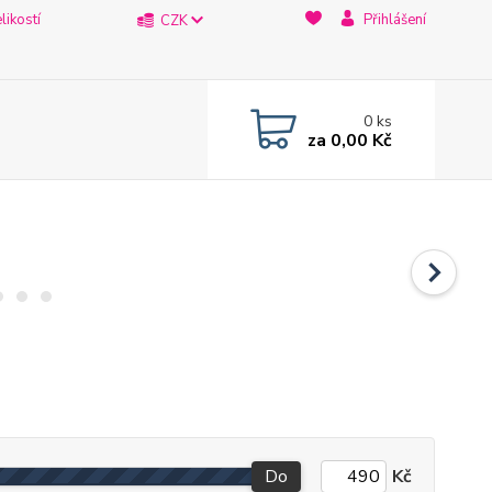
likostí
Přihlášení
CZK
0
ks
za
0,00 Kč
Do
Kč