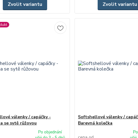
Zvolit variantu
Zvolit variantu
dukt
lové válenky / capáčky -
Softshellové válenky / capáč
a se sytě růžovou
Barevná kolečka
Po objednání
Po
cena od
ušiji do 3 - 5 dnů
ušij