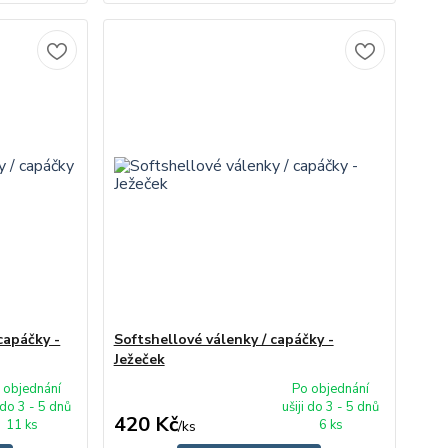
capáčky -
Softshellové válenky / capáčky -
Ježeček
 objednání
Po objednání
i do 3 - 5 dnů
ušiji do 3 - 5 dnů
420 Kč
11 ks
6 ks
/
ks