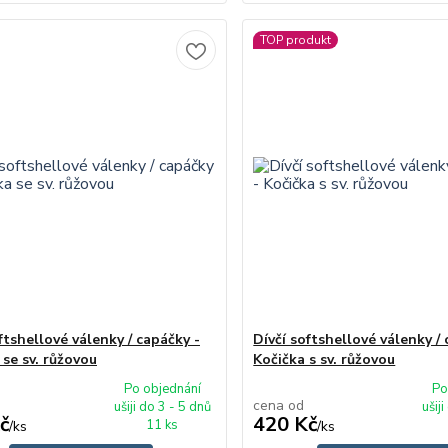
TOP produkt
ftshellové válenky / capáčky -
Dívčí softshellové válenky / 
 se sv. růžovou
Kočička s sv. růžovou
Po objednání
Po
cena od
ušiji do 3 - 5 dnů
ušij
č
420 Kč
11 ks
/
ks
/
ks