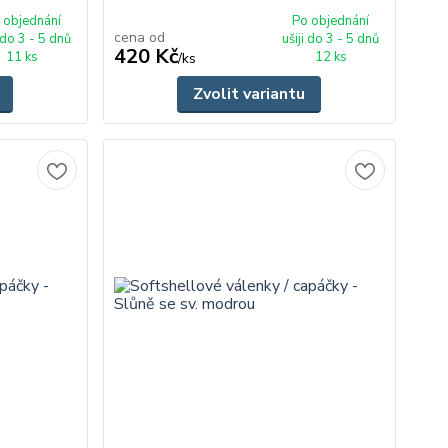
 objednání
Po objednání
cena od
i do 3 - 5 dnů
ušiji do 3 - 5 dnů
420 Kč
11 ks
12 ks
/
ks
Zvolit variantu