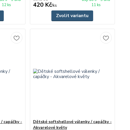
420 Kč
12 ks
11 ks
/
ks
Zvolit variantu
/ capáčky -
Dětské softshellové válenky / capáčky -
Akvarelové květy