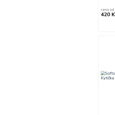
cena od
420 K