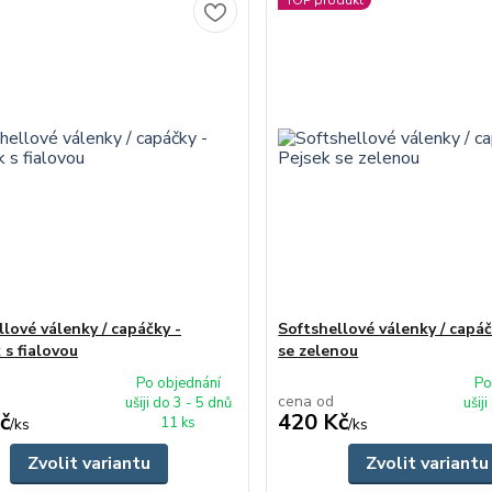
TOP produkt
lové válenky / capáčky -
Softshellové válenky / capáč
 s fialovou
se zelenou
Po objednání
Po
cena od
ušiji do 3 - 5 dnů
ušij
č
420 Kč
11 ks
/
ks
/
ks
Zvolit variantu
Zvolit variantu