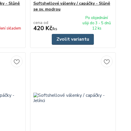
ky - Slůně
Softshellové válenky / capáčky - Slůně
se sv. modrou
Po objednání
cena od
ušiji do 3 - 5 dnů
420 Kč
ení skladem
12 ks
/
ks
Zvolit variantu