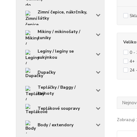
Zimní čepice, nákrčníky,
Skl
šátky
Mikiny / mikinošaty /
tuniky
Veliko
Legíny / legíny se
0 -
sukýnkou
4+
24 
Dupačky
Tepláčky / Baggy /
kalhoty
Nejnově
Teplákové soupravy
Zobrazuji 
Body / extendory