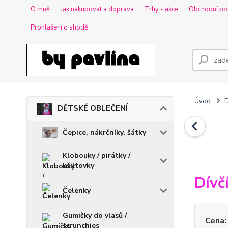
O mně
Jak nakupovat a doprava
Trhy - akce
Obchodní po
Prohlášení o shodě
Úvod
DĚTSKÉ OBLEČENÍ
Čepice, nákrčníky, šátky
Klobouky / pirátky /
kšiltovky
Dívč
Čelenky
Gumičky do vlasů /
Cena:
scrunchies