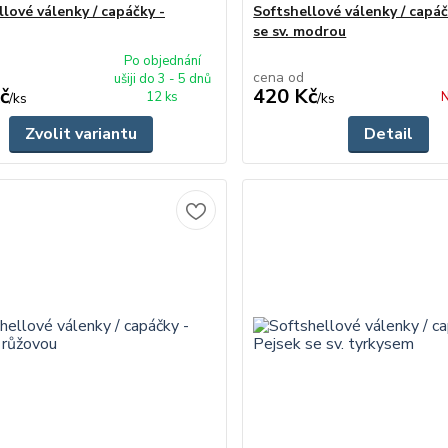
lové válenky / capáčky -
Softshellové válenky / capáč
se sv. modrou
Po objednání
cena od
ušiji do 3 - 5 dnů
č
420 Kč
12 ks
N
/
ks
/
ks
Zvolit variantu
Detail