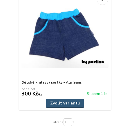
Dětské kraťasy / šortky - Ala jeans
cena od
300 Kč
Skladem 1 ks
/
ks
Zvolit variantu
strana
z 1