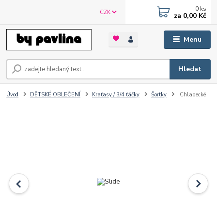
0
ks
CZK
za
0,00 Kč
Menu
Hledat
Úvod
DĚTSKÉ OBLEČENÍ
Kraťasy / 3/4 ťáčky
Šortky
Chlapecké