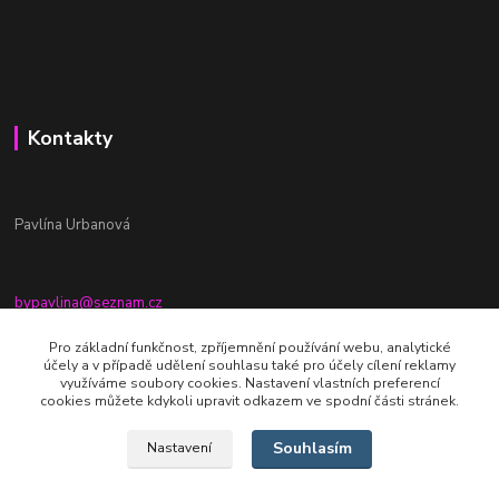
Kontakty
Pavlína Urbanová
bypavlina@seznam.cz
+420774917196
Pro základní funkčnost, zpříjemnění používání webu, analytické
účely a v případě udělení souhlasu také pro účely cílení reklamy
Fb stránka - By pavlina
využíváme soubory cookies. Nastavení vlastních preferencí
cookies můžete kdykoli upravit odkazem ve spodní části stránek.
Souhlasím
Nastavení