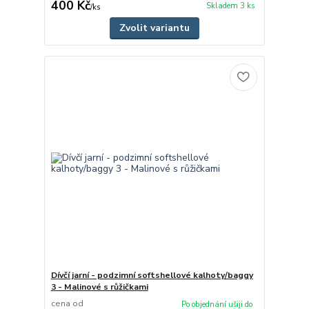
400 Kč
Skladem 3 ks
/
ks
Zvolit variantu
Dívčí jarní - podzimní softshellové kalhoty/baggy
3 - Malinové s růžičkami
cena od
Po objednání ušiji do