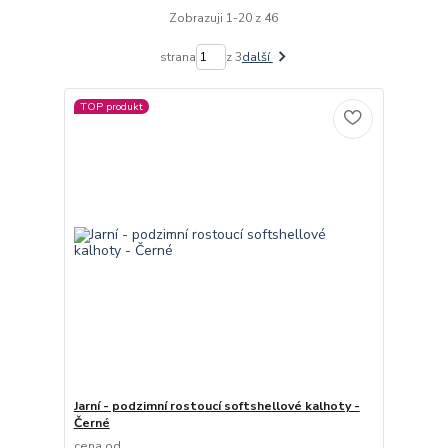
Zobrazuji 1-20 z 46
strana
z 3
další
TOP produkt
Jarní - podzimní rostoucí softshellové kalhoty -
Černé
cena od