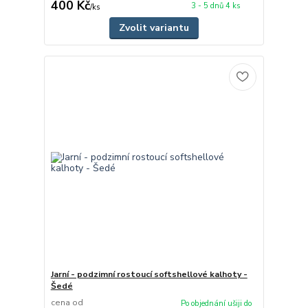
400 Kč
3 - 5 dnů 4 ks
/
ks
Zvolit variantu
Jarní - podzimní rostoucí softshellové kalhoty -
Šedé
cena od
Po objednání ušiji do