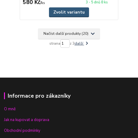
580 Kč
3 - 5 dnů 8 ks
/
ks
Zvolit variantu
Načíst další produkty (20)
strana
z 3
další
Informace pro zákazníky
O mně
Jak na kupovat a doprava
Obchodní podmínky