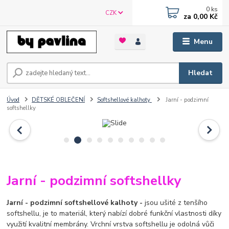
0
ks
CZK
za
0,00 Kč
Menu
Hledat
Úvod
DĚTSKÉ OBLEČENÍ
Softshellové kalhoty
Jarní - podzimní
softshellky
Jarní - podzimní softshellky
Jarní - podzimní softshellové kalhoty -
jsou ušité z tenšího
softshellu, je to materiál, který nabízí dobré funkční vlastnosti díky
využití kvalitní membrány. Vrchní vrstva softshellu je odolná vůči