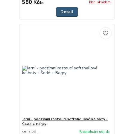
580 Kč
Není skladem
/
ks
Detail
Jarní - podzimní rostoucí softshellové kalhoty -
Šedé + Bagry
cena od
Po objednání ušiji do