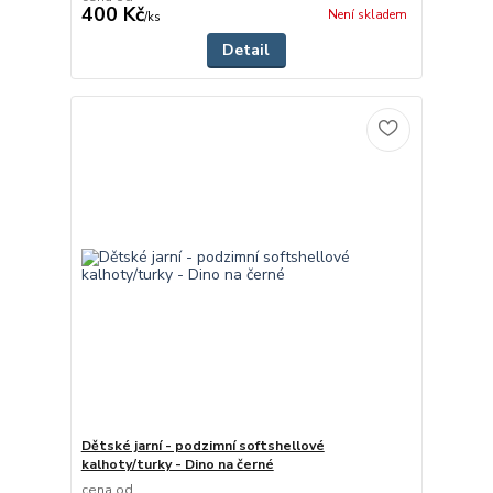
400 Kč
Není skladem
/
ks
Detail
Dětské jarní - podzimní softshellové
kalhoty/turky - Dino na černé
cena od