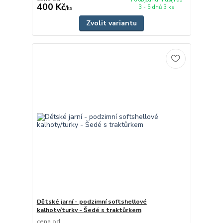
400 Kč
3 - 5 dnů 3 ks
/
ks
Zvolit variantu
Dětské jarní - podzimní softshellové
kalhoty/turky - Šedé s traktůrkem
cena od