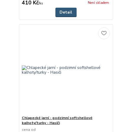
410 Kč
Není skladem
/
ks
Detail
Chlapecké jarní - podzimní softshellové
kalhoty/turky - Hasiči
cena od