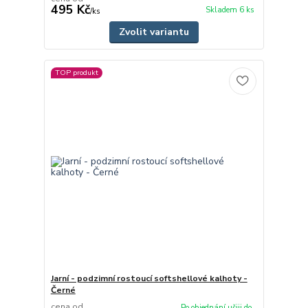
495 Kč
Skladem 6 ks
/
ks
Zvolit variantu
TOP produkt
Jarní - podzimní rostoucí softshellové kalhoty -
Černé
cena od
Po objednání ušiji do