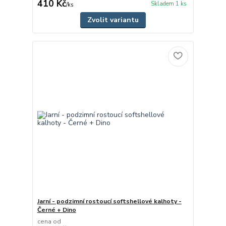
410 Kč
Skladem 1 ks
/
ks
Zvolit variantu
Jarní - podzimní rostoucí softshellové kalhoty -
Černé + Dino
cena od