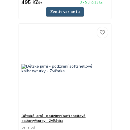
495 Kč
3 - 5 dnů 13 ks
/
ks
Zvolit variantu
Dětské jarní - podzimní softshellové
kalhoty/turky - Zvířátka
cena od