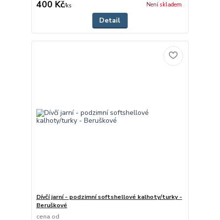
400 Kč
Není skladem
/
ks
Detail
Dívčí jarní - podzimní softshellové kalhoty/turky -
Beruškové
cena od