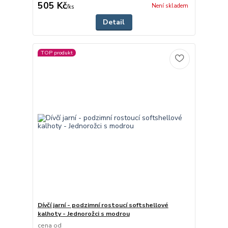
505 Kč
Není skladem
/
ks
Detail
TOP produkt
Dívčí jarní - podzimní rostoucí softshellové
kalhoty - Jednorožci s modrou
cena od