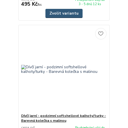
495 Kč
3 - 5 dnů 12 ks
/
ks
Zvolit variantu
Dívčí jarní - podzimní softshellové kalhoty/turky -
Barevná kolečka s malinou
cena od
Po objednání ušiji do