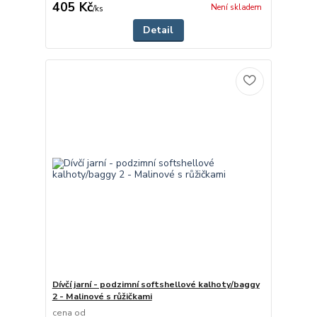
405 Kč
Není skladem
/
ks
Detail
Dívčí jarní - podzimní softshellové kalhoty/baggy
2 - Malinové s růžičkami
cena od