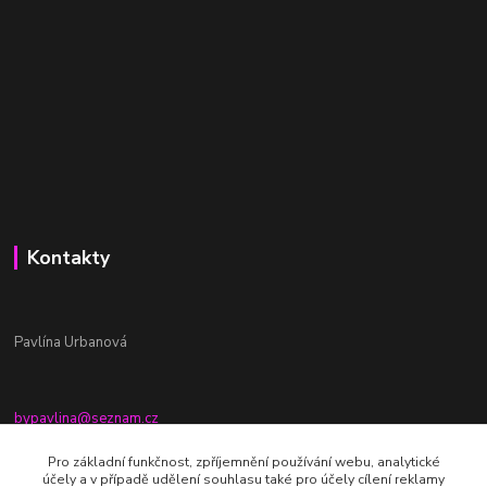
Kontakty
Pavlína Urbanová
bypavlina@seznam.cz
+420774917196
Pro základní funkčnost, zpříjemnění používání webu, analytické
účely a v případě udělení souhlasu také pro účely cílení reklamy