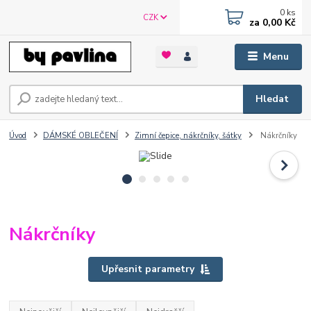
0
ks
CZK
za
0,00 Kč
Menu
Hledat
Úvod
DÁMSKÉ OBLEČENÍ
Zimní čepice, nákrčníky, šátky
Nákrčníky
Nákrčníky
Upřesnit parametry