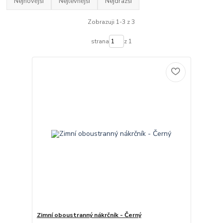
Nejnovější
Nejlevnější
Nejdražší
Zobrazuji 1-3 z 3
strana
z 1
Zimní oboustranný nákrčník - Černý