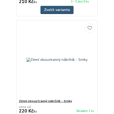
210 Kč
3 - 5 dnů 9 ks
/
ks
Zvolit variantu
Zimní oboustranný nákrčník - Srnky
cena od
220 Kč
Skladem 1 ks
/
ks