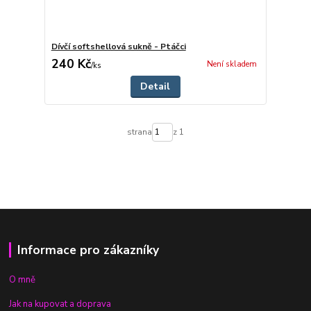
Dívčí softshellová sukně - Ptáčci
240 Kč
Není skladem
/
ks
Detail
strana
z 1
Informace pro zákazníky
O mně
Jak na kupovat a doprava