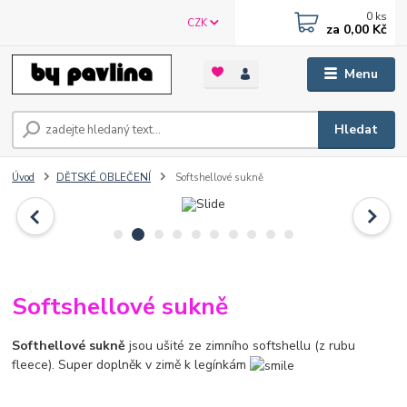
0
ks
CZK
za
0,00 Kč
Menu
Hledat
Úvod
DĚTSKÉ OBLEČENÍ
Softshellové sukně
Softshellové sukně
Softhellové sukně
jsou ušité ze zimního softshellu (z rubu
fleece). Super doplněk v zimě k legínkám