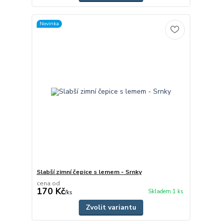
Novinka
Slabší zimní čepice s lemem - Srnky
cena od
170 Kč
Skladem 1 ks
/
ks
Zvolit variantu