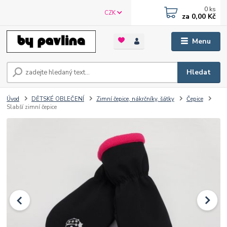
0
ks
CZK
za
0,00 Kč
Menu
Hledat
Úvod
DĚTSKÉ OBLEČENÍ
Zimní čepice, nákrčníky, šátky
Čepice
Slabší zimní čepice