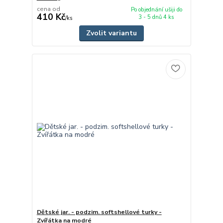
cena od
Po objednání ušiji do
410 Kč
3 - 5 dnů 4 ks
/
ks
Zvolit variantu
Dětské jar. - podzim. softshellové turky -
Zvířátka na modré