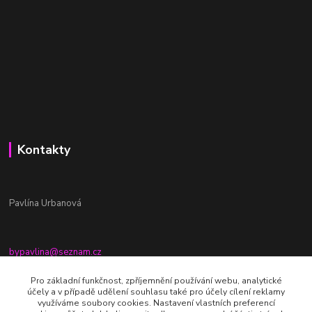
Kontakty
Pavlína Urbanová
bypavlina@seznam.cz
+420774917196
Pro základní funkčnost, zpříjemnění používání webu, analytické
účely a v případě udělení souhlasu také pro účely cílení reklamy
Fb stránka - By pavlina
využíváme soubory cookies. Nastavení vlastních preferencí