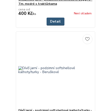
Tm. modré s traktůrkama
cena od
400 Kč
Není skladem
/
ks
Detail
Dívčí jarní - podzimní softshellové kalhoty/turky -