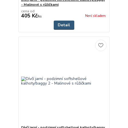
- Malinové s růžičkami
cena od
405 Kč
Není skladem
/
ks
Detail
Dívčí jarní - podzimní softshellové kalhoty/baggy