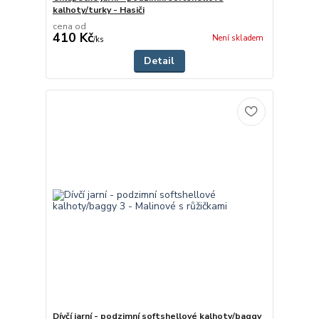
kalhoty/turky - Hasiči
cena od
410 Kč
Není skladem
/
ks
Detail
Dívčí jarní - podzimní softshellové kalhoty/baggy