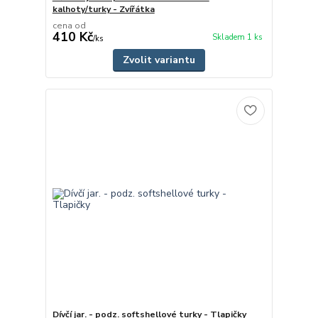
kalhoty/turky - Zvířátka
cena od
410 Kč
Skladem 1 ks
/
ks
Zvolit variantu
Dívčí jar. - podz. softshellové turky - Tlapičky