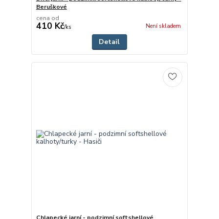
Beruškové
cena od
410 Kč
Není skladem
/
ks
Detail
Chlapecké jarní - podzimní softshellové