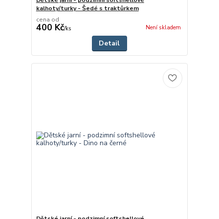
kalhoty/turky - Šedé s traktůrkem
cena od
400 Kč
Není skladem
/
ks
Detail
Dětské jarní - podzimní softshellové