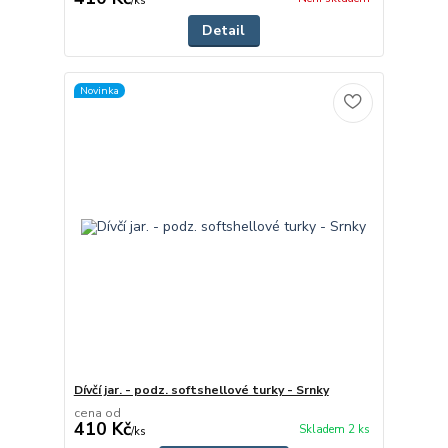
/
ks
Detail
Novinka
Dívčí jar. - podz. softshellové turky - Srnky
cena od
410 Kč
Skladem 2 ks
/
ks