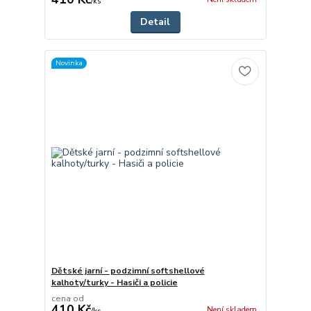
/
ks
Detail
Novinka
Dětské jarní - podzimní softshellové
kalhoty/turky - Hasiči a policie
cena od
410 Kč
Není skladem