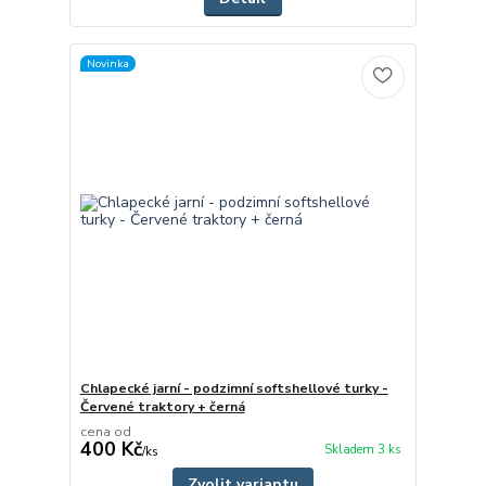
Novinka
Chlapecké jarní - podzimní softshellové turky -
Červené traktory + černá
cena od
400 Kč
Skladem 3 ks
/
ks
Zvolit variantu