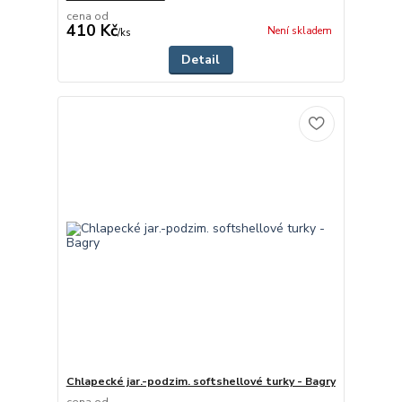
cena od
410 Kč
Není skladem
/
ks
Detail
Chlapecké jar.-podzim. softshellové turky - Bagry