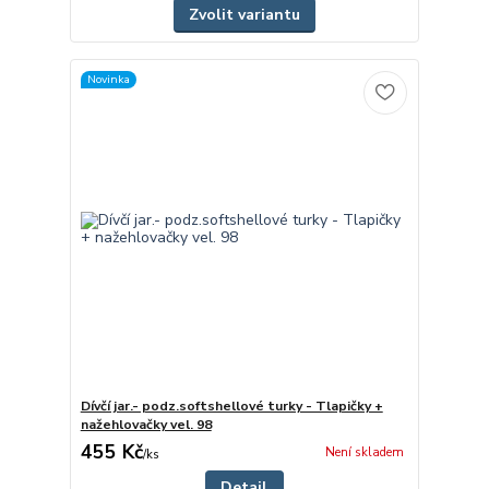
Zvolit variantu
Novinka
Dívčí jar.- podz.softshellové turky - Tlapičky +
nažehlovačky vel. 98
455 Kč
Není skladem
/
ks
Detail