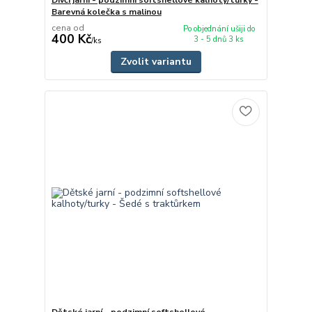
Barevná kolečka s malinou
cena od
Po objednání ušiji do
400 Kč
3 - 5 dnů 3 ks
/
ks
Zvolit variantu
Dětské jarní - podzimní softshellové