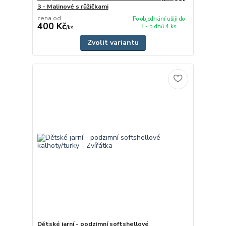
3 - Malinové s růžičkami
cena od
Po objednání ušiji do
400 Kč
3 - 5 dnů 4 ks
/
ks
Zvolit variantu
Dětské jarní - podzimní softshellové