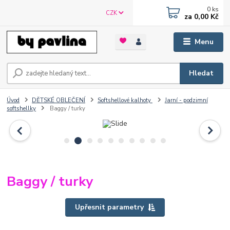
0
ks
CZK
za
0,00 Kč
Menu
Hledat
Úvod
DĚTSKÉ OBLEČENÍ
Softshellové kalhoty
Jarní - podzimní
softshellky
Baggy / turky
Baggy / turky
Upřesnit parametry