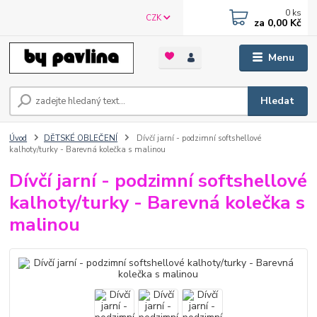
0
ks
CZK
za
0,00 Kč
Menu
Hledat
Úvod
DĚTSKÉ OBLEČENÍ
Dívčí jarní - podzimní softshellové
kalhoty/turky - Barevná kolečka s malinou
Dívčí jarní - podzimní softshellové
kalhoty/turky - Barevná kolečka s
malinou