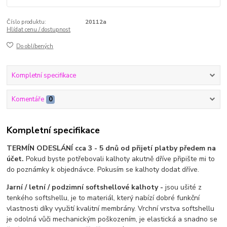
Číslo produktu:
20112a
Hlídat cenu / dostupnost
Do oblíbených
Kompletní specifikace
Komentáře
0
Kompletní specifikace
TERMÍN ODESLÁNÍ cca 3 - 5 dnů od přijetí platby předem na
účet.
Pokud byste potřebovali kalhoty akutně dříve připište mi to
do poznámky k objednávce. Pokusím se kalhoty dodat dříve.
Jarní / letní / podzimní softshellové kalhoty -
jsou ušité z
tenkého softshellu, je to materiál, který nabízí dobré funkční
vlastnosti díky využití kvalitní membrány. Vrchní vrstva softshellu
je odolná vůči mechanickým poškozením, je elastická a snadno se