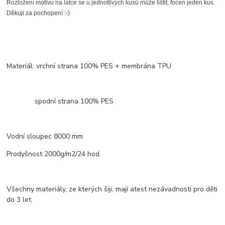
Rozložení motivu na látce se u jednotlivých kusů může lištit, focen jeden kus.
Děkuji za pochopení :-)
Materiál: vrchní strana 100% PES + membrána TPU
spodní strana 100% PES
Vodní sloupec 8000 mm
Prodyšnost 2000g/m2/24 hod.
Všechny materiály, ze kterých šiji, mají atest nezávadnosti pro děti
do 3 let.