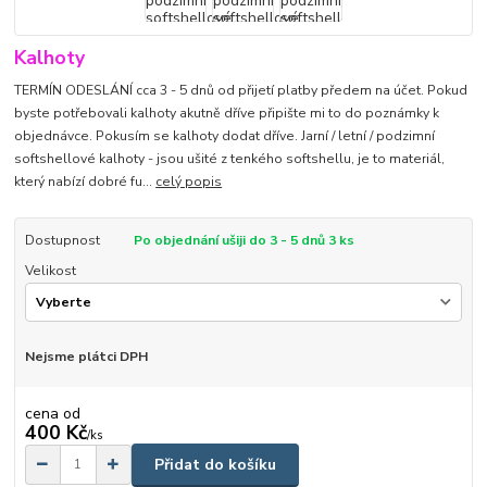
Kalhoty
TERMÍN ODESLÁNÍ cca 3 - 5 dnů od přijetí platby předem na účet. Pokud
byste potřebovali kalhoty akutně dříve připište mi to do poznámky k
objednávce. Pokusím se kalhoty dodat dříve. Jarní / letní / podzimní
softshellové kalhoty - jsou ušité z tenkého softshellu, je to materiál,
který nabízí dobré fu...
celý popis
Dostupnost
Po objednání ušiji do 3 - 5 dnů 3 ks
Velikost
Nejsme plátci DPH
cena od
400 Kč
/
ks
Přidat do košíku