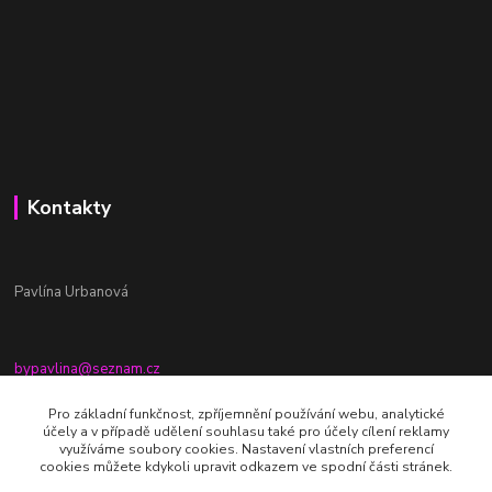
Kontakty
Pavlína Urbanová
bypavlina@seznam.cz
+420774917196
Pro základní funkčnost, zpříjemnění používání webu, analytické
účely a v případě udělení souhlasu také pro účely cílení reklamy
Fb stránka - By pavlina
využíváme soubory cookies. Nastavení vlastních preferencí
cookies můžete kdykoli upravit odkazem ve spodní části stránek.