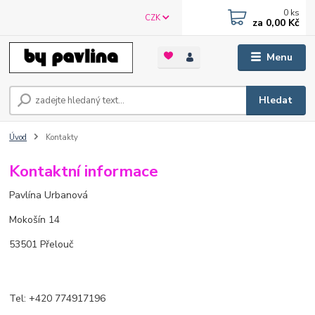
0
ks
CZK
za
0,00 Kč
Menu
Hledat
Úvod
Kontakty
Kontaktní informace
Pavlína Urbanová
Mokošín 14
53501 Přelouč
Tel: +420 774917196