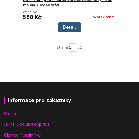
malina + Jednorožci
cena od
580 Kč
Není skladem
/
ks
Detail
strana
z 1
Informace pro zákazníky
O mně
Jak na kupovat a doprava
Obchodní podmínky