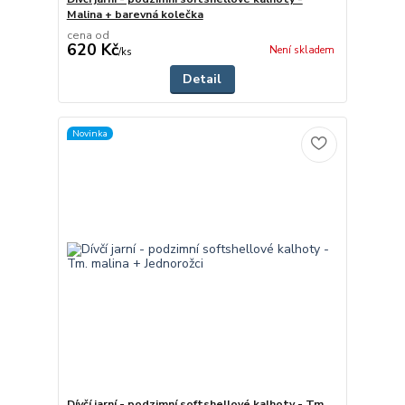
Malina + barevná kolečka
cena od
620 Kč
Není skladem
/
ks
Detail
Novinka
Dívčí jarní - podzimní softshellové kalhoty - Tm.