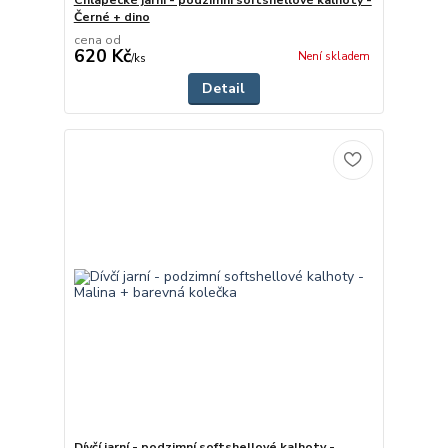
Černé + dino
cena od
620 Kč
Není skladem
/
ks
Detail
Dívčí jarní - podzimní softshellové kalhoty -