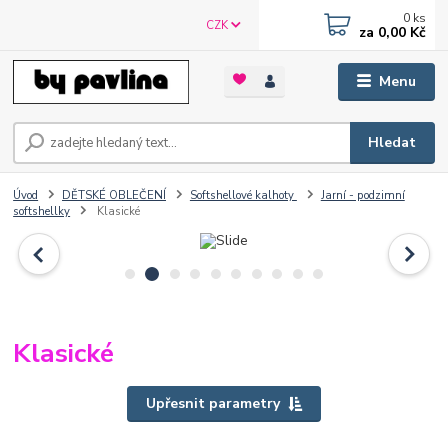
0
ks
CZK
za
0,00 Kč
Menu
Hledat
Úvod
DĚTSKÉ OBLEČENÍ
Softshellové kalhoty
Jarní - podzimní
softshellky
Klasické
Klasické
Upřesnit parametry