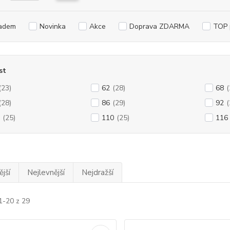
adem
Novinka
Akce
Doprava ZDARMA
TOP 
st
(23)
62
(28)
68
(
(28)
86
(29)
92
(
(25)
110
(25)
116
jší
Nejlevnější
Nejdražší
1-20 z 29