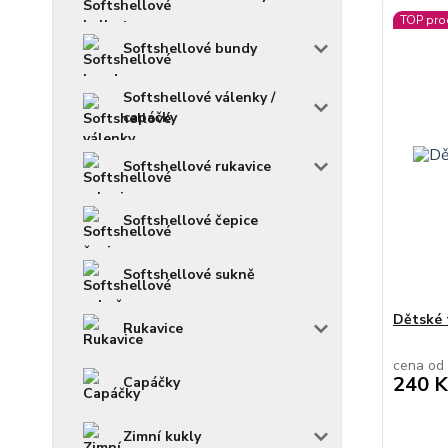
TOP pro
Softshellové bundy
Softshellové válenky /
capáčky
Softshellové rukavice
Softshellové čepice
Softshellové sukně
Dětské 
Rukavice
cena od
240 K
Capáčky
Zimní kukly