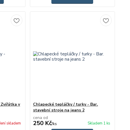
 Zvířátka v
Chlapecké tepláčky / turky - Bar.
stavební stroje na jeans 2
cena od
250 Kč
ení skladem
Skladem 1 ks
/
ks