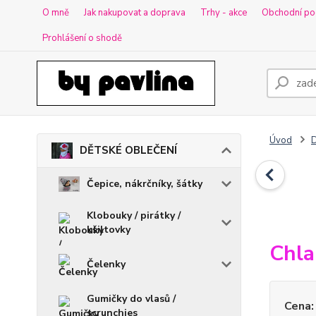
O mně
Jak nakupovat a doprava
Trhy - akce
Obchodní po
Prohlášení o shodě
Úvod
DĚTSKÉ OBLEČENÍ
Čepice, nákrčníky, šátky
Klobouky / pirátky /
kšiltovky
Chla
Čelenky
Gumičky do vlasů /
Cena:
scrunchies