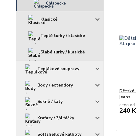
Chlapecké
Klasické
Teplé turky / klasické
Slabé turky / klasické
Teplákové soupravy
Body / extendory
Dětské 
jeans
Sukně / šaty
cena od
240 K
Kraťasy / 3/4 ťáčky
Softshellové kalhoty