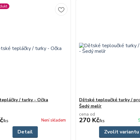
dukt
tepláčky / turky - Očka
Dětské teploučké turky / pr
Šedý melír
cena od
č
270 Kč
Není skladem
/
ks
/
ks
Detail
Zvolit variantu