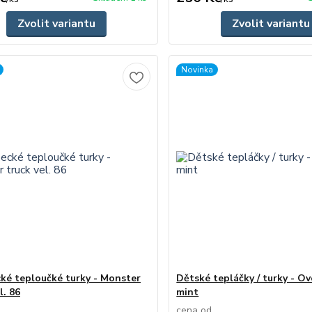
Zvolit variantu
Zvolit variantu
Novinka
ké teploučké turky - Monster
Dětské tepláčky / turky - O
l. 86
mint
cena od