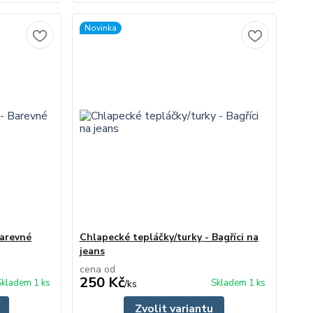
Novinka
Barevné
Chlapecké tepláčky/turky - Bagříci na
jeans
cena od
250 Kč
Skladem 1 ks
Skladem 1 ks
/
ks
Zvolit variantu