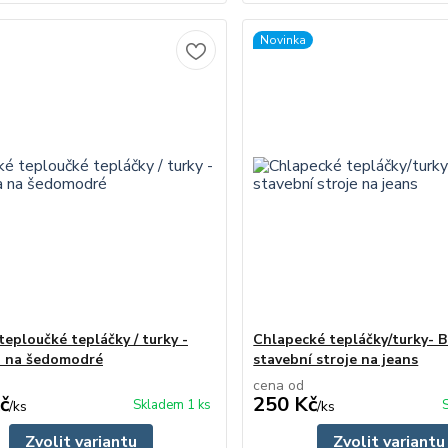
Novinka
teploučké tepláčky / turky -
Chlapecké tepláčky/turky- 
a na šedomodré
stavební stroje na jeans
cena od
č
250 Kč
Skladem 1 ks
/
ks
/
ks
Zvolit variantu
Zvolit variantu