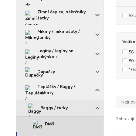
Zimní čepice, nákrčníky,
Skl
šátky
Mikiny / mikinošaty /
tuniky
Veliko
Legíny / legíny se
56
sukýnkou
80
104
Dupačky
Tepláčky / Baggy /
kalhoty
Nejnově
Baggy / turky
Zobrazuji 
Dívčí