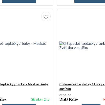
tepláčky / turky - Maskáč šedý
Chlapecké tepláčky / turky -
autíčku
cena od
č
250 Kč
Skladem 2 ks
N
/
ks
/
ks