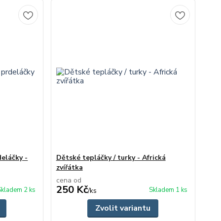
deláčky -
Dětské tepláčky / turky - Africká
zvířátka
cena od
250 Kč
Skladem 2 ks
Skladem 1 ks
/
ks
Zvolit variantu