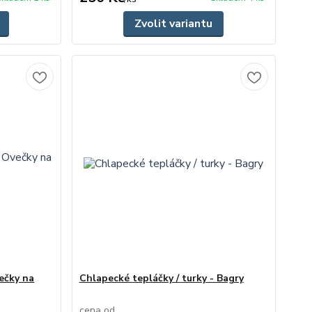
Zvolit variantu
večky na
Chlapecké tepláčky / turky - Bagry
cena od