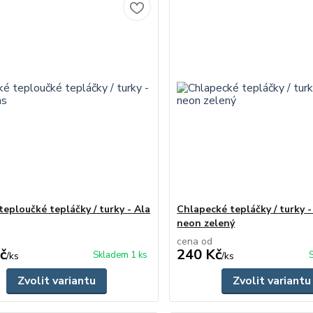
teploučké tepláčky / turky - Ala
Chlapecké tepláčky / turky 
neon zelený
cena od
č
240 Kč
Skladem 1 ks
/
ks
/
ks
Zvolit variantu
Zvolit variantu