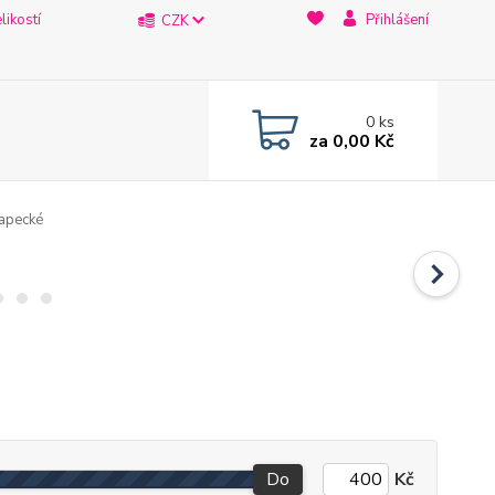
likostí
Přihlášení
CZK
0
ks
za
0,00 Kč
apecké
Do
Kč