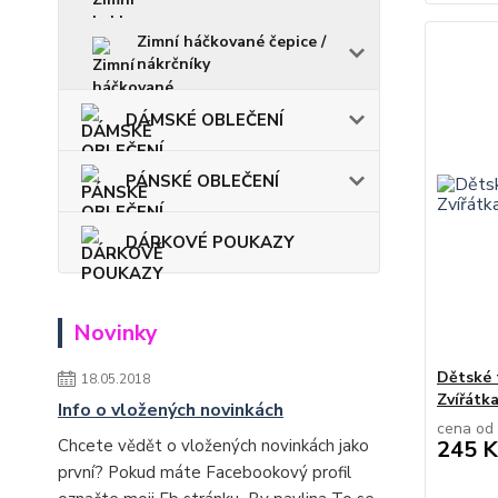
Zimní háčkované čepice /
nákrčníky
DÁMSKÉ OBLEČENÍ
PÁNSKÉ OBLEČENÍ
DÁRKOVÉ POUKAZY
Novinky
Dětské 
18.05.2018
Zvířátk
Info o vložených novinkách
cena od
Chcete vědět o vložených novinkách jako
245 K
první? Pokud máte Facebookový profil