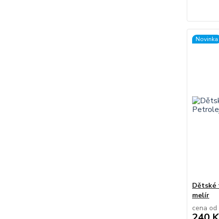
Novinka
Dětské 
melír
cena od
240 K