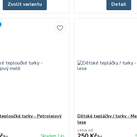
Zvolit variantu
Detail
teploučké turky - Petrolejový
Dětské tepláčky / turky - Me
lese
cena od
č
250 Kč
Skladem 1 ks
/
ks
/
ks