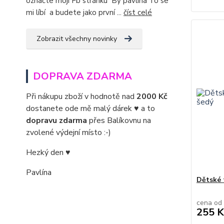
označte moji Fb stránku By pavlina To se
mi líbí a budete jako první ...
číst celé
Zobrazit všechny novinky
DOPRAVA ZDARMA
Při nákupu zboží v hodnotě nad
2000 Kč
dostanete ode mě malý dárek ♥ a to
dopravu zdarma
přes Balíkovnu na
zvolené výdejní místo :-)
Hezký den ♥
Pavlína
Dětské 
cena od
255 K