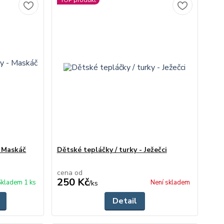
TOP produkt
- Maskáč
Dětské tepláčky / turky - Ježečci
cena od
250 Kč
Skladem 1 ks
Není skladem
/
ks
Detail