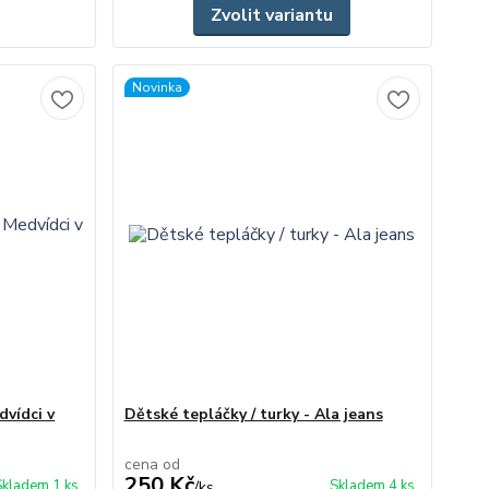
Zvolit variantu
Novinka
dvídci v
Dětské tepláčky / turky - Ala jeans
cena od
250 Kč
Skladem 1 ks
Skladem 4 ks
/
ks