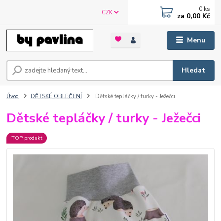
0
ks
CZK
za
0,00 Kč
Menu
Hledat
Úvod
DĚTSKÉ OBLEČENÍ
Dětské tepláčky / turky - Ježečci
Dětské tepláčky / turky - Ježečci
TOP produkt