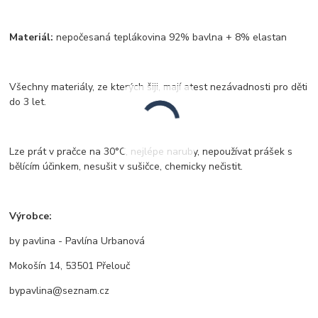
Materiál:
nepočesaná teplákovina 92% bavlna + 8% elastan
Všechny materiály, ze kterých šiji, mají atest nezávadnosti pro děti
do 3 let.
Lze prát v pračce na 30°C, nejlépe naruby, nepoužívat prášek s
bělícím účinkem, nesušit v sušičce, chemicky nečistit.
Výrobce:
by pavlina - Pavlína Urbanová
Mokošín 14, 53501 Přelouč
bypavlina@seznam.cz