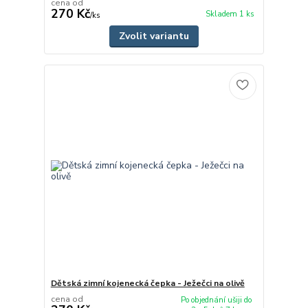
cena od
270 Kč
Skladem 1 ks
/
ks
Zvolit variantu
Dětská zimní kojenecká čepka - Ježečci na olivě
cena od
Po objednání ušiji do