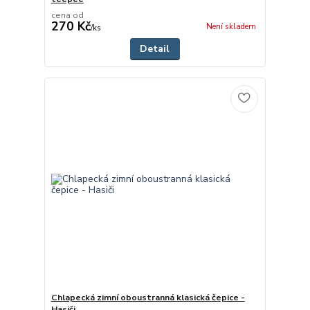
cena od
270 Kč
Není skladem
/
ks
Detail
Chlapecká zimní oboustranná klasická čepice -
Hasiči