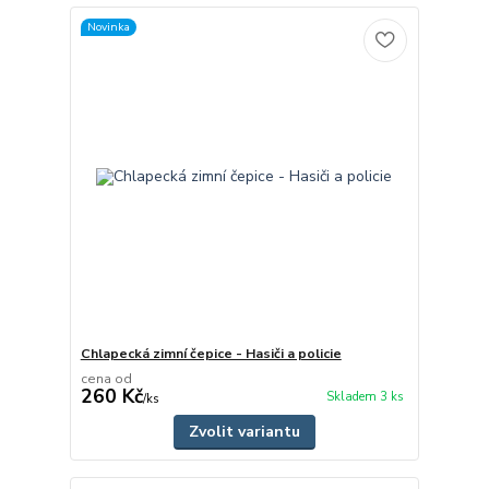
Novinka
Chlapecká zimní čepice - Hasiči a policie
cena od
260 Kč
Skladem 3 ks
/
ks
Zvolit variantu