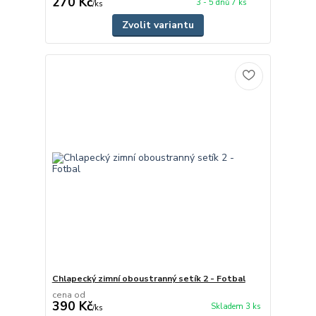
270 Kč
3 - 5 dnů 7 ks
/
ks
Zvolit variantu
Chlapecký zimní oboustranný setík 2 - Fotbal
cena od
390 Kč
Skladem 3 ks
/
ks