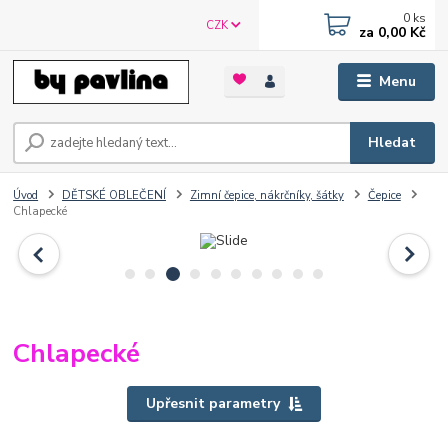
0
ks
CZK
za
0,00 Kč
Menu
Hledat
Úvod
DĚTSKÉ OBLEČENÍ
Zimní čepice, nákrčníky, šátky
Čepice
Chlapecké
Chlapecké
Upřesnit parametry