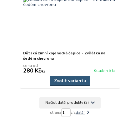
Dětská zimní kojenecká čepice - Zvířátka na
šedém chevronu
cena od
280 Kč
Skladem 5 ks
/
ks
Zvolit variantu
Načíst další produkty (3)
strana
z 2
další