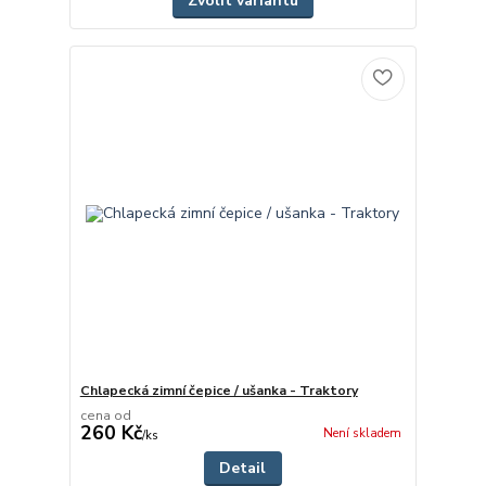
Zvolit variantu
Chlapecká zimní čepice / ušanka - Traktory
cena od
260 Kč
Není skladem
/
ks
Detail