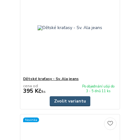
Dětské kraťasy - Sv. Ala jeans
cena od
Po objednání ušiji do
395 Kč
3 - 5 dnů 11 ks
/
ks
Zvolit variantu
Novinka