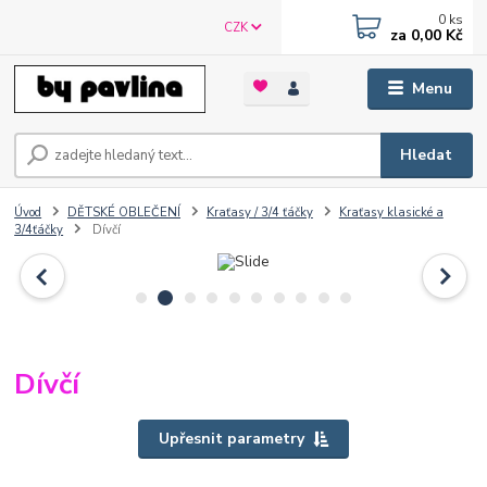
0
ks
CZK
za
0,00 Kč
Menu
Hledat
Úvod
DĚTSKÉ OBLEČENÍ
Kraťasy / 3/4 ťáčky
Kraťasy klasické a
3/4ťáčky
Dívčí
Dívčí
Upřesnit parametry