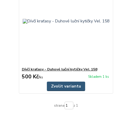
Dívčí kraťasy - Duhové luční kytičky Vel. 158
500 Kč
Skladem 1 ks
/
ks
Zvolit variantu
strana
z 1