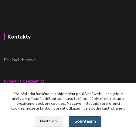
Kontakty
Pavlína Urbanová
bypavlina@seznam.cz
+420774917196
Pro základní funkčnost, zpříjemnění používání webu, analytické
účely a v případě udělení souhlasu také pro účely cílení reklamy
Fb stránka - By pavlina
využíváme soubory cookies. Nastavení vlastních preferencí
cookies můžete kdykoli upravit odkazem ve spodní části stránek.
Souhlasím
Nastavení