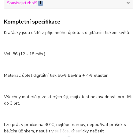
Související zboží
1
Kompletní specifikace
Kraťásky jsou ušité z příjemného úpletu s digitálním tiskem květů.
Vel. 86 (12 - 18 měs.)
Materiál: úplet digitální tisk 96% bavlna + 4% elastan
Všechny materiály, ze kterých šiji, mají atest nezávadnosti pro děti
do 3 let.
Lze prát v pračce na 30°C, nejlépe naruby, nepoužívat prášek s
bělícím účinkem, nesušit v sušičce, chemicky nečistit.