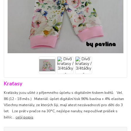
Kraťasy
Kraťásky jsou ušité z příjemného úpletu s digitálním tiskem květů. Vel.
86 (12 - 18 měs.) Materiál: úplet digitální tisk 96% bavlna + 4% elastan
Všechny materiály, ze kterých šiji, mají atest nezávadnosti pro děti do 3
let. Lze prát v pračce na 30°C, nejlépe naruby, nepoužívat prášek s
bělíc...
celý popis