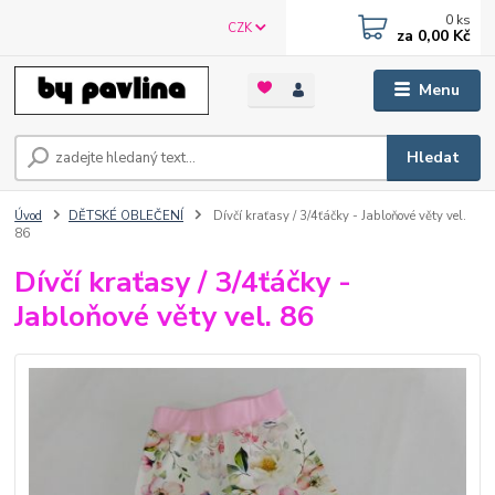
0
ks
CZK
za
0,00 Kč
Menu
Hledat
Úvod
DĚTSKÉ OBLEČENÍ
Dívčí kraťasy / 3/4ťáčky - Jabloňové věty vel.
86
Dívčí kraťasy / 3/4ťáčky -
Jabloňové věty vel. 86