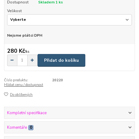
Dostupnost
Skladem 1 ks
Velikost
Nejsme plátci DPH
280 Kč
/
ks
Přidat do košíku
Číslo produktu:
20220
Hlídat cenu / dostupnost
Do oblíbených
Kompletní specifikace
Komentáře
0