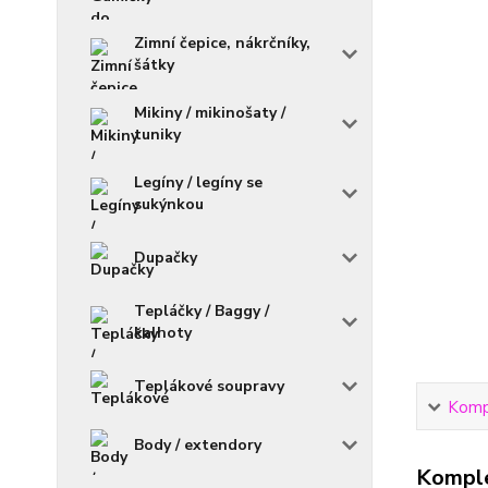
Zimní čepice, nákrčníky,
šátky
Mikiny / mikinošaty /
tuniky
Legíny / legíny se
sukýnkou
Dupačky
Tepláčky / Baggy /
kalhoty
Teplákové soupravy
Kompl
Body / extendory
Komple