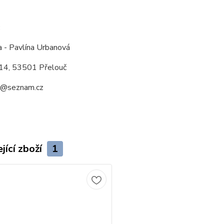
:
a - Pavlína Urbanová
14, 53501 Přelouč
a@seznam.cz
jící zboží
1