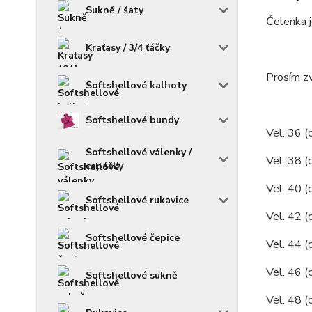
Sukně / šaty
Čelenka j
Kraťasy / 3/4 ťáčky
Prosím zv
Softshellové kalhoty
Softshellové bundy
Vel. 36 (
Softshellové válenky /
Vel. 38 (
capáčky
Vel. 40 (
Softshellové rukavice
Vel. 42 (
Softshellové čepice
Vel. 44 (
Vel. 46 (
Softshellové sukně
Vel. 48 (