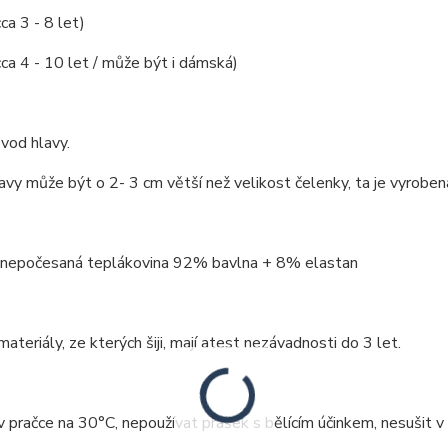
ca 3 - 8 let)
cca 4 - 10 let / může být i dámská)
vod hlavy.
vy může být o 2- 3 cm větší než velikost čelenky, ta je vyroben
: nepočesaná teplákovina 92% bavlna + 8% elastan
ateriály, ze kterých šiji, mají atest nezávadnosti do 3 let.
v pračce na 30°C, nepoužívat prášek s bělícím účinkem, nesušit v 