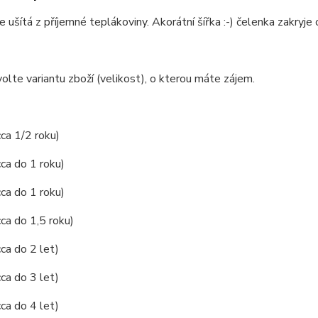
e ušítá z příjemné teplákoviny. Akorátní šířka :-) čelenka zakryje 
olte variantu zboží (velikost), o kterou máte zájem.
cca 1/2 roku)
cca do 1 roku)
cca do 1 roku)
cca do 1,5 roku)
cca do 2 let)
cca do 3 let)
cca do 4 let)