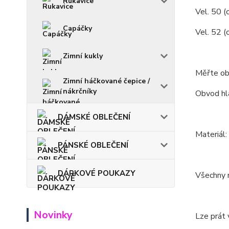
Rukavice
Vel. 50 (c
Capáčky
Vel. 52 (
Zimní kukly
Měřte ob
Zimní háčkované čepice /
nákrčníky
Obvod hla
DÁMSKÉ OBLEČENÍ
Materiál
PÁNSKÉ OBLEČENÍ
DÁRKOVÉ POUKAZY
Všechny m
Novinky
Lze prát 