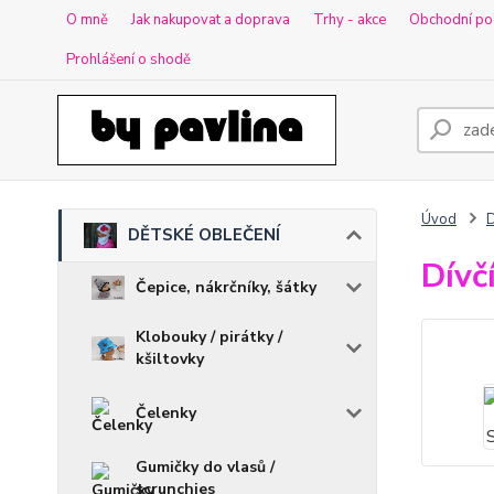
O mně
Jak nakupovat a doprava
Trhy - akce
Obchodní po
Prohlášení o shodě
Úvod
DĚTSKÉ OBLEČENÍ
Dívč
Čepice, nákrčníky, šátky
Klobouky / pirátky /
kšiltovky
Čelenky
Gumičky do vlasů /
scrunchies