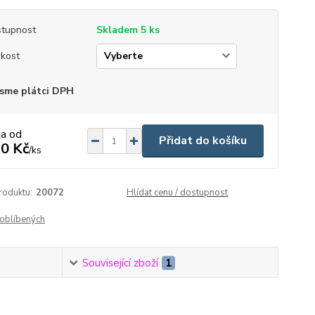
tupnost
Skladem 5 ks
ikost
sme plátci DPH
na od
Přidat do košíku
0 Kč
/
ks
roduktu:
20072
Hlídat cenu / dostupnost
oblíbených
Související zboží
1