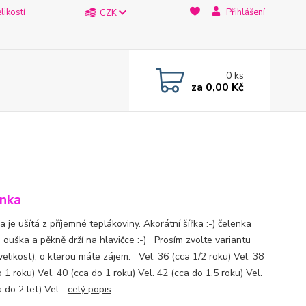
likostí
Přihlášení
CZK
0
ks
za
0,00 Kč
nka
 je ušítá z příjemné teplákoviny. Akorátní šířka :-) čelenka
e ouška a pěkně drží na hlavičce :-) Prosím zvolte variantu
velikost), o kterou máte zájem. Vel. 36 (cca 1/2 roku) Vel. 38
 1 roku) Vel. 40 (cca do 1 roku) Vel. 42 (cca do 1,5 roku) Vel.
 do 2 let) Vel...
celý popis