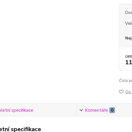
Dos
Vel
Nej
ce
11
Číslo p
Do 
etní specifikace
Komentáře
0
tní specifikace