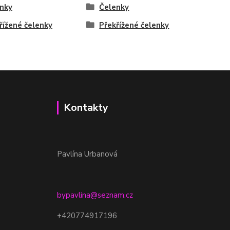
nky
Čelenky
řížené čelenky
Překřížené čelenky
Kontakty
Pavlína Urbanová
bypavlina@seznam.cz
+420774917196