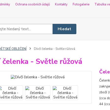
dmínky
Ochrana osobních údajů
Kontakty
Fotogalerie
Tabulka ve
Hledat
DĚTSKÉ OBLEČENÍ
Dívčí čelenka - Světle růžová
í čelenka - Světle růžová
Čele
Čelenka
zakryj
zboží (
(cca do
44 (cca