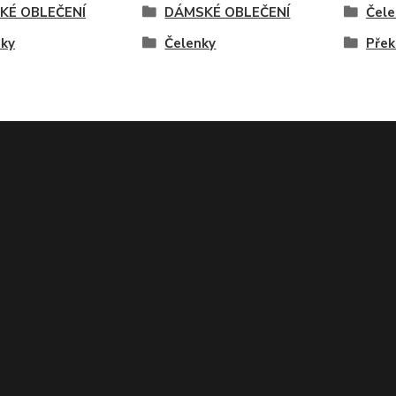
KÉ OBLEČENÍ
DÁMSKÉ OBLEČENÍ
Čele
nky
Čelenky
Přek