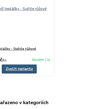
pláčky - Světle růžové
č
Skladem 1 ks
/
ks
Zvolit variantu
zařazeno v kategoriích