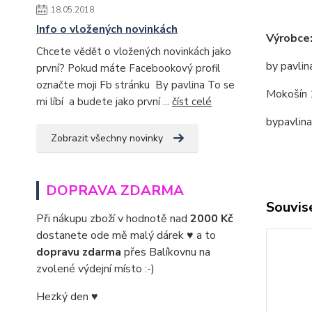
18.05.2018
Info o vložených novinkách
Výrobce
Chcete vědět o vložených novinkách jako
by pavlin
první? Pokud máte Facebookový profil
označte moji Fb stránku By pavlina To se
Mokošín 
mi líbí a budete jako první ...
číst celé
bypavlin
Zobrazit všechny novinky
DOPRAVA ZDARMA
Souvise
Při nákupu zboží v hodnotě nad
2000 Kč
dostanete ode mě malý dárek ♥ a to
dopravu zdarma
přes Balíkovnu na
zvolené výdejní místo :-)
Hezký den ♥