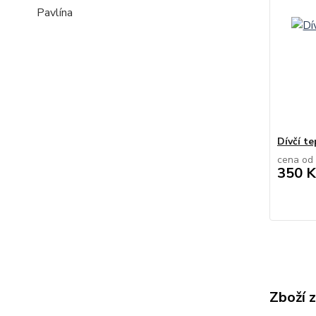
Pavlína
Dívčí te
cena od
350 K
Zboží 