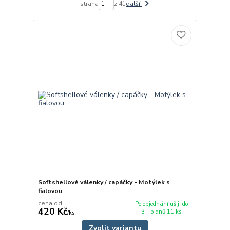
strana
z 41
další
Softshellové válenky / capáčky - Motýlek s
fialovou
cena od
Po objednání ušiji do
420 Kč
3 - 5 dnů 11 ks
/
ks
Zvolit variantu