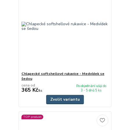
Chlapecké softshellové rukavice - Medvídek se
šedou
cena od
Po objednání ušiji do
365 Kč
3 - 5 dnů 5 ks
/
ks
Zvolit variantu
TOP produkt