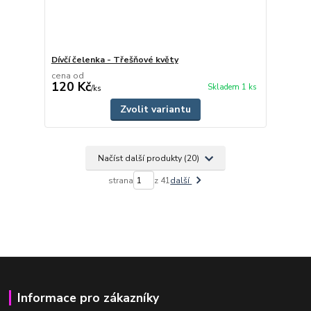
Dívčí čelenka - Třešňové květy
cena od
120 Kč
Skladem 1 ks
/
ks
Zvolit variantu
Načíst další produkty (20)
strana
z 41
další
Informace pro zákazníky