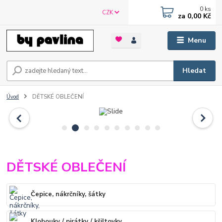
0
ks
CZK
za
0,00 Kč
Menu
Hledat
Úvod
DĚTSKÉ OBLEČENÍ
DĚTSKÉ OBLEČENÍ
Čepice, nákrčníky, šátky
Klobouky / pirátky / kšiltovky