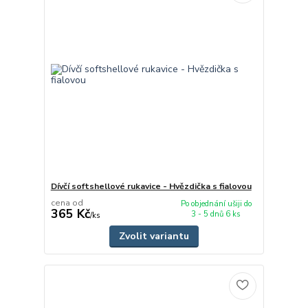
Dívčí softshellové rukavice - Hvězdička s fialovou
cena od
Po objednání ušiji do
365 Kč
3 - 5 dnů 6 ks
/
ks
Zvolit variantu