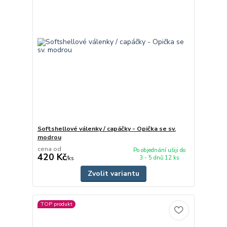
Softshellové válenky / capáčky - Opička se sv.
modrou
cena od
Po objednání ušiji do
420 Kč
3 - 5 dnů 12 ks
/
ks
Zvolit variantu
TOP produkt