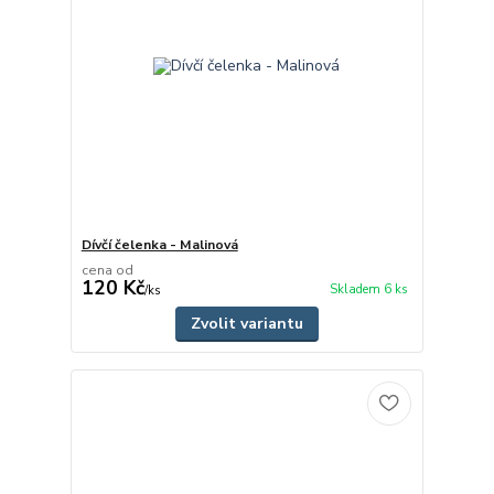
Dívčí čelenka - Malinová
cena od
120 Kč
Skladem 6 ks
/
ks
Zvolit variantu