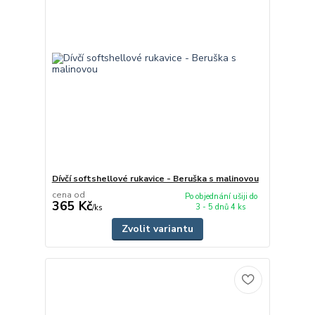
Dívčí softshellové rukavice - Beruška s malinovou
cena od
Po objednání ušiji do
365 Kč
3 - 5 dnů 4 ks
/
ks
Zvolit variantu