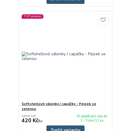
TOP produkt
Softshellové válenky / capáčky - Pejsek se
zelenou
cena od
Po objednání ušiji do
420 Kč
3 - 5 dnů 11 ks
/
ks
Zvolit variantu