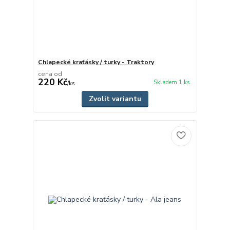
Chlapecké kraťásky / turky - Traktory
cena od
220 Kč
Skladem 1 ks
/
ks
Zvolit variantu