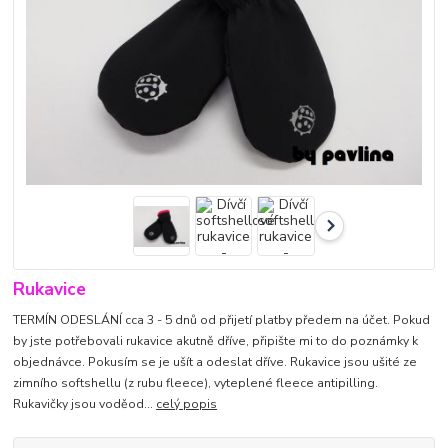
Rukavice
TERMÍN ODESLÁNÍ cca 3 - 5 dnů od přijetí platby předem na účet. Pokud
by jste potřebovali rukavice akutně dříve, připište mi to do poznámky k
objednávce. Pokusím se je ušít a odeslat dříve. Rukavice jsou ušité ze
zimního softshellu (z rubu fleece), vyteplené fleece antipilling.
Rukavičky jsou voděod...
celý popis