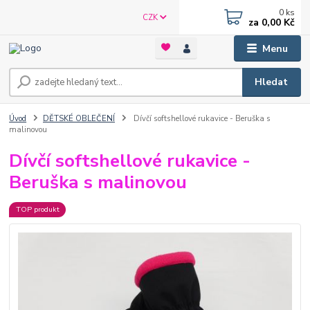
0
ks
CZK
za
0,00 Kč
Menu
Hledat
Úvod
DĚTSKÉ OBLEČENÍ
Dívčí softshellové rukavice - Beruška s
malinovou
Dívčí softshellové rukavice -
Beruška s malinovou
TOP produkt