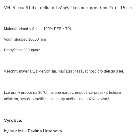
Vel. 6 (cca 6 let) - délka od zápěstí ke konci prostředníčku - 15 cm
Materiál: zimní softshell 100% PES + TPU
Vodní sloupec 10000 mm
Prodyšnost 3000g/m2
Všechny materiály, z kterých šiji, mají atest nezávadnosti pro děti do 3 let.
Lze prát v pračce na 30°C, nejlépe naruby, nepoužívat prášek s bělícím
účinkem, nesušit v sušičce, chemicky nečistit, nepoužívat aviváž.
Výrobce:
by pavlina - Pavlína Urbanová