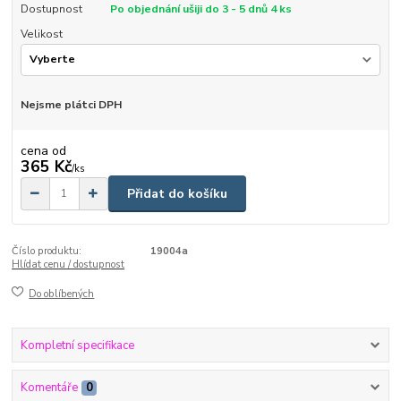
Dostupnost
Po objednání ušiji do 3 - 5 dnů 4 ks
Velikost
Nejsme plátci DPH
cena od
365 Kč
/
ks
Přidat do košíku
Číslo produktu:
19004a
Hlídat cenu / dostupnost
Do oblíbených
Kompletní specifikace
Komentáře
0