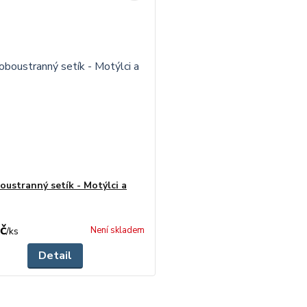
oustranný setík - Motýlci a
č
Není skladem
/
ks
Detail