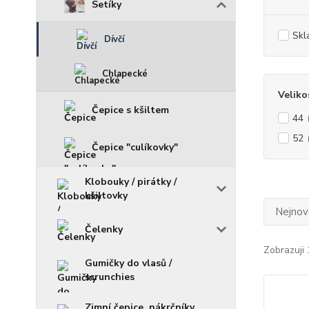
Setíky
Skl
Dívčí
Chlapecké
Veliko
Čepice s kšiltem
44
52
Čepice "culíkovky"
Klobouky / pirátky /
kšiltovky
Nejnově
Čelenky
Zobrazuji 
Gumičky do vlasů /
scrunchies
Zimní čepice, nákrčníky,