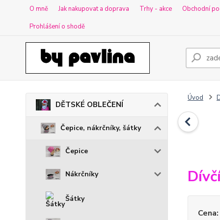
O mně
Jak nakupovat a doprava
Trhy - akce
Obchodní po
Prohlášení o shodě
Úvod
DĚTSKÉ OBLEČENÍ
Čepice, nákrčníky, šátky
Čepice
Dívč
Nákrčníky
Šátky
Cena: