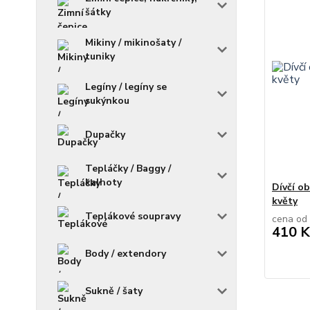
šátky
Mikiny / mikinošaty /
tuniky
Legíny / legíny se
sukýnkou
Dupačky
Tepláčky / Baggy /
kalhoty
Dívčí ob
květy
Teplákové soupravy
cena od
410 K
Body / extendory
Sukně / šaty