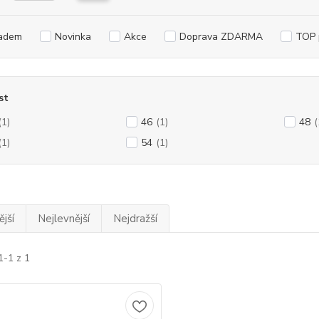
adem
Novinka
Akce
Doprava ZDARMA
TOP 
st
(1)
46
(1)
48
(
(1)
54
(1)
jší
Nejlevnější
Nejdražší
1-1 z 1