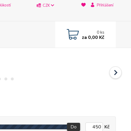
likostí
Přihlášení
CZK
0
ks
za
0,00 Kč
Do
Kč