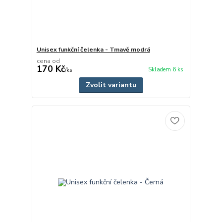
Unisex funkční čelenka - Tmavě modrá
cena od
170 Kč
Skladem 6 ks
/
ks
Zvolit variantu