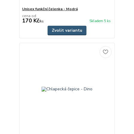
Unisex funkční čelenka - Modrá
cena od
170 Kč
Skladem 5 ks
/
ks
Zvolit variantu