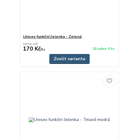
Unisex funkční čelenka - Zelená
cena od
170 Kč
Skladem 6 ks
/
ks
Zvolit variantu