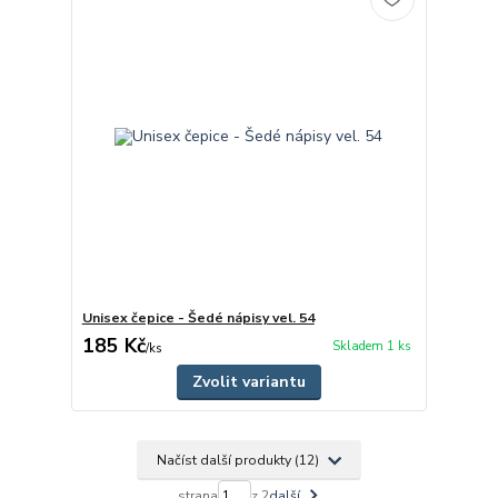
Unisex čepice - Šedé nápisy vel. 54
185 Kč
Skladem 1 ks
/
ks
Zvolit variantu
Načíst další produkty (12)
strana
z 2
další