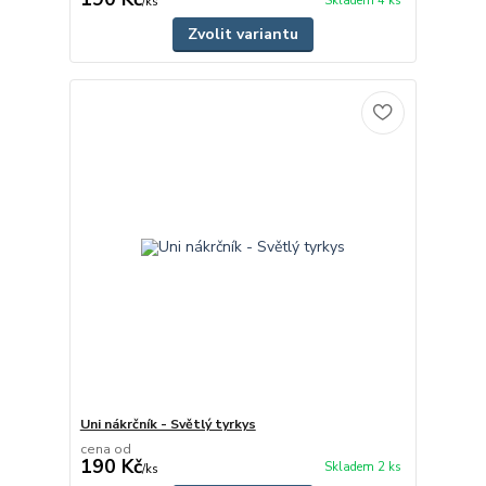
Skladem 4 ks
/
ks
Zvolit variantu
Uni nákrčník - Světlý tyrkys
cena od
190 Kč
Skladem 2 ks
/
ks