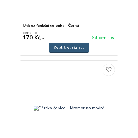
Unisex funkční čelenka - Černá
cena od
170 Kč
Skladem 6 ks
/
ks
Zvolit variantu