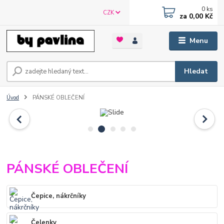
0
ks
CZK
za
0,00 Kč
Menu
Hledat
Úvod
PÁNSKÉ OBLEČENÍ
PÁNSKÉ OBLEČENÍ
Čepice, nákrčníky
Čelenky