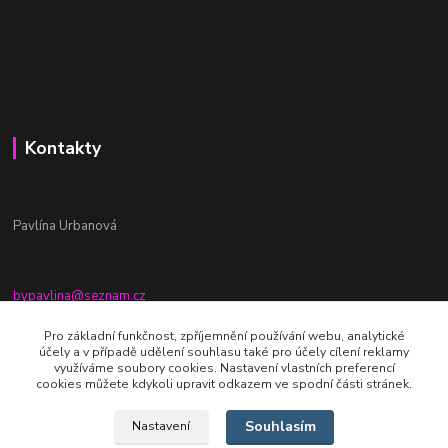
Kontakty
Pavlína Urbanová
bypavlina@seznam.cz
+420774917196
Pro základní funkčnost, zpříjemnění používání webu, analytické
účely a v případě udělení souhlasu také pro účely cílení reklamy
Fb stránka - By pavlina
využíváme soubory cookies. Nastavení vlastních preferencí
cookies můžete kdykoli upravit odkazem ve spodní části stránek.
Souhlasím
Nastavení