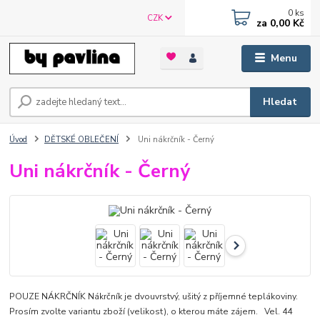
0
ks
CZK
za
0,00 Kč
Menu
Hledat
Úvod
DĚTSKÉ OBLEČENÍ
Uni nákrčník - Černý
Uni nákrčník - Černý
POUZE NÁKRČNÍK Nákrčník je dvouvrstvý, ušitý z příjemné teplákoviny.
Prosím zvolte variantu zboží (velikost), o kterou máte zájem. Vel. 44