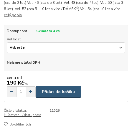
(cca do 2 let) Vel. 46 (cca do 3 let) Vel. 48 (cca do 4 let) Vel. 50 ( cca 3 -
8 let) Vel. 52 (cca 5 - 10 let a více / DÁMSKÝ) Vel. 54 (cca 10 let a více ...
celý popis
Dostupnost
Skladem 4 ks
Velikost
Nejsme plátci DPH
cena od
190 Kč
/
ks
Přidat do košíku
Číslo produktu:
22026
Hlídat cenu / dostupnost
Do oblíbených