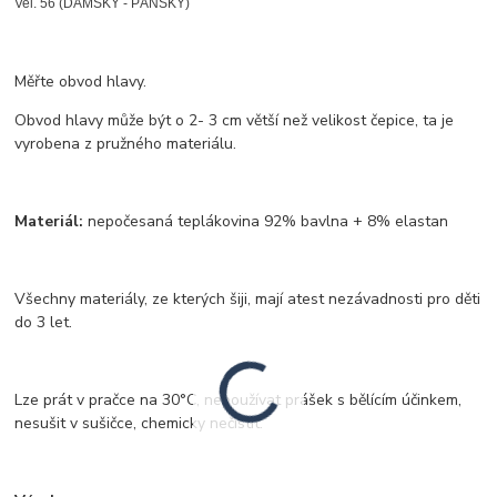
Vel. 56 (DÁMSKÝ - PÁNSKÝ)
Měřte obvod hlavy.
Obvod hlavy může být o 2- 3 cm větší než velikost čepice, ta je
vyrobena z pružného materiálu.
Materiál:
nepočesaná teplákovina 92% bavlna + 8% elastan
Všechny materiály, ze kterých šiji, mají atest nezávadnosti pro děti
do 3 let.
Lze prát v pračce na 30°C, nepoužívat prášek s bělícím účinkem,
nesušit v sušičce, chemicky nečistit.