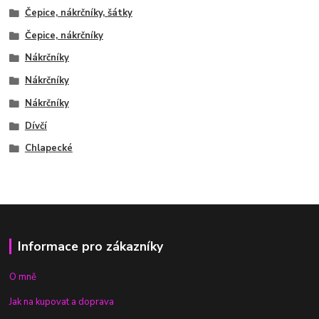
Čepice, nákrčníky, šátky
Čepice, nákrčníky
Nákrčníky
Nákrčníky
Nákrčníky
Dívčí
Chlapecké
Informace pro zákazníky
O mně
Jak na kupovat a doprava