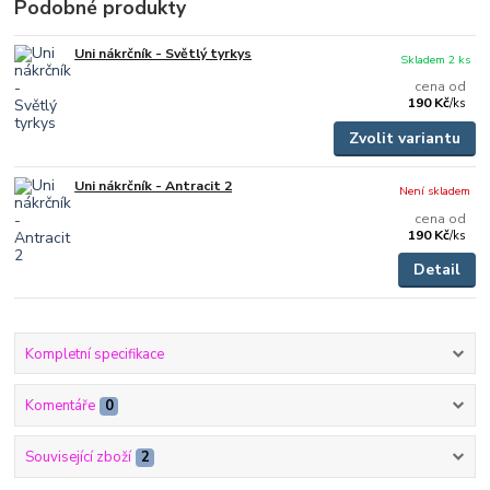
Podobné produkty
Uni nákrčník - Světlý tyrkys
Skladem 2 ks
cena od
190 Kč
/
ks
Zvolit variantu
Uni nákrčník - Antracit 2
Není skladem
cena od
190 Kč
/
ks
Detail
Kompletní specifikace
Komentáře
0
Související zboží
2