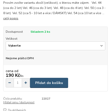
Prosím zvolte variantu zboží (velikost), o kterou máte zájem. Vel. 44
(cca do 2 let) Vel. 46 (cca do 3 let) Vel. 48 (cca do 4 let) Vel. 50 ( cca 3 -
8 let) Vel. 52 (cca 5 - 10 let a více / DÁMSKÝ) Vel. 54 (cca 10 let a více ...
celý popis
Dostupnost
Skladem 2 ks
Velikost
Nejsme plátci DPH
cena od
190 Kč
/
ks
Přidat do košíku
Číslo produktu:
22027
Hlídat cenu / dostupnost
Do oblíbených