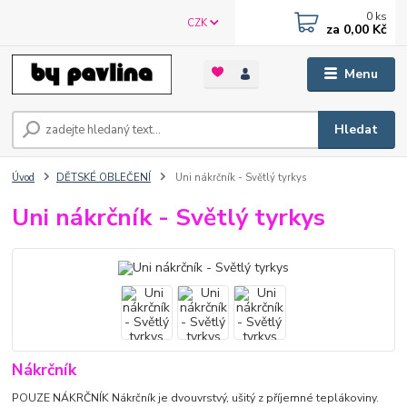
0
ks
CZK
za
0,00 Kč
Menu
Hledat
Úvod
DĚTSKÉ OBLEČENÍ
Uni nákrčník - Světlý tyrkys
Uni nákrčník - Světlý tyrkys
Nákrčník
POUZE NÁKRČNÍK Nákrčník je dvouvrstvý, ušitý z příjemné teplákoviny.