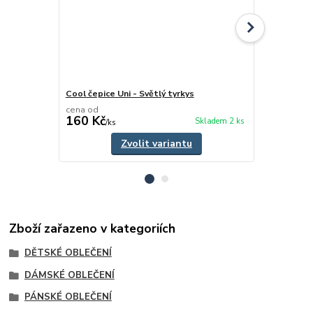
Cool čepice Uni - Světlý tyrkys
Dívčí čelenk
cena od
cena od
160 Kč
110 Kč
Skladem 2 ks
/
ks
/
ks
Zvolit variantu
Zboží zařazeno v kategoriích
DĚTSKÉ OBLEČENÍ
DÁMSKÉ OBLEČENÍ
PÁNSKÉ OBLEČENÍ