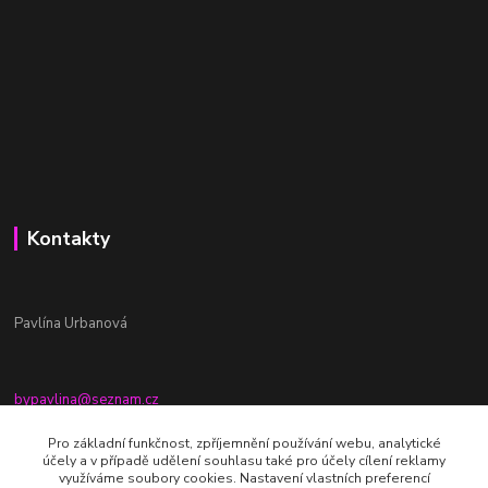
Kontakty
Pavlína Urbanová
bypavlina@seznam.cz
+420774917196
Pro základní funkčnost, zpříjemnění používání webu, analytické
účely a v případě udělení souhlasu také pro účely cílení reklamy
Fb stránka - By pavlina
využíváme soubory cookies. Nastavení vlastních preferencí