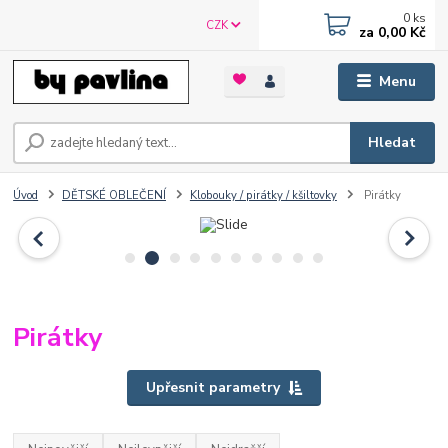
0
ks
CZK
za
0,00 Kč
Menu
Hledat
Úvod
DĚTSKÉ OBLEČENÍ
Klobouky / pirátky / kšiltovky
Pirátky
Pirátky
Upřesnit parametry