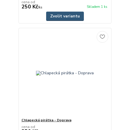
cena od
250 Kč
Skladem 1 ks
/
ks
Zvolit variantu
Chlapecká pirátka - Doprava
cena od