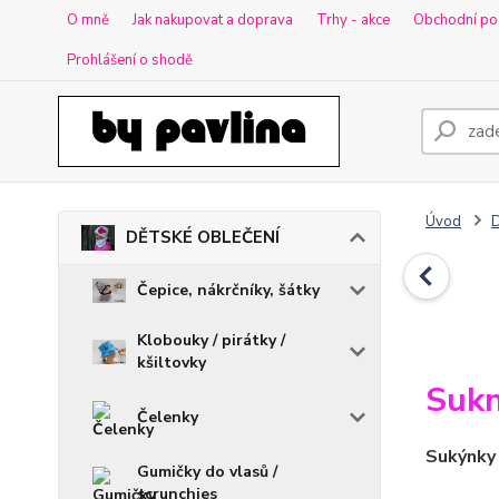
O mně
Jak nakupovat a doprava
Trhy - akce
Obchodní po
Prohlášení o shodě
Úvod
DĚTSKÉ OBLEČENÍ
Čepice, nákrčníky, šátky
Klobouky / pirátky /
kšiltovky
Sukn
Čelenky
Sukýnky 
Gumičky do vlasů /
scrunchies