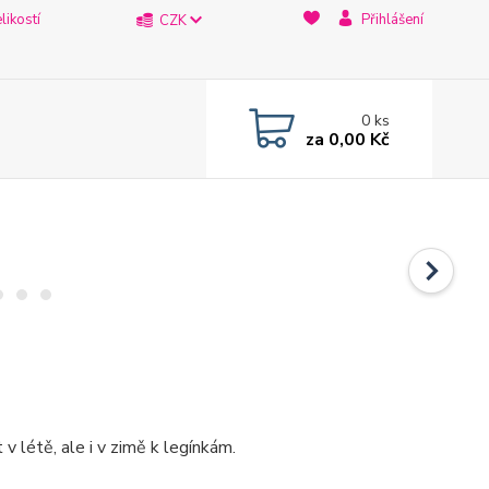
likostí
Přihlášení
CZK
0
ks
za
0,00 Kč
v létě, ale i v zimě k legínkám.