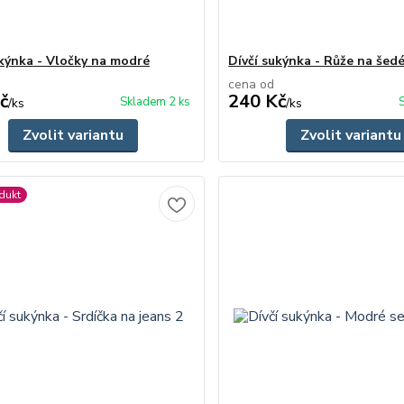
ukýnka - Vločky na modré
Dívčí sukýnka - Růže na šedé
cena od
č
240 Kč
Skladem 2 ks
/
ks
/
ks
Zvolit variantu
Zvolit variantu
dukt