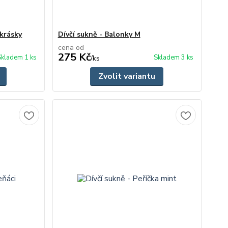
ikrásky
Dívčí sukně - Balonky M
cena od
275 Kč
Skladem 1 ks
Skladem 3 ks
/
ks
Zvolit variantu