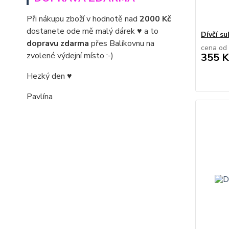
Při nákupu zboží v hodnotě nad
2000 Kč
dostanete ode mě malý dárek ♥ a to
Dívčí s
dopravu zdarma
přes Balíkovnu na
cena od
zvolené výdejní místo :-)
355 K
Hezký den ♥
Pavlína