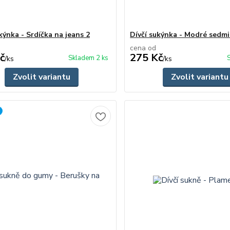
kýnka - Srdíčka na jeans 2
Dívčí sukýnka - Modré sedm
cena od
č
275 Kč
Skladem 2 ks
/
ks
/
ks
Zvolit variantu
Zvolit variantu