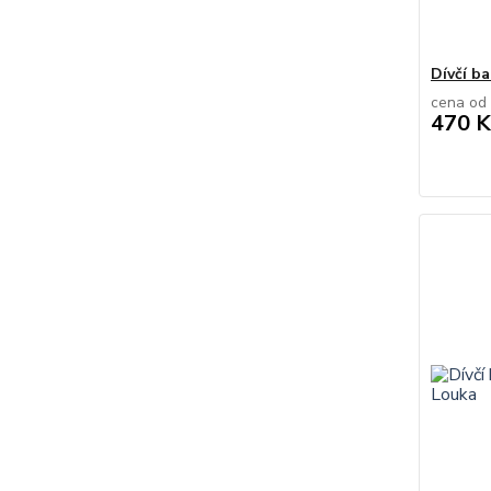
Dívčí b
cena od
470 K