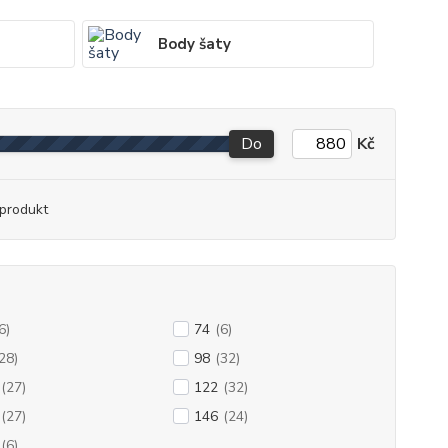
Body šaty
Do
Kč
produkt
6)
74
(6)
28)
98
(32)
(27)
122
(32)
(27)
146
(24)
(6)