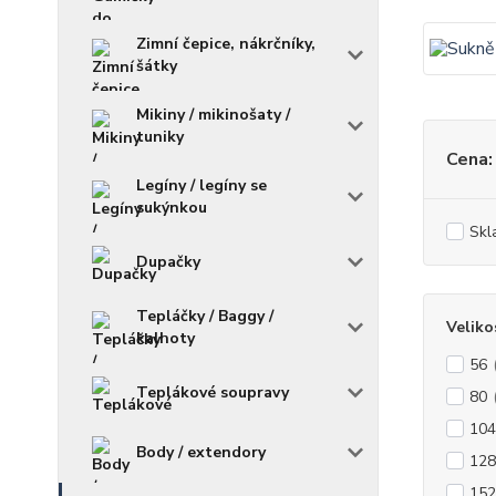
Zimní čepice, nákrčníky,
šátky
Mikiny / mikinošaty /
tuniky
Cena:
Legíny / legíny se
sukýnkou
Skl
Dupačky
Tepláčky / Baggy /
Veliko
kalhoty
56
Teplákové soupravy
80
104
Body / extendory
128
152