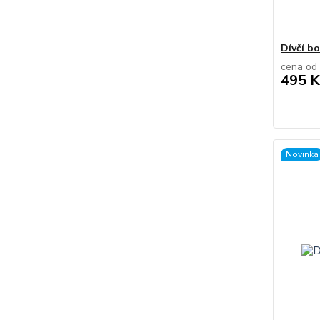
Dívčí bo
cena od
495 K
Novinka