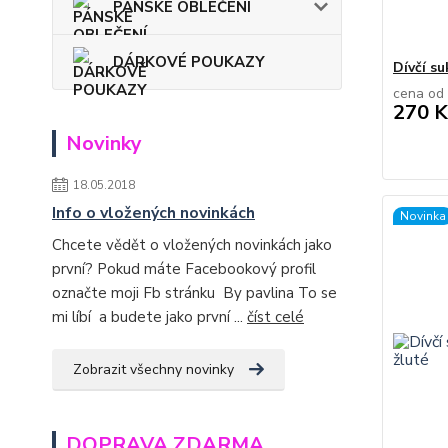
PÁNSKÉ OBLEČENÍ
DÁRKOVÉ POUKAZY
Dívčí su
cena od
270 K
Novinky
18.05.2018
Info o vložených novinkách
Novinka
Chcete vědět o vložených novinkách jako
první? Pokud máte Facebookový profil
označte moji Fb stránku By pavlina To se
mi líbí a budete jako první ...
číst celé
Zobrazit všechny novinky
DOPRAVA ZDARMA