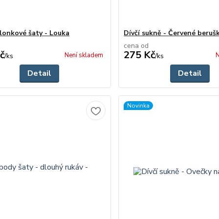
alonkové šaty - Louka
Dívčí sukně - Červené beruš
cena od
č
275 Kč
Není skladem
N
/
ks
/
ks
Detail
Detail
Novinka