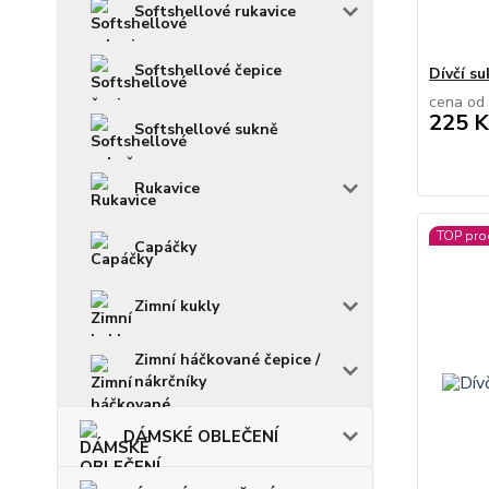
Softshellové rukavice
Softshellové čepice
Dívčí s
cena od
225 K
Softshellové sukně
Rukavice
TOP pro
Capáčky
Zimní kukly
Zimní háčkované čepice /
nákrčníky
DÁMSKÉ OBLEČENÍ