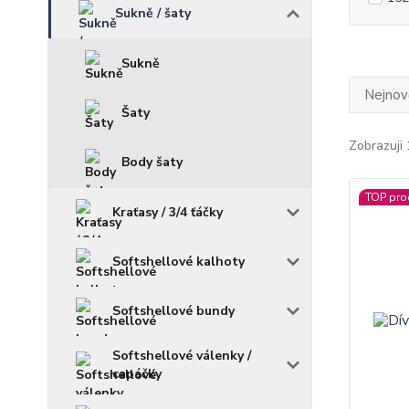
Sukně / šaty
Sukně
Nejnově
Šaty
Zobrazuji 
Body šaty
TOP pro
Kraťasy / 3/4 ťáčky
Softshellové kalhoty
Softshellové bundy
Softshellové válenky /
capáčky