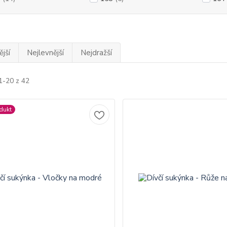
jší
Nejlevnější
Nejdražší
1-20 z 42
dukt