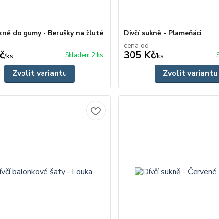
ukně do gumy - Berušky na žluté
Dívčí sukně - Plameňáci
cena od
č
305 Kč
Skladem 2 ks
/
ks
/
ks
Zvolit variantu
Zvolit variantu