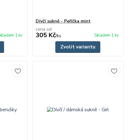
Dívčí sukně - Peříčka mint
cena od
305 Kč
Skladem 1 ks
Skladem 1 ks
/
ks
Zvolit variantu