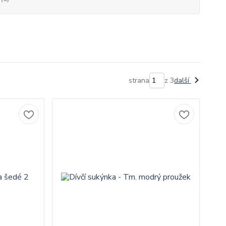
strana
z 3
další