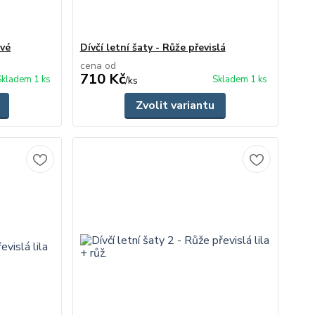
ové
Dívčí letní šaty - Růže převislá
cena od
710 Kč
Skladem 1 ks
Skladem 1 ks
/
ks
Zvolit variantu