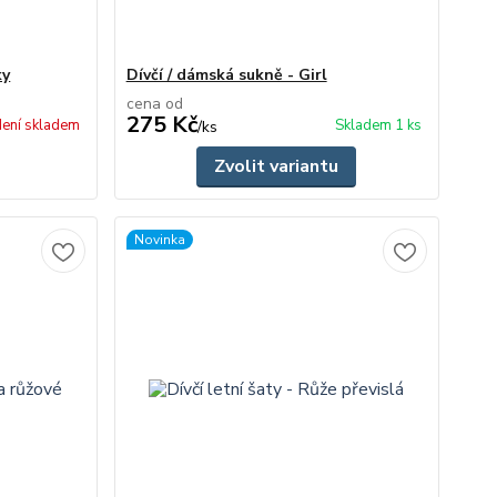
ky
Dívčí / dámská sukně - Girl
cena od
275 Kč
ení skladem
Skladem 1 ks
/
ks
Zvolit variantu
Novinka