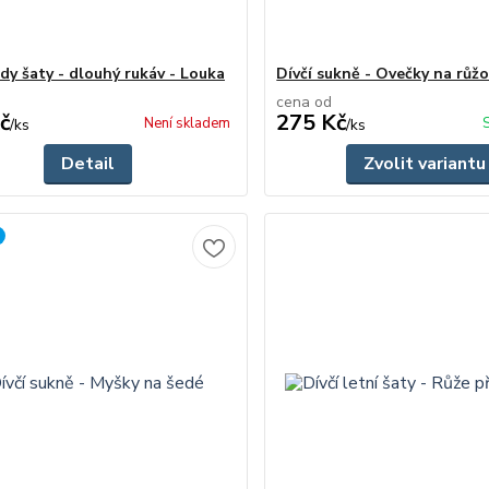
dy šaty - dlouhý rukáv - Louka
Dívčí sukně - Ovečky na růž
cena od
č
275 Kč
Není skladem
/
ks
/
ks
Detail
Zvolit variantu