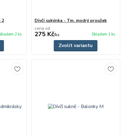
 2
Dívčí sukýnka - Tm. modrý proužek
cena od
275 Kč
Skladem 2 ks
Skladem 1 ks
/
ks
Zvolit variantu