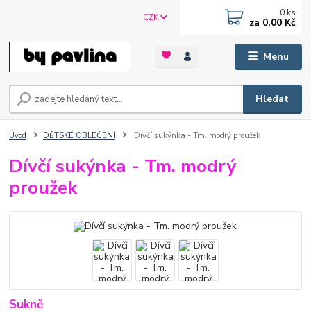
0
ks
CZK
za
0,00 Kč
Menu
Hledat
Úvod
DĚTSKÉ OBLEČENÍ
Dívčí sukýnka - Tm. modrý proužek
Dívčí sukýnka - Tm. modrý
proužek
Sukně