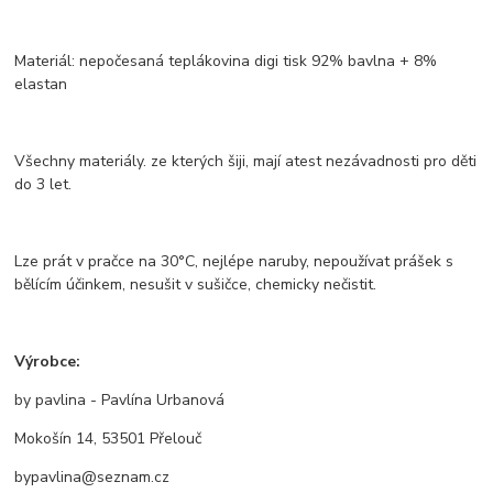
Materiál: nepočesaná teplákovina digi tisk 92% bavlna + 8%
elastan
Všechny materiály. ze kterých šiji, mají atest nezávadnosti pro děti
do 3 let.
Lze prát v pračce na 30°C, nejlépe naruby, nepoužívat prášek s
bělícím účinkem, nesušit v sušičce, chemicky nečistit.
Výrobce:
by pavlina - Pavlína Urbanová
Mokošín 14, 53501 Přelouč
bypavlina@seznam.cz