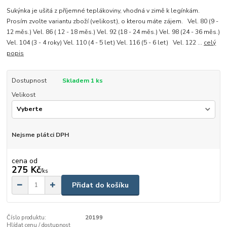
Sukýnka je ušitá z příjemné teplákoviny, vhodná v zimě k legínkám.
Prosím zvolte variantu zboží (velikost), o kterou máte zájem. Vel. 80 (9 -
12 měs.) Vel. 86 ( 12 - 18 měs.) Vel. 92 (18 - 24 měs.) Vel. 98 (24 - 36 měs.)
Vel. 104 (3 - 4 roky) Vel. 110 (4 - 5 let) Vel. 116 (5 - 6 let) Vel. 122 ...
celý
popis
Dostupnost
Skladem 1 ks
Velikost
Nejsme plátci DPH
cena od
275 Kč
/
ks
Přidat do košíku
Číslo produktu:
20199
Hlídat cenu / dostupnost