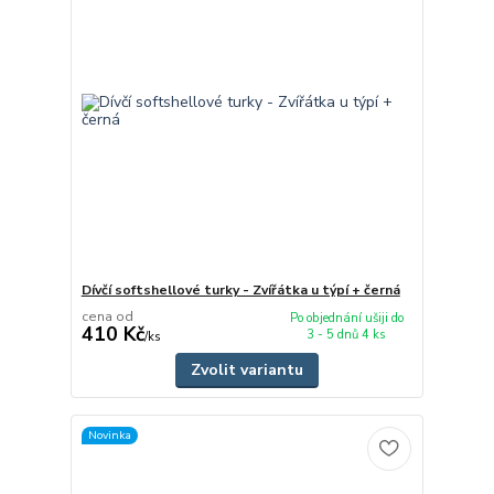
Dívčí softshellové turky - Zvířátka u týpí + černá
cena od
Po objednání ušiji do
410 Kč
3 - 5 dnů 4 ks
/
ks
Zvolit variantu
Novinka