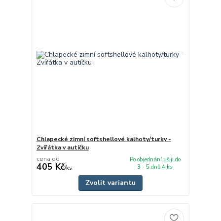
Chlapecké zimní softshellové kalhoty/turky -
Zvířátka v autíčku
cena od
Po objednání ušiji do
405 Kč
3 - 5 dnů 4 ks
/
ks
Zvolit variantu