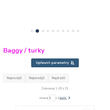
Baggy / turky
Upřesnit parametry
Nejnovější
Nejlevnější
Nejdražší
Zobrazuji 1-20 z 21
strana
z 2
další