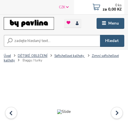
0
ks
CZK
za
0,00 Kč
Menu
Hledat
Úvod
DĚTSKÉ OBLEČENÍ
Softshellové kalhoty
Zimní softshellové
kalhoty
Baggy / turky