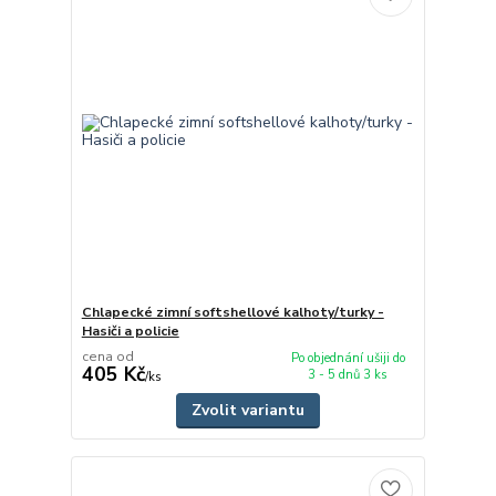
Chlapecké zimní softshellové kalhoty/turky -
Hasiči a policie
cena od
Po objednání ušiji do
405 Kč
3 - 5 dnů 3 ks
/
ks
Zvolit variantu