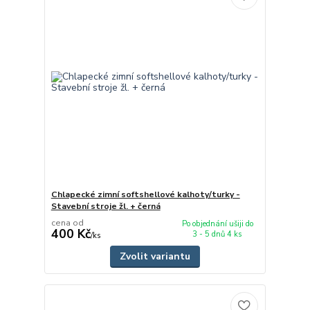
Chlapecké zimní softshellové kalhoty/turky -
Stavební stroje žl. + černá
cena od
Po objednání ušiji do
400 Kč
3 - 5 dnů 4 ks
/
ks
Zvolit variantu