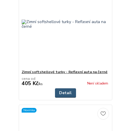
Zimní softshellové turky - Reflexní auta na černé
cena od
405 Kč
Není skladem
/
ks
Detail
Novinka