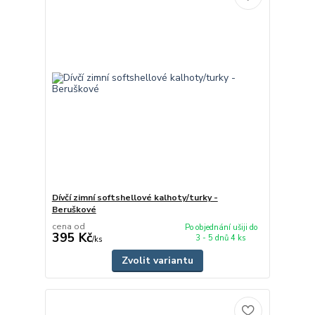
Dívčí zimní softshellové kalhoty/turky -
Beruškové
cena od
Po objednání ušiji do
395 Kč
3 - 5 dnů 4 ks
/
ks
Zvolit variantu