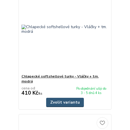
Chlapecké softshellové turky - Vláčky + tm.
modrá
cena od
Po objednání ušiji do
410 Kč
3 - 5 dnů 4 ks
/
ks
Zvolit variantu