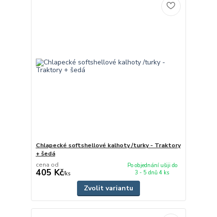
Chlapecké softshellové kalhoty /turky - Traktory
+ šedá
cena od
Po objednání ušiji do
405 Kč
3 - 5 dnů 4 ks
/
ks
Zvolit variantu