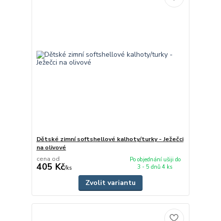
Dětské zimní softshellové kalhoty/turky - Ježečci
na olivové
cena od
Po objednání ušiji do
405 Kč
3 - 5 dnů 4 ks
/
ks
Zvolit variantu