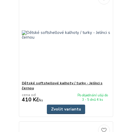
Dětské softshellové kalhoty / turky - Jelínci s
černou
cena od
Po objednání ušiji do
410 Kč
3 - 5 dnů 4 ks
/
ks
Zvolit variantu