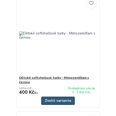
Dětské softshellové turky - Mimozemšťani s
černou
cena od
Po objednání ušiji do
400 Kč
3 - 5 dnů 4 ks
/
ks
Zvolit variantu