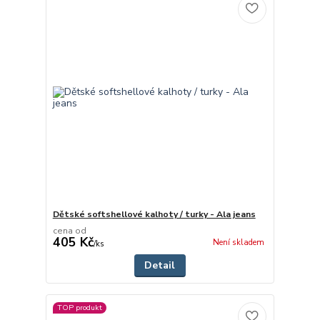
Dětské softshellové kalhoty / turky - Ala jeans
cena od
405 Kč
Není skladem
/
ks
Detail
TOP produkt