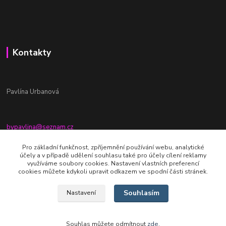
Kontakty
Pavlína Urbanová
bypavlina@seznam.cz
+420774917196
Pro základní funkčnost, zpříjemnění používání webu, analytické
účely a v případě udělení souhlasu také pro účely cílení reklamy
Fb stránka - By pavlina
využíváme soubory cookies. Nastavení vlastních preferencí
cookies můžete kdykoli upravit odkazem ve spodní části stránek.
Souhlasím
Nastavení
Souhlas můžete odmítnout
zde
.