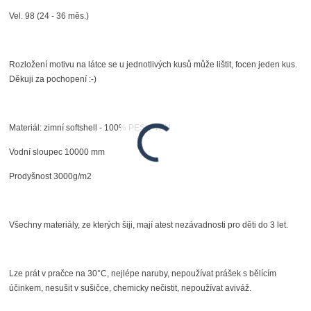
Vel. 98 (24 - 36 měs.)
Rozložení motivu na látce se u jednotlivých kusů může lištit, focen jeden kus.
Děkuji za pochopení :-)
Materiál: zimní softshell - 100% PES + TPU
Vodní sloupec 10000 mm
Prodyšnost 3000g/m2
Všechny materiály, ze kterých šiji, mají atest nezávadnosti pro děti do 3 let.
Lze prát v pračce na 30°C, nejlépe naruby, nepoužívat prášek s bělícím
účinkem, nesušit v sušičce, chemicky nečistit, nepoužívat aviváž.