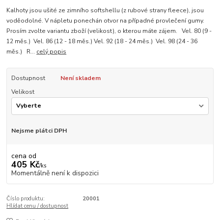
Kalhoty jsou ušité ze zimního softshellu (z rubové strany fleece), jsou
voděodolné. V nápletu ponechán otvor na případné provlečení gumy.
Prosím zvolte variantu zboží (velikost), o kterou máte zájem. Vel. 80 (9 -
12 měs.) Vel. 86 (12 - 18 měs.) Vel. 92 (18 - 24 měs.) Vel. 98 (24 - 36
měs.) R...
celý popis
Dostupnost
Není skladem
Velikost
Nejsme plátci DPH
cena od
405 Kč
/
ks
Momentálně není k dispozici
Číslo produktu:
20001
Hlídat cenu / dostupnost