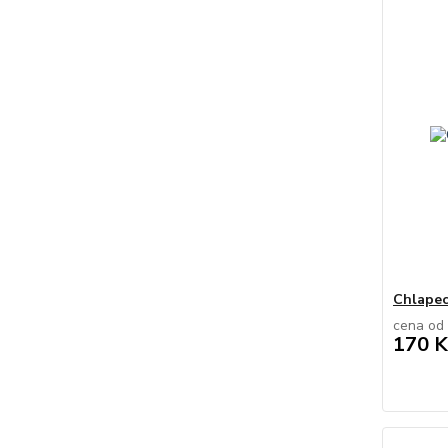
Chlapec
cena od
170 K