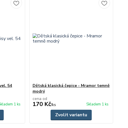
vel. 54
Dětská klasická čepice - Mramor temně
modrý
cena od
170 Kč
Skladem 1 ks
Skladem 1 ks
/
ks
Zvolit variantu