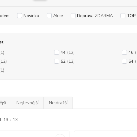
adem
Novinka
Akce
Doprava ZDARMA
TOP 
st
(1)
44
(12)
46
(
(12)
52
(12)
54
(
(1)
jší
Nejlevnější
Nejdražší
1-13 z 13