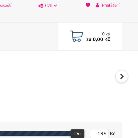
likostí
Přihlášení
CZK
0
ks
za
0,00 Kč
Do
Kč