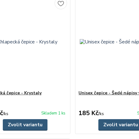
ká čepice - Krystaly
Unisex čepice - Šedé nápisy 
č
185 Kč
Skladem 1 ks
/
ks
/
ks
Zvolit variantu
Zvolit variantu