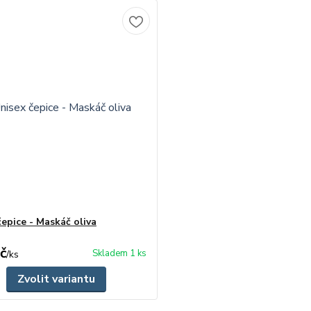
čepice - Maskáč oliva
č
Skladem 1 ks
/
ks
Zvolit variantu