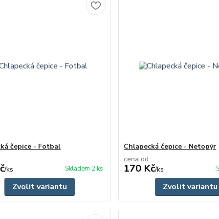
ká čepice - Fotbal
Chlapecká čepice - Netopýr
cena od
č
170 Kč
Skladem 2 ks
/
ks
/
ks
Zvolit variantu
Zvolit variantu