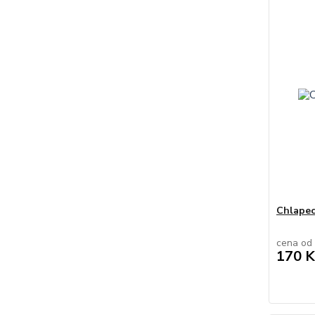
Chlapec
cena od
170 K