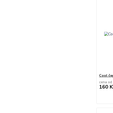
Cool čep
cena od
160 K