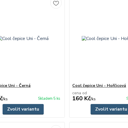
pice Uni - Černá
Cool čepice Uni - Hořčicová
cena od
č
160 Kč
Skladem 5 ks
/
ks
/
ks
Zvolit variantu
Zvolit variantu