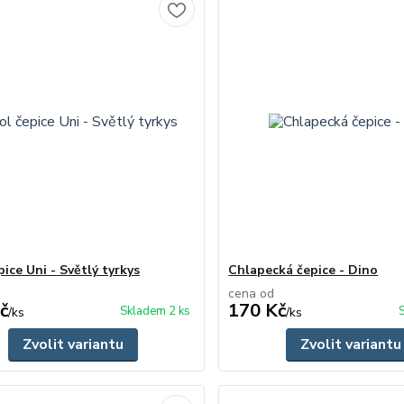
ice Uni - Světlý tyrkys
Chlapecká čepice - Dino
cena od
č
170 Kč
Skladem 2 ks
/
ks
/
ks
Zvolit variantu
Zvolit variantu