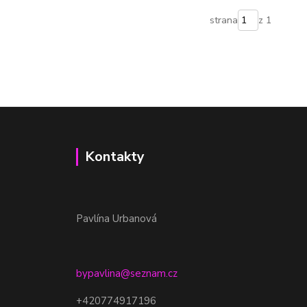
strana
z 1
Kontakty
Pavlína Urbanová
bypavlina@seznam.cz
+420774917196