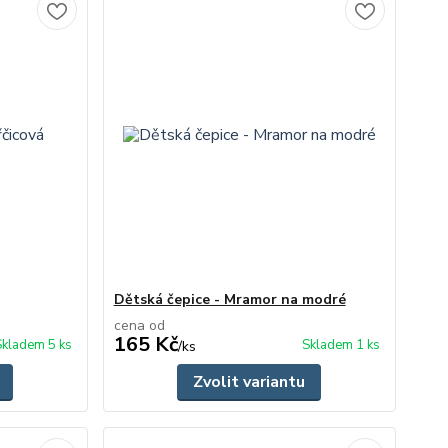
Dětská čepice - Mramor na modré
cena od
165 Kč
Skladem 5 ks
Skladem 1 ks
/
ks
Zvolit variantu