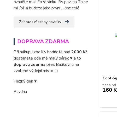
označte moji Fb stránku By pavlina To se
mi líbí a budete jako první ...
číst celé
Zobrazit všechny novinky
DOPRAVA ZDARMA
Při nákupu zboží v hodnotě nad
2000 Kč
dostanete ode mě malý dárek ♥ a to
dopravu zdarma
přes Balíkovnu na
zvolené výdejní místo :-)
Cool če
Hezký den ♥
cena od
160 K
Pavlína