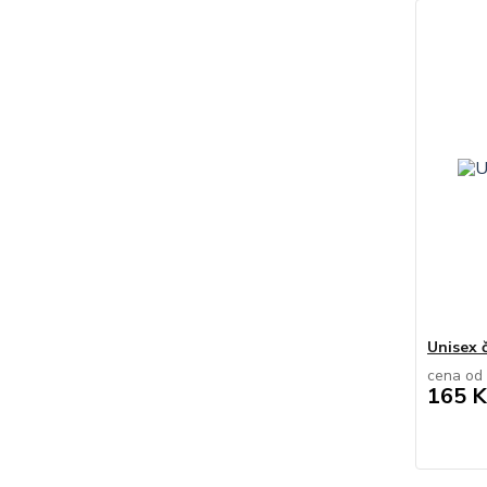
Unisex 
cena od
165 K