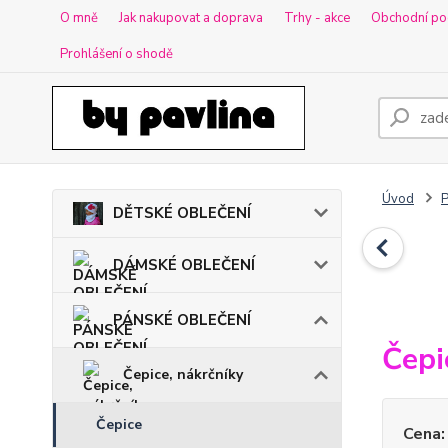
O mně
Jak nakupovat a doprava
Trhy - akce
Obchodní po
Prohlášení o shodě
Úvod
DĚTSKÉ OBLEČENÍ
DÁMSKÉ OBLEČENÍ
PÁNSKÉ OBLEČENÍ
Čepi
Čepice, nákrčníky
Čepice
Cena: