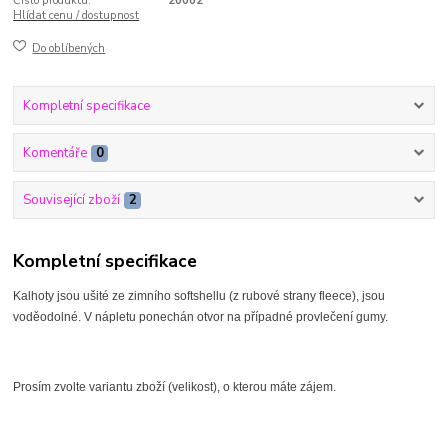
Číslo produktu:
20002
Hlídat cenu / dostupnost
Do oblíbených
Kompletní specifikace
Komentáře
0
Související zboží
2
Kompletní specifikace
Kalhoty jsou ušité ze zimního softshellu (z rubové strany fleece), jsou
voděodolné. V nápletu ponechán otvor na případné provlečení gumy.
Prosím zvolte variantu zboží (velikost), o kterou máte zájem.