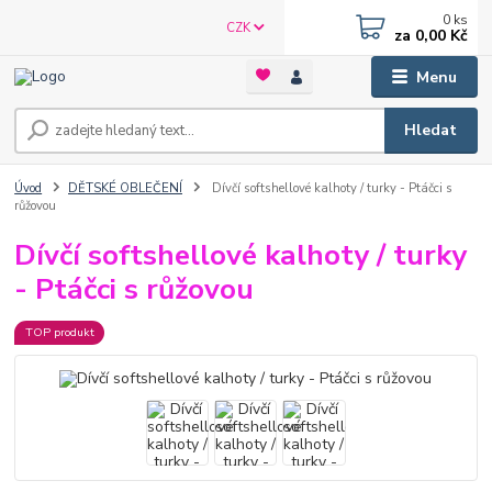
0
ks
CZK
za
0,00 Kč
Menu
Hledat
Úvod
DĚTSKÉ OBLEČENÍ
Dívčí softshellové kalhoty / turky - Ptáčci s
růžovou
Dívčí softshellové kalhoty / turky
- Ptáčci s růžovou
TOP produkt