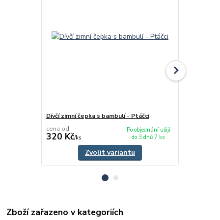
Dívčí zimní čepka s bambulí - Ptáčci
Dívčí zimní 
- Ptáčci
cena od
Po objednání ušiji
320 Kč
225 Kč
do 3 dnů 7 ks
/
ks
/
ks
Zvolit variantu
Zboží zařazeno v kategoriích