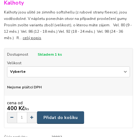
Kalhoty
Kalhoty jsou ušité ze zimního softshellu (z rubové strany fleece), jsou
voděodolné. V nápletu ponechán otvor na případné provlečení gumy.
Prosím zvolte variantu zboží (velikost), o kterou máte zájem. Vel. 80 (9 -
12 měs.) Vel. 86 (12 - 18 měs.) Vel. 92 (18 - 24 měs.) Vel. 98 (24 - 36
měs.) R...
celý popis
Dostupnost
Skladem 1 ks
Velikost
Nejsme plátci DPH
cena od
400 Kč
/
ks
Přidat do košíku