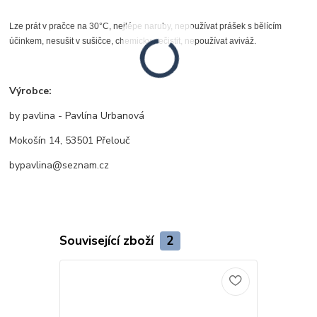
Lze prát v pračce na 30°C, nejlépe naruby, nepoužívat prášek s bělícím
účinkem, nesušit v sušičce, chemicky nečistit, nepoužívat aviváž.
Výrobce:
by pavlina - Pavlína Urbanová
Mokošín 14, 53501 Přelouč
bypavlina@seznam.cz
Související zboží
2