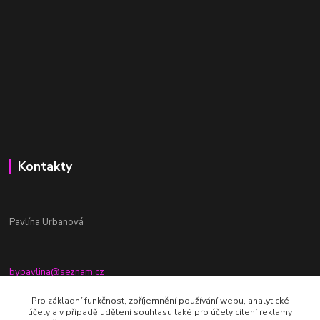
Kontakty
Pavlína Urbanová
bypavlina@seznam.cz
+420774917196
Pro základní funkčnost, zpříjemnění používání webu, analytické
účely a v případě udělení souhlasu také pro účely cílení reklamy