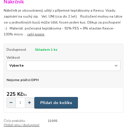
Nákrčník
Nákrčník je oboustranný, ušitý z příjemné teplákoviny a fleecu. Vzadu
zapínání na suchý zip. Vel. UNI (cca do 2 let) Rozložení motivu na látce
se u jednotlivých kusů může lištit, focen jeden kus. Děkuji za pochopení
:-) Materiál: počesaná teplákovina - 92% PES + 8% elastan fleece-
100% micro ...
celý popis
Dostupnost
Skladem 1 ks
Velikost
Nejsme plátci DPH
225 Kč
/
ks
Přidat do košíku
Číslo produktu:
21005
Hlídat cenu / dostupnost