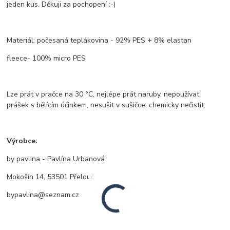
jeden kus. Děkuji za pochopení :-)
Materiál: počesaná teplákovina - 92% PES + 8% elastan
fleece- 100% micro PES
Lze prát v pračce na 30 °C, nejlépe prát naruby, nepoužívat
prášek s bělícím účinkem, nesušit v sušičce, chemicky nečistit.
Výrobce:
by pavlina - Pavlína Urbanová
Mokošín 14, 53501 Přelouč
bypavlina@seznam.cz