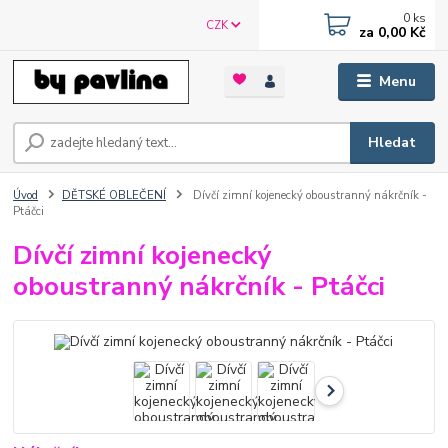
0
ks
CZK
za
0,00 Kč
Menu
Hledat
Úvod
DĚTSKÉ OBLEČENÍ
Dívčí zimní kojenecký oboustranný nákrčník -
Ptáčci
Dívčí zimní kojenecký
oboustranný nákrčník - Ptáčci