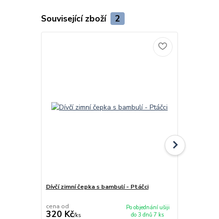
Související zboží
2
TOP produkt
Dívčí zimní čepka s bambulí - Ptáčci
Dívčí softsh
růžovou
cena od
cena od
Po objednání ušiji
320 Kč
400 Kč
do 3 dnů 7 ks
/
ks
/
ks