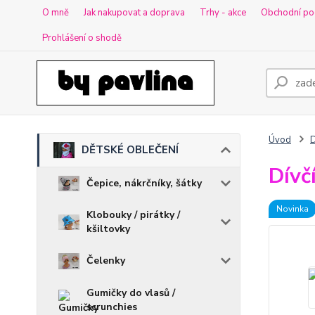
O mně
Jak nakupovat a doprava
Trhy - akce
Obchodní po
Prohlášení o shodě
Úvod
DĚTSKÉ OBLEČENÍ
Dívč
Čepice, nákrčníky, šátky
Novinka
Klobouky / pirátky /
kšiltovky
Čelenky
Gumičky do vlasů /
scrunchies