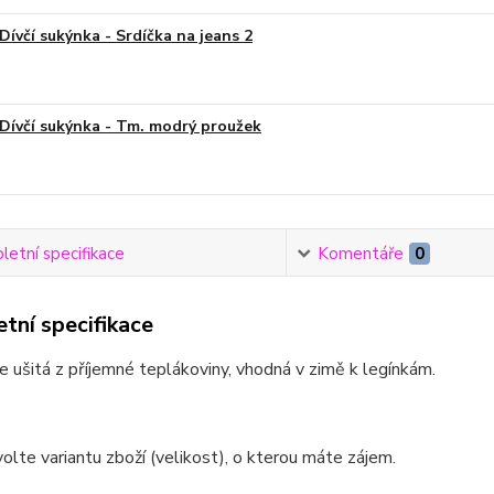
Dívčí sukýnka - Srdíčka na jeans 2
Dívčí sukýnka - Tm. modrý proužek
etní specifikace
Komentáře
0
tní specifikace
e ušitá z příjemné teplákoviny, vhodná v zimě k legínkám.
olte variantu zboží (velikost), o kterou máte zájem.