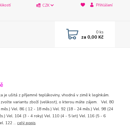
likostí
Přihlášení
CZK
0
ks
za
0,00 Kč
ě
a je ušitá z příjemné teplákoviny, vhodná v zimě k legínkám.
 zvolte variantu zboží (velikost), o kterou máte zájem. Vel. 80
 měs.) Vel. 86 ( 12 - 18 měs.) Vel. 92 (18 - 24 měs.) Vel. 98 (24
s.) Vel. 104 (3 - 4 roky) Vel. 110 (4 - 5 let) Vel. 116 (5 - 6
l. 122 ...
celý popis