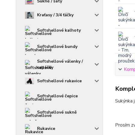
Sukně / šaty
Kraťasy / 3/4 ťáčky
Softshellové kalhoty
Softshellové bundy
Softshellové válenky /
capáčky
Kompl
Softshellové rukavice
Komple
Softshellové čepice
Sukýnka j
Softshellové sukně
Prosím zv
Rukavice