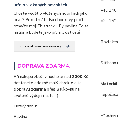
Info o vložených novinkách
Vel. 146 
Chcete vědět o vložených novinkách jako
první? Pokud máte Facebookový profil
Vel. 152 
označte moji Fb stránku By pavlina To se
mi líbí a budete jako první ...
číst celé
Rozložení
Zobrazit všechny novinky
Stříháno 
DOPRAVA ZDARMA
Při nákupu zboží v hodnotě nad
2000 Kč
dostanete ode mě malý dárek ♥ a to
Materiál
dopravu zdarma
přes Balíkovnu na
nepočesa
zvolené výdejní místo :-)
Hezký den ♥
Všechny m
Pavlína