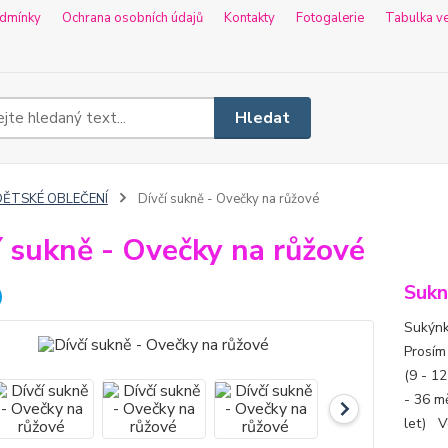
dmínky
Ochrana osobních údajů
Kontakty
Fotogalerie
Tabulka ve
Hledat
DĚTSKÉ OBLEČENÍ
Dívčí sukně - Ovečky na růžové
í sukně - Ovečky na růžové
Sukn
Sukýnk
Prosím
(9 - 12
- 36 mě
let) Ve