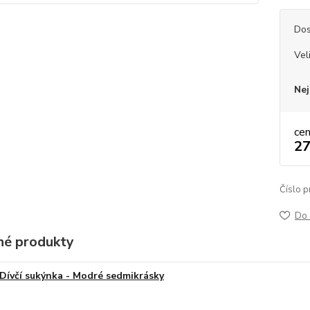
Dos
Vel
Nej
ce
27
Číslo p
Do 
é produkty
Dívčí sukýnka - Modré sedmikrásky