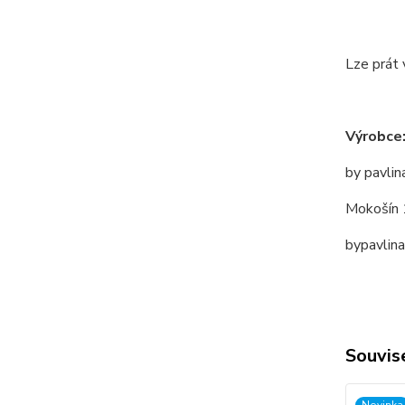
Lze prát 
Výrobce
by pavlin
Mokošín 
bypavlin
Souvise