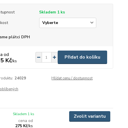
tupnost
Skladem 1 ks
ikost
sme plátci DPH
na od
Přidat do košíku
5 Kč
/
ks
roduktu:
24029
Hlídat cenu / dostupnost
oblíbených
Skladem 1 ks
Zvolit variantu
cena od
275 Kč
/
ks