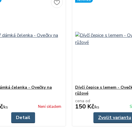
Novinka
 dámká čelenka - Ovečky na
Dívčí čepice s lemem - Oveč
růžové
cena od
č
150 Kč
Není skladem
S
/
ks
/
ks
Detail
Zvolit variantu