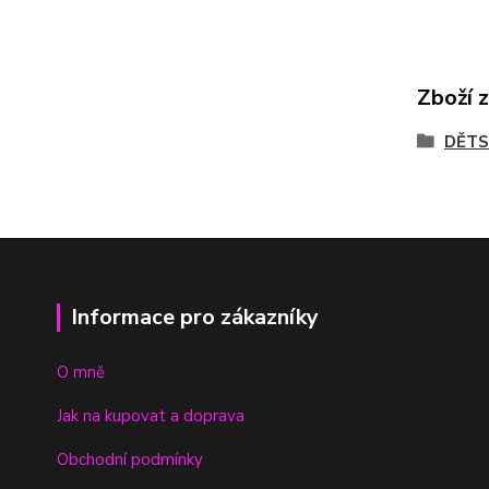
Zboží 
DĚTS
Informace pro zákazníky
O mně
Jak na kupovat a doprava
Obchodní podmínky