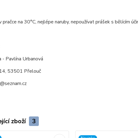
v pračce na 30°C, nejlépe naruby, nepoužívat prášek s bělícím účin
:
a - Pavlína Urbanová
14, 53501 Přelouč
a@seznam.cz
jící zboží
3