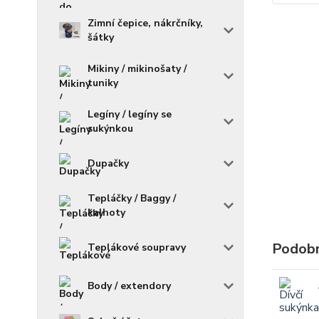
Zimní čepice, nákrčníky,
šátky
Mikiny / mikinošaty /
tuniky
Legíny / legíny se
sukýnkou
Dupačky
Tepláčky / Baggy /
kalhoty
Podobn
Teplákové soupravy
Body / extendory