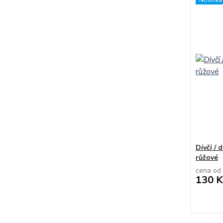
Novinka
Dívčí /
růžové
cena od
130 K