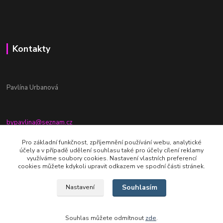
Kontakty
Pavlína Urbanová
bypavlina@seznam.cz
+420774917196
Pro základní funkčnost, zpříjemnění používání webu, analytické
účely a v případě udělení souhlasu také pro účely cílení reklamy
Fb stránka - By pavlina
využíváme soubory cookies. Nastavení vlastních preferencí
cookies můžete kdykoli upravit odkazem ve spodní části stránek.
Souhlasím
Nastavení
Souhlas můžete odmítnout
zde
.