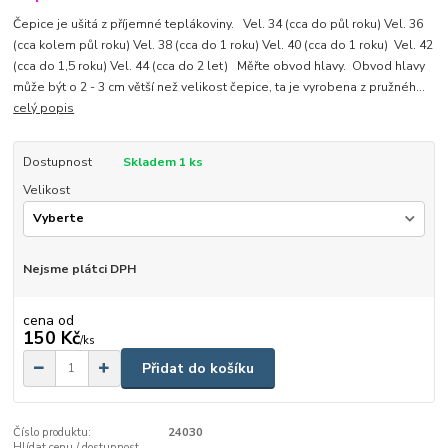
Čepice je ušitá z příjemné teplákoviny. Vel. 34 (cca do půl roku) Vel. 36
(cca kolem půl roku) Vel. 38 (cca do 1 roku) Vel. 40 (cca do 1 roku) Vel. 42
(cca do 1,5 roku) Vel. 44 (cca do 2 let) Měřte obvod hlavy. Obvod hlavy
může být o 2 - 3 cm větší než velikost čepice, ta je vyrobena z pružnéh...
celý popis
Dostupnost
Skladem 1 ks
Velikost
Nejsme plátci DPH
cena od
150 Kč
/
ks
Přidat do košíku
Číslo produktu:
24030
Hlídat cenu / dostupnost