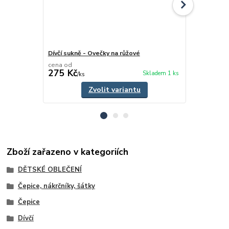
Dívčí sukně - Ovečky na růžové
Dívčí / dámk
cena od
cena od
275 Kč
130 Kč
Skladem 1 ks
/
ks
/
ks
Zvolit variantu
Zboží zařazeno v kategoriích
DĚTSKÉ OBLEČENÍ
Čepice, nákrčníky, šátky
Čepice
Dívčí