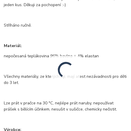
jeden kus. Děkuji za pochopení :-)
Stříháno ručně.
Materiál:
nepočesaná teplákovina 96% bavlna + 4% elastan
Všechny materiály, ze kterých šiji, mají atest nezávadnosti pro děti
do 3 let.
Lze prát v pračce na 30 °C, nejlépe prát naruby, nepoužívat
prášek s bělícím účinkem, nesušit v sušičce, chemicky nečistit.
Výrobce: