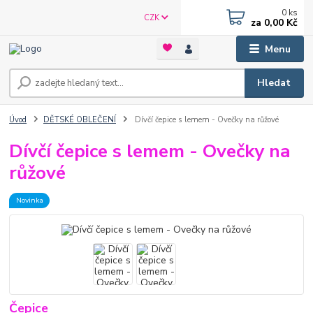
0
ks
CZK
za
0,00 Kč
Menu
Hledat
Úvod
DĚTSKÉ OBLEČENÍ
Dívčí čepice s lemem - Ovečky na růžové
Dívčí čepice s lemem - Ovečky na
růžové
Novinka
Čepice