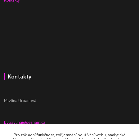
Kontakty
Kontakty
Pavlína Urbanová
bypavlina@seznam.cz
+420774917196
Pro základní funkčnost, zpříjemnění používání webu, analytické