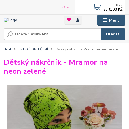
0
ks
CZK
za
0,00 Kč
Menu
Hledat
Úvod
DĚTSKÉ OBLEČENÍ
Dětský nákrčník - Mramor na neon zelené
Dětský nákrčník - Mramor na
neon zelené