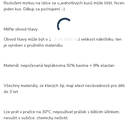
Rozložení motivu na látce se u jednotlivých kusů může lištit, focen
jeden kus. Děkuji za pochopení :-)
Měřte obvod hlavy.
Obvod hlavy může být o 2- 3 cm větší než velikost nákrčníku, ten
je vyroben z pružného materiálu.
Materiál: nepočesaná teplákovina 92% bavlna + 8% elastan
Všechny materiály, ze kterých šiji, mají atest nezávadnosti pro děti
do 3 let.
Lze prát v pračce na 30°C, nepoužívat prášek s bělícím účinkem,
nesušit v sušičce, chemicky nečistit.