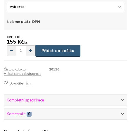
Nejsme plátci DPH
cena od
155 Kč
/
ks
Přidat do košíku
Číslo produktu:
20130
Hlídat cenu / dostupnost
Do oblíbených
Kompletní specifikace
Komentáře
0