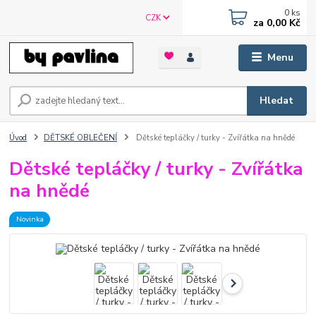
0
ks
CZK
za
0,00 Kč
Menu
Hledat
Úvod
DĚTSKÉ OBLEČENÍ
Dětské tepláčky / turky - Zvířátka na hnědé
Dětské tepláčky / turky - Zvířátka
na hnědé
Novinka