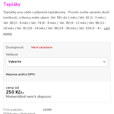
Tepláky
Tepláčky jsou ušité z příjemné teplákoviny. Prosím zvolte variantu zboží
(velikost), o kterou máte zájem. Vel. 56 ( do 1 měs.) Vel. 62 (1- 3 měs.)
Vel. 68 (3 - 6 měs.) Vel. 74 (6 - 9 měs.) Vel. 80 (9 - 12 měs.) Vel. 86 (12 -
18 měs.) Vel. 92 (18 - 24 měs.) Vel. 98 (24 - 36 měs.) Vel. 104 (3 - 4 r...
celý
popis
Dostupnost
Není skladem
Velikost
Nejsme plátci DPH
cena od
250 Kč
/
ks
Momentálně není k dispozici
Číslo produktu:
24068
Hlídat cenu / dostupnost