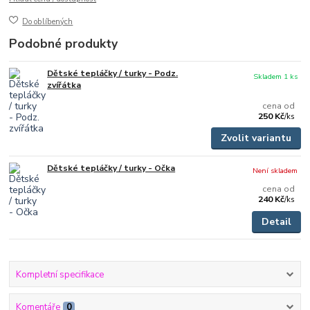
Do oblíbených
Podobné produkty
Dětské tepláčky / turky - Podz.
Skladem 1 ks
zvířátka
cena od
250 Kč
/
ks
Zvolit variantu
Dětské tepláčky / turky - Očka
Není skladem
cena od
240 Kč
/
ks
Detail
Kompletní specifikace
Komentáře
0