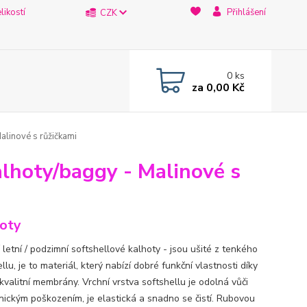
likostí
Přihlášení
CZK
0
ks
za
0,00 Kč
alinové s růžičkami
kalhoty/baggy - Malinové s
oty
 letní / podzimní softshellové kalhoty - jsou ušité z tenkého
llu, je to materiál, který nabízí dobré funkční vlastnosti díky
 kvalitní membrány. Vrchní vrstva softshellu je odolná vůči
ickým poškozením, je elastická a snadno se čistí. Rubovou