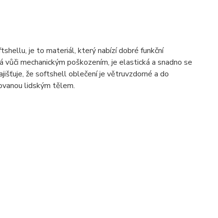
tshellu, je to materiál, který nabízí dobré funkční
lná vůči mechanickým poškozením, je elastická a snadno se
išťuje, že softshell oblečení je větruvzdorné a do
kovanou lidským tělem.