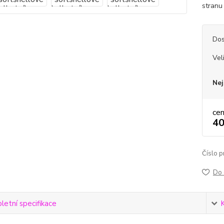
stranu 
Dos
Vel
Nej
ce
40
Číslo p
Do 
etní specifikace