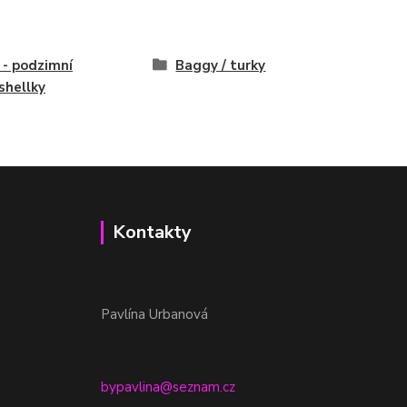
í - podzimní
Baggy / turky
shellky
Kontakty
Pavlína Urbanová
bypavlina@seznam.cz