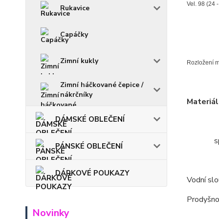
Vel. 98 (24 
Rukavice
Capáčky
Zimní kukly
Rozložení mo
Zimní háčkované čepice /
nákrčníky
Materiál
DÁMSKÉ OBLEČENÍ
spodní
PÁNSKÉ OBLEČENÍ
DÁRKOVÉ POUKAZY
Vodní sl
Prodyšno
Novinky