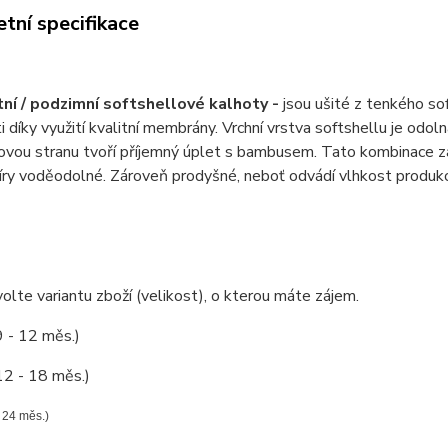
tní specifikace
letní / podzimní softshellové kalhoty -
jsou ušité z tenkého sof
i díky využití kvalitní membrány. Vrchní vrstva softshellu je odo
bovou stranu tvoří příjemný úplet s bambusem. Tato kombinace zaj
íry voděodolné. Zároveň prodyšné, neboť odvádí vlhkost produ
olte variantu zboží (velikost), o kterou máte zájem.
9 - 12 měs.)
12 - 18 měs.)
- 24 měs.)