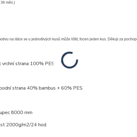
- 36 měs.)
tivu na látce se u jednotlivých kusů může lištit, focen jeden kus. Děkuji za pochope
:
vrchní strana 100% PES
 strana 40% bambus + 60% PES
oupec 8000 mm
st 2000g/m2/24 hod.