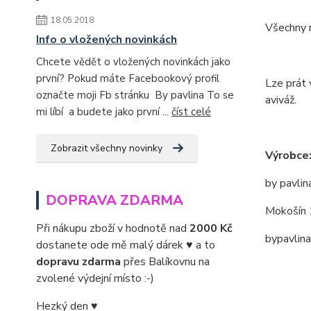
18.05.2018
Všechny m
Info o vložených novinkách
Chcete vědět o vložených novinkách jako
první? Pokud máte Facebookový profil
Lze prát 
označte moji Fb stránku By pavlina To se
aviváž.
mi líbí a budete jako první ...
číst celé
Zobrazit všechny novinky
Výrobce
by pavlin
DOPRAVA ZDARMA
Mokošín 
Při nákupu zboží v hodnotě nad
2000 Kč
bypavlin
dostanete ode mě malý dárek ♥ a to
dopravu zdarma
přes Balíkovnu na
zvolené výdejní místo :-)
Hezký den ♥