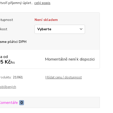
tvoří příjemný úplet...
celý popis
tupnost
Není skladem
ikost
sme plátci DPH
na od
Momentálně není k dispozici
5 Kč
/
ks
roduktu:
21061
Hlídat cenu / dostupnost
oblíbených
Komentáře
0