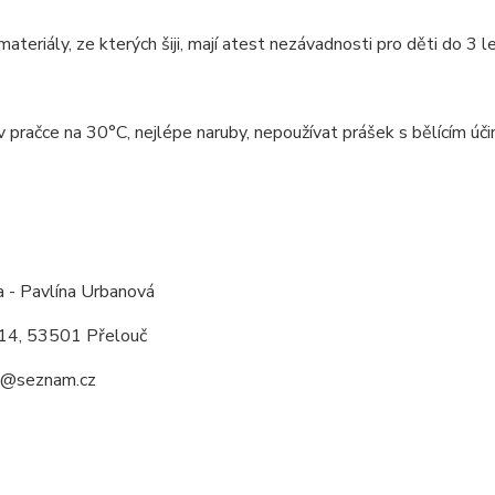
ateriály, ze kterých šiji, mají atest nezávadnosti pro děti do 3 le
v pračce na 30°C, nejlépe naruby, nepoužívat prášek s bělícím úči
:
a - Pavlína Urbanová
14, 53501 Přelouč
a@seznam.cz