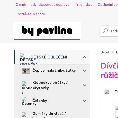
O mně
Jak nakupovat a doprava
Trhy - akce
Obchodní po
Prohlášení o shodě
Úvod
DĚTSKÉ OBLEČENÍ
Dívč
Čepice, nákrčníky, šátky
růži
Klobouky / pirátky /
kšiltovky
Čelenky
Gumičky do vlasů /