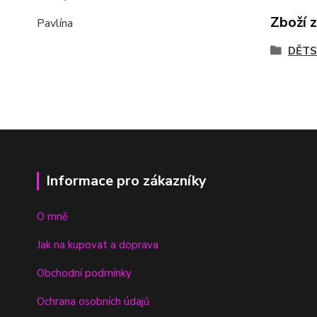
Zboží 
Pavlína
DĚTS
Informace pro zákazníky
O mně
Jak na kupovat a doprava
Obchodní podmínky
Ochrana osobních údajů