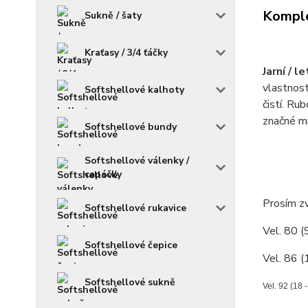
Komple
Sukně / šaty
Kraťasy / 3/4 ťáčky
Jarní / 
vlastnost
Softshellové kalhoty
čistí. Ru
značné m
Softshellové bundy
Softshellové válenky /
capáčky
Prosím zv
Softshellové rukavice
Vel. 80 (
Softshellové čepice
Vel. 86 (
Softshellové sukně
Vel. 92 (18 