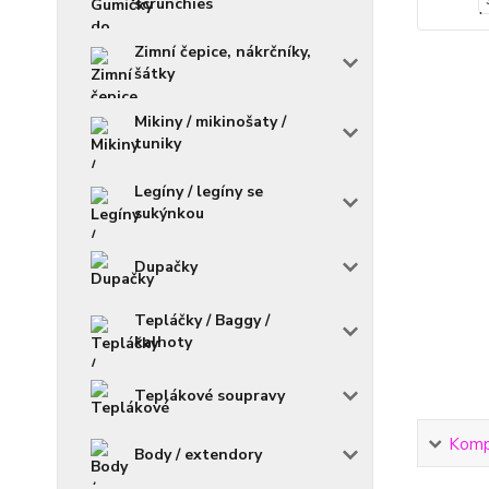
scrunchies
Zimní čepice, nákrčníky,
šátky
Mikiny / mikinošaty /
tuniky
Legíny / legíny se
sukýnkou
Dupačky
Tepláčky / Baggy /
kalhoty
Teplákové soupravy
Kompl
Body / extendory