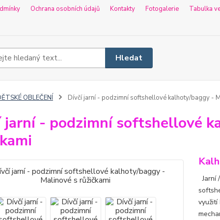
dmínky
Ochrana osobních údajů
Kontakty
Fotogalerie
Tabulka ve
Hledat
DĚTSKÉ OBLEČENÍ
Dívčí jarní - podzimní softshellové kalhoty/baggy - M
í jarní - podzimní softshellové 
čkami
Kalh
Jarní /
softshe
využití
mechan