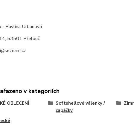
:
a - Pavlína Urbanová
14, 53501 Přelouč
a@seznam.cz
zařazeno v kategoriích
KÉ OBLEČENÍ
Softshellové válenky /
Zimn
capáčky
pecké