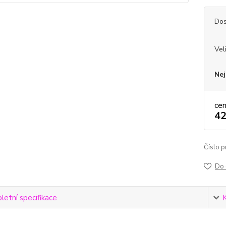
Dos
Vel
Nej
ce
42
Číslo p
Do 
etní specifikace