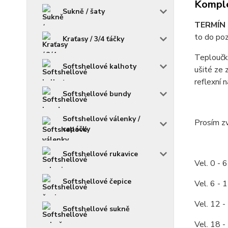
Komple
Sukně / šaty
TERMÍN 
to do poz
Kraťasy / 3/4 ťáčky
Teploučké
Softshellové kalhoty
ušité ze 
reflexní 
Softshellové bundy
Softshellové válenky /
Prosím zv
capáčky
Softshellové rukavice
Vel. 0 - 
Softshellové čepice
Vel. 6 - 
Vel. 12 -
Softshellové sukně
Vel. 18 -