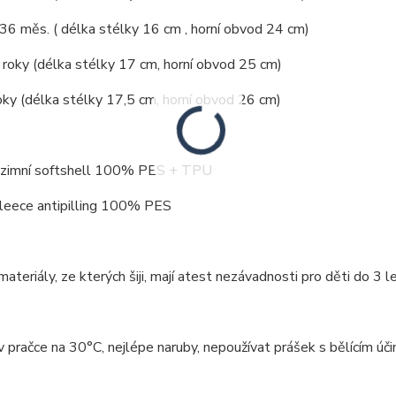
 36 měs. ( délka stélky 16 cm , horní obvod 24 cm)
4 roky (délka stélky 17 cm, horní obvod 25 cm)
oky (délka stélky 17,5 cm, horní obvod 26 cm)
: zimní softshell 100% PES + TPU
 antipilling 100% PES
ateriály, ze kterých šiji, mají atest nezávadnosti pro děti do 3 le
v pračce na 30°C, nejlépe naruby, nepoužívat prášek s bělícím ú