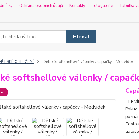
dmínky
Ochrana osobních údajů
Kontakty
Fotogalerie
Tabulka ve
Hledat
DĚTSKÉ OBLEČENÍ
Dětské softshellové válenky / capáčky - Medvídek
ké softshellové válenky / capáč
Capá
ukt
TERMÍN
Pokud 
poznám
Teplou
autosed