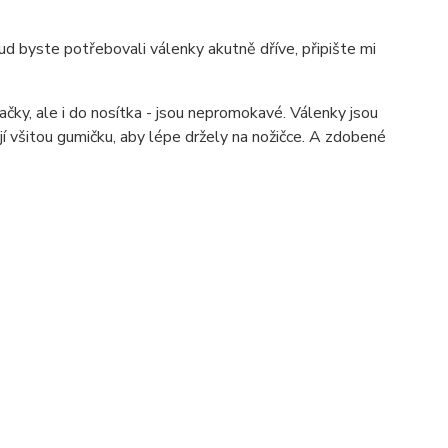
ud byste potřebovali válenky akutně dříve, připište mi
čky, ale i do nosítka - jsou nepromokavé. Válenky jsou
ají všitou gumičku, aby lépe držely na nožičce. A zdobené