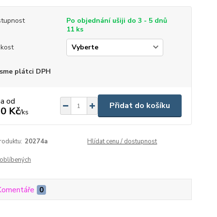
tupnost
Po objednání ušiji do 3 - 5 dnů
11 ks
ikost
sme plátci DPH
na od
Přidat do košíku
0 Kč
/
ks
roduktu:
20274a
Hlídat cenu / dostupnost
oblíbených
Komentáře
0