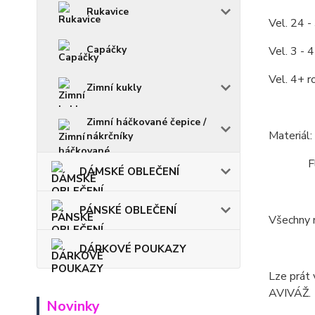
Rukavice
Vel. 24 -
Capáčky
Vel. 3 - 
Vel. 4+ r
Zimní kukly
Zimní háčkované čepice /
Materiál
nákrčníky
Fleece
DÁMSKÉ OBLEČENÍ
PÁNSKÉ OBLEČENÍ
Všechny m
DÁRKOVÉ POUKAZY
Lze prát 
AVIVÁŽ.
Novinky