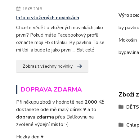
18.05.2018
Výrobce
Info o vložených novinkách
by pavlin
Chcete vědět o vložených novinkách jako
první? Pokud máte Facebookový profil
Mokošín 
označte moji Fb stránku By pavlina To se
mi líbí a budete jako první ...
číst celé
bypavlin
Zobrazit všechny novinky
DOPRAVA ZDARMA
Zboží 
Při nákupu zboží v hodnotě nad
2000 Kč
DĚTS
dostanete ode mě malý dárek ♥ a to
dopravu zdarma
přes Balíkovnu na
zvolené výdejní místo :-)
Chla
Hezký den ♥