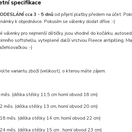
tní specifikace
ODESLÁNÍ cca 3 - 5 dnů
od přijetí platby předem na účet. Pok
námky k objednávce. Pokusím se válenky dodat dříve :-)
 válenky pro nejmenší dětičky, jsou vhodné do kočárku, autoseda
zimního softshellu, vyteplené další vrstvou Fleece antipilling. M
nažehlovačkou :-)
olte variantu zboží (velikost), o kterou máte zájem.
6 měs. (délka stélky 11,5 cm horní obvod 18 cm)
12 měs. (délka stélky 13 cm, horní obvod 20 cm)
 18 měs. (délka stélky 14 cm, horní obvod 22 cm)
 24 měs. (délka stélky 15 cm , horní obvod 23 cm)