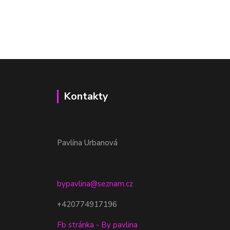
Kontakty
Pavlína Urbanová
bypavlina@seznam.cz
+420774917196
Fb stránka - By pavlina