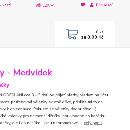
likostí
Přihlášení
CZK
0
ks
za
0,00 Kč
ky - Medvídek
čky
 ODESLÁNÍ cca 3 - 5 dnů od přijetí platby předem na účet.
byste potřebovali válenky akutně dříve, připište mi to do
ky k objednávce. Pokusím se válenky dodat dříve :-)
čké válenky pro nejmenší dětičky, jsou vhodné do kočárku,
ačky, ale i do nosítka - jsou nepromokavé. ...
celý popis