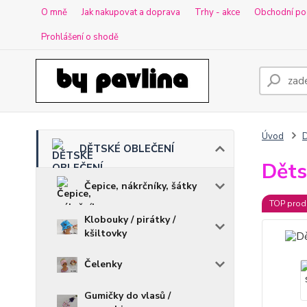
O mně
Jak nakupovat a doprava
Trhy - akce
Obchodní po
Prohlášení o shodě
Úvod
DĚTSKÉ OBLEČENÍ
Děts
Čepice, nákrčníky, šátky
TOP prod
Klobouky / pirátky /
kšiltovky
Čelenky
Gumičky do vlasů /