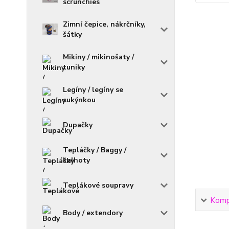
scrunchies
Zimní čepice, nákrčníky,
šátky
Mikiny / mikinošaty /
tuniky
Legíny / legíny se
sukýnkou
Dupačky
Tepláčky / Baggy /
kalhoty
Teplákové soupravy
Kompl
Body / extendory