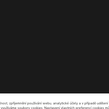
čnost, zpříjemnění používání webu, analytické účely a v případě udělení
y využíváme soubory cookies. Nastavení vlastních preferencí cookies mů