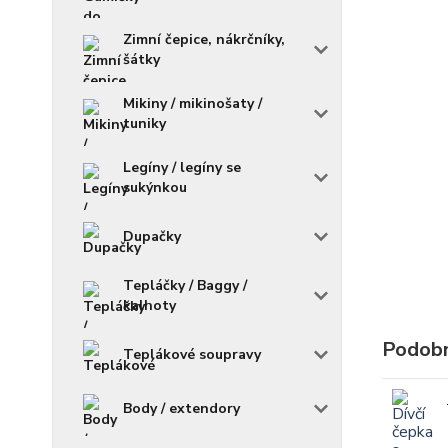
Zimní čepice, nákrčníky,
šátky
Mikiny / mikinošaty /
tuniky
Legíny / legíny se
sukýnkou
Dupačky
Tepláčky / Baggy /
kalhoty
Podobn
Teplákové soupravy
Body / extendory