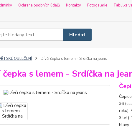
dmínky
Ochrana osobních údajů
Kontakty
Fotogalerie
Tabulka ve
Hledat
DĚTSKÉ OBLEČENÍ
Dívčí čepka s lemem - Srdíčka na jeans
í čepka s lemem - Srdíčka na jea
Čepi
Čepice 
36 (cca
roku) V
3 let)
hlavy.