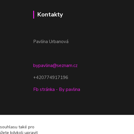
Kontakty
Pavlína Urbanová
bypavlina@seznam.cz
+420774917196
Fb stránka - By pavlina
 souhlasu také pro
žete kdykoli upravit