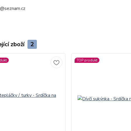
a@seznam.cz
jící zboží
2
dukt
TOP produkt