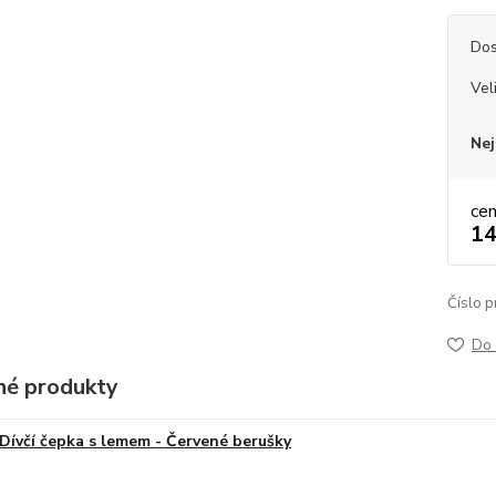
Dos
Vel
Nej
ce
14
Číslo p
Do 
é produkty
Dívčí čepka s lemem - Červené berušky