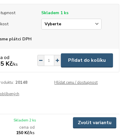
tupnost
Skladem 1 ks
ikost
sme plátci DPH
na od
Přidat do košíku
5 Kč
/
ks
roduktu:
20148
Hlídat cenu / dostupnost
oblíbených
Skladem 2 ks
Zvolit variantu
cena od
150 Kč
/
ks