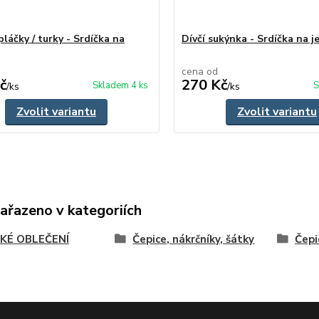
pláčky / turky - Srdíčka na
Dívčí sukýnka - Srdíčka na j
cena od
č
270 Kč
Skladem 4 ks
S
/
ks
/
ks
Zvolit variantu
Zvolit variantu
zařazeno v kategoriích
KÉ OBLEČENÍ
Čepice, nákrčníky, šátky
Čepi