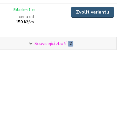
Skladem 1 ks
Zvolit variantu
cena od
150 Kč
/
ks
Související zboží
2