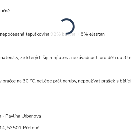
ručně.
: nepočesaná teplákovina 92% bavlna + 8% elastan
ateriály, ze kterých šiji, mají atest nezávadnosti pro děti do 3 le
v pračce na 30 °C, nejlépe prát naruby, nepoužívat prášek s bělící
:
a - Pavlína Urbanová
14, 53501 Přelouč