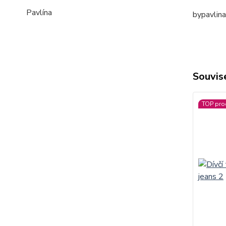
Pavlína
bypavlin
Souvise
TOP pro