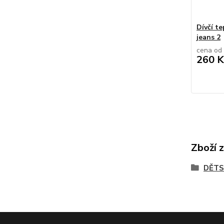
Dívčí te
jeans 2
cena od
260 K
Zboží 
DĚTS