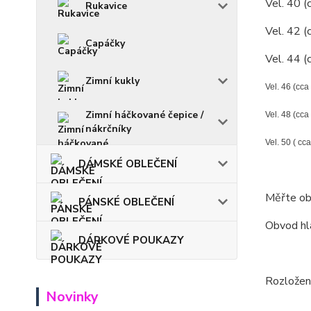
Vel. 40 (
Rukavice
Vel. 42 (
Capáčky
Vel. 44 (
Zimní kukly
Vel. 46 (cca
Zimní háčkované čepice /
Vel. 48 (cca
nákrčníky
Vel. 50 ( cca
DÁMSKÉ OBLEČENÍ
Měřte ob
PÁNSKÉ OBLEČENÍ
Obvod hla
DÁRKOVÉ POUKAZY
Rozložení
Novinky