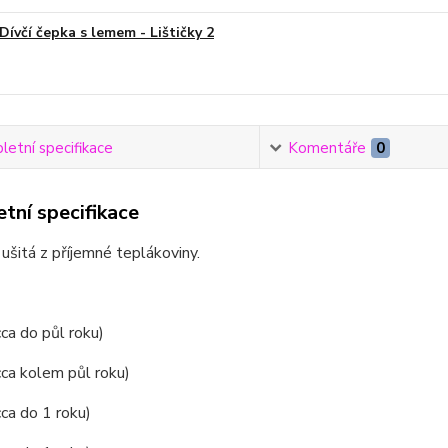
Dívčí čepka s lemem - Lištičky 2
etní specifikace
Komentáře
0
tní specifikace
 ušitá z příjemné teplákoviny.
cca do půl roku)
cca kolem půl roku)
cca do 1 roku)