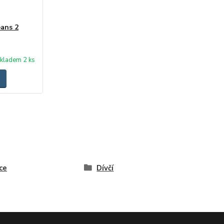
eans 2
kladem 2 ks
ce
Dívčí