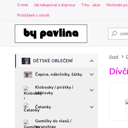
O mně
Jak nakupovat a doprava
Trhy - akce
Obchodní po
Prohlášení o shodě
Úvod
DĚTSKÉ OBLEČENÍ
Dívč
Čepice, nákrčníky, šátky
Klobouky / pirátky /
kšiltovky
Čelenky
Gumičky do vlasů /
scrunchies