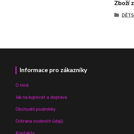
Zboží 
DĚTS
Informace pro zákazníky
O mně
Jak na kupovat a doprava
Obchodní podmínky
Ochrana osobních údajů
Kontakty