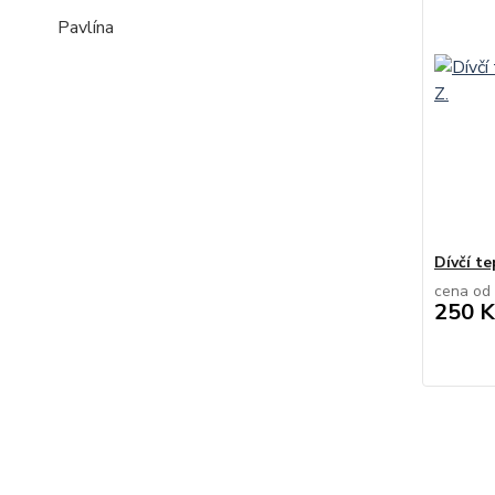
Pavlína
Dívčí te
cena od
250 K