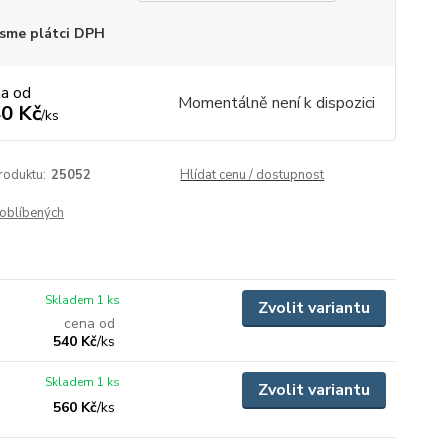
sme plátci DPH
na od
Momentálně není k dispozici
0 Kč
/
ks
roduktu:
25052
Hlídat cenu / dostupnost
oblíbených
Skladem 1 ks
Zvolit variantu
cena od
540 Kč
/
ks
Skladem 1 ks
Zvolit variantu
560 Kč
/
ks