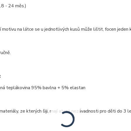
18 - 24 měs.)
 motivu na látce se u jednotlivých kusů může lištit, focen jeden k
ručně.
:
ná teplákovina 95% bavlna + 5% elastan
ateriály, ze kterých šiji, mají atest nezávadnosti pro děti do 3 le