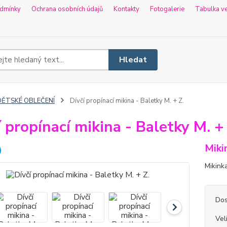
dmínky
Ochrana osobních údajů
Kontakty
Fotogalerie
Tabulka ve
Hledat
DĚTSKÉ OBLEČENÍ
Dívčí propínací mikina - Baletky M. + Z.
í propínací mikina - Baletky M. + 
Miki
Mikinka
Dos
Vel