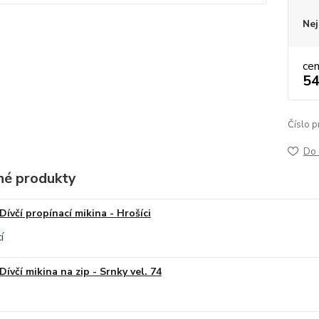
Nej
ce
54
Číslo p
Do 
é produkty
Dívčí propínací mikina - Hrošíci
Dívčí mikina na zip - Srnky vel. 74