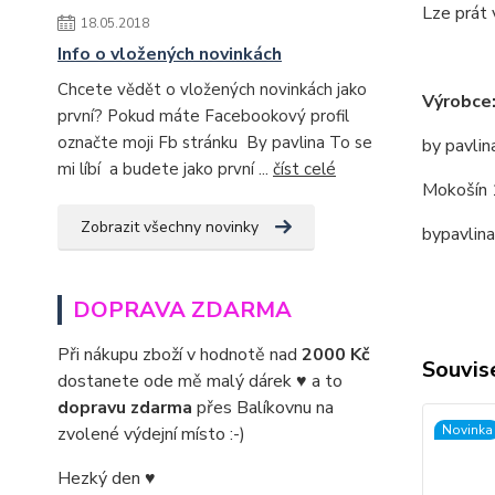
Lze prát 
18.05.2018
Info o vložených novinkách
Chcete vědět o vložených novinkách jako
Výrobce
první? Pokud máte Facebookový profil
označte moji Fb stránku By pavlina To se
by pavlin
mi líbí a budete jako první ...
číst celé
Mokošín 
Zobrazit všechny novinky
bypavlin
DOPRAVA ZDARMA
Při nákupu zboží v hodnotě nad
2000 Kč
Souvise
dostanete ode mě malý dárek ♥ a to
dopravu zdarma
přes Balíkovnu na
Novinka
zvolené výdejní místo :-)
Hezký den ♥