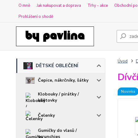
O mně
Jak nakupovat a doprava
Trhy - akce
Obchodní po
Prohlášení o shodě
Úvod
DĚTSKÉ OBLEČENÍ
Dívč
Čepice, nákrčníky, šátky
Novinka
Klobouky / pirátky /
kšiltovky
Čelenky
Gumičky do vlasů /
scrunchies