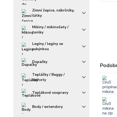
Zimní čepice, nákrčníky,
šátky
Mikiny / mikinošaty /
tuniky
Legíny / legíny se
sukýnkou
Dupačky
Podobn
Tepláčky / Baggy /
kalhoty
Teplákové soupravy
Body / extendory