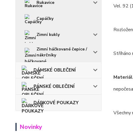
Rukavice
Vel. 92 (
Capáčky
Rozložení
Zimní kukly
Zimní háčkované čepice /
Stříháno 
nákrčníky
DÁMSKÉ OBLEČENÍ
Materiál
PÁNSKÉ OBLEČENÍ
nepočesa
DÁRKOVÉ POUKAZY
Všechny m
Novinky