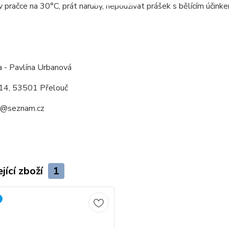
v pračce na 30°C, prát naruby, nepoužívat prášek s bělícím účinkem
:
a - Pavlína Urbanová
14, 53501 Přelouč
a@seznam.cz
jící zboží
1