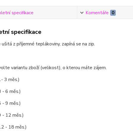
etní specifikace
Komentáře
0
tní specifikace
e ušitá z příjemné teplákoviny, zapíná se na zip.
olte variantu zboží (velikost), o kterou máte zájem.
1- 3 měs.)
3 - 6 měs.)
6 - 9 měs.)
9 - 12 měs.)
12 - 18 měs.)