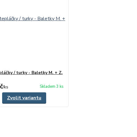
pláčky / turky - Baletky M. + Z.
č
Skladem 3 ks
/
ks
Zvolit variantu