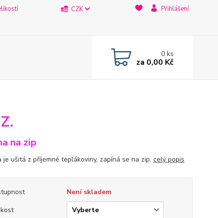
likostí
Přihlášení
CZK
0
ks
za
0,00 Kč
Z.
na na zip
 je ušitá z příjemné teplákoviny, zapíná se na zip.
celý popis
tupnost
Není skladem
ikost