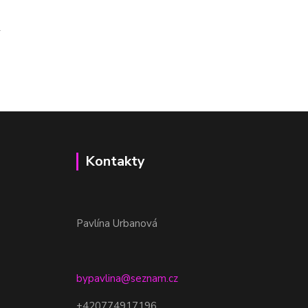
Kontakty
Pavlína Urbanová
bypavlina@seznam.cz
+420774917196