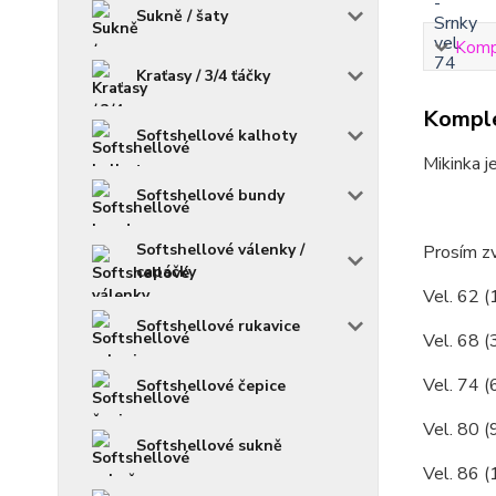
Sukně / šaty
Kompl
Kraťasy / 3/4 ťáčky
Komple
Softshellové kalhoty
Mikinka j
Softshellové bundy
Softshellové válenky /
Prosím zv
capáčky
Vel. 62 (
Softshellové rukavice
Vel. 68 (
Vel. 74 (
Softshellové čepice
Vel. 80 (
Softshellové sukně
Vel. 86 (